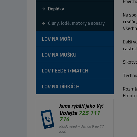
Povrch
Doplňky
Na spod
či šňůr
Čluny, lodě, motory a sonary
Všechny
LOV NA MOŘI
Další v
částech
LOV NA MUŠKU
S kotvo
LOV FEEDER/MATCH
Techni
LOV NA DÍRKÁCH
Rozměr
Hmotno
Jsme rybáři jako Vy!
Volejte
725 111
714
Každý všední den od 9 do 17
hod.