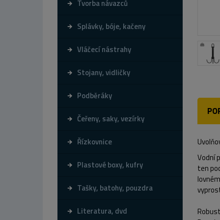
Tvorba návazců
Splávky, bóje, kačeny
Vláčecí nástrahy
Stojany, vidličky
Podběráky
PO
Čeřeny, saky, vezírky
Řízkovnice
Uvolňo
Vodní p
Plastové boxy, kufry
ten poc
lovnému
Tašky, batohy, pouzdra
vyprost
Literatura, dvd
Robustn