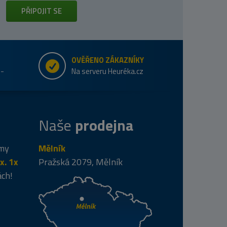
PŘIPOJIT SE
OVĚŘENO ZÁKAZNÍKY
e-
Na serveru Heuréka.cz
Naše
prodejna
 my
Mělník
x. 1x
Pražská 2079, Mělník
ách!