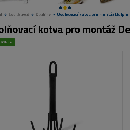
d
Lov dravců
Doplňky
Uvolňovací kotva pro montáž Delphi
olňovací kotva pro montáž D
OVINKA