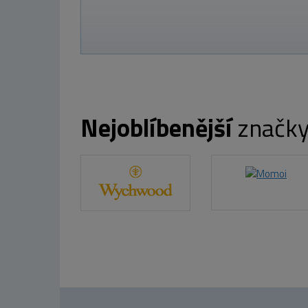
1 469 Kč
Nejoblíbenější
značk