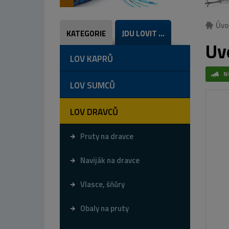
Úvo
KATEGORIE
JDU LOVIT ...
Uv
LOV KAPRŮ
N
LOV SUMCŮ
LOV DRAVCŮ
Pruty na dravce
Naviják na dravce
Vlasce, šňůry
Obaly na pruty