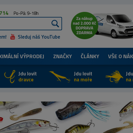
 714
Po-Pá: 9-18h
em!
Sleduj náš YouTube
XIMÁLNÍ
VÝPRODEJ
ZNAČKY
ČLÁNKY
VŠE O NÁ
Jdu lovit
Jdu lovit
Jdu
dravce
na moře
na