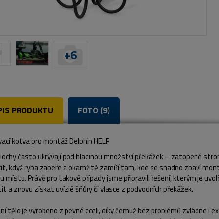
+
6
PIS PRODUKTU
FOTO (9)
vací kotva pro montáž Delphin HELP
lochy často ukrývají pod hladinou množství překážek – zatopené stromy
it, když ryba zabere a okamžitě zamíří tam, kde se snadno zbaví mont
 místu. Právě pro takové případy jsme připravili řešení, kterým je uv
it a znovu získat uvízlé šňůry či vlasce z podvodních překážek.
í tělo je vyrobeno z pevné oceli, díky čemuž bez problémů zvládne i e