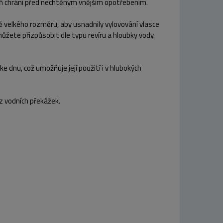
eň chrání před nechtěným vnějším opotřebením.
 velkého rozměru, aby usnadnily vylovování vlasce
 můžete přizpůsobit dle typu revíru a hloubky vody.
ke dnu, což umožňuje její použití i v hlubokých
z vodních překážek.