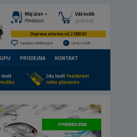
Můj účet
Váš košík
Přihlášení
(prázdný)
Doprava zdarma od 2 000 Kč
Seznam oblíbených
Ceny v EUR
KUPU
PRODEJNA
KONTAKT
 lovit
Jdu lovit
feederem
 mušku
nebo plavanou