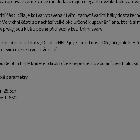
ová úprava v černé barvě mu dodává nejen elegantní vzhled, ale zárov
ní části těla je kotva vybavena čtyřmi zachytávacími háky dostatečně
y. Ve vrchní části se nachází velké oko určené k upevnění lana, které si
 prvky jsou k tělu pevně přichyceny kvalitními sváry.
elkou předností kotvy Delphin HELP je její hmotnost. Díky ní rychle klesá 
 revíru i během větrných dní.
u Delphin HELP budete o krok blíže k úspěšnému zdolání vašich úlovků 
cké parametry:
: 25.5cm
st: 660g