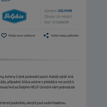
info
Výrobce:
DELPHIN
Záruka: 24 měsíců
Kód:
101006039
Přidat mezi oblíbené
Sdílet odkaz přátelům
, kořeny či jiné podvodní pasti. Každý rybář zná
áže, případně šňůra uvízne v překážce na cestě k
olňovací kotva Delphin HELP. Umožní vám jednoduše
xtrémní podmínky ukryté pod vodní hladinou.