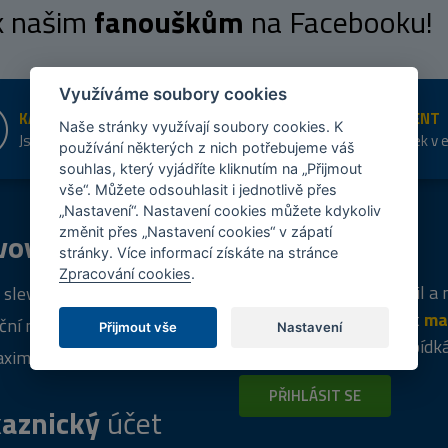
 k našim
fanouškům
na Facebooku!
Využíváme soubory cookies
KAMENNÉ PRODEJNY
ŠIROKÝ SORTIMENT
Naše stránky využívají soubory cookies. K
Jsme na trhu více než 10 let
Přes 20 tis. položek v 
používání některých z nich potřebujeme váš
shopu
souhlas, který vyjádříte kliknutím na „Přijmout
vše“. Můžete odsouhlasit i jednotlivě přes
„Nastavení“. Nastavení cookies můžete kdykoliv
změnit přes „Nastavení cookies“ v zápatí
vový
program
Tipy
k nákupu
stránky. Více informací získáte na stránce
Zpracování cookies
.
Napište nám svůj e-mail a
 sleva za registraci
vás budeme informovat
ma
ční nabídky
Přijmout vše
Nastavení
týdně
o zajímavých nabídk
ximální výprodej
PŘIHLÁSIT SE
aznický
účet