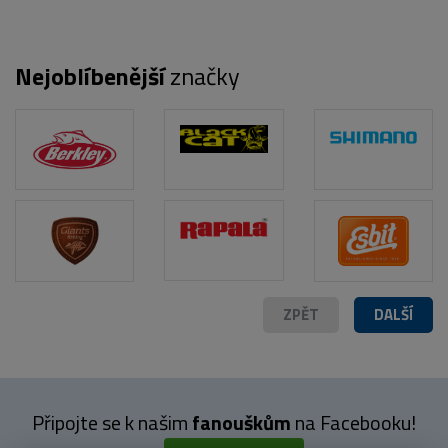
Nejoblíbenější
značky
ZPĚT
DALŠÍ
Připojte se k našim
fanouškům
na Facebooku!