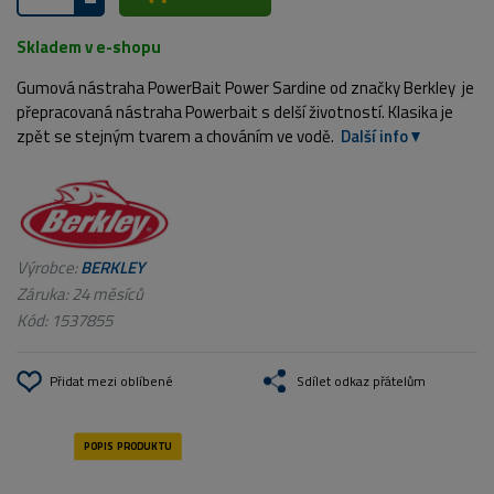
Skladem v e-shopu
Gumová nástraha PowerBait Power Sardine od značky Berkley je
přepracovaná nástraha Powerbait s delší životností. Klasika je
zpět se stejným tvarem a chováním ve vodě.
Další info
Výrobce:
BERKLEY
Záruka: 24 měsíců
Kód:
1537855
Přidat mezi oblíbené
Sdílet odkaz přátelům