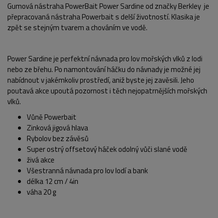
Gumová nástraha PowerBait Power Sardine od značky Berkley je
přepracovaná nástraha Powerbait s delší životností. Klasika je
zpět se stejným tvarem a chováním ve vodě.
Power Sardine je perfektní návnada pro lov mořských vlků z lodi
nebo ze břehu. Po namontování háčku do návnady je možné jej
nabídnout v jakémkoliv prostředí, aniž byste jej zavěsili. Jeho
poutavá akce upoutá pozornost i těch nejopatrnějších mořských
vlků.
Vůně Powerbait
Zinková jigová hlava
Rybolov bez závěsů
Super ostrý offsetový háček odolný vůči slané vodě
živá akce
Všestranná návnada pro lov lodí a bank
délka 12 cm / 4in
POPIS PRODUKTU
váha 20 g