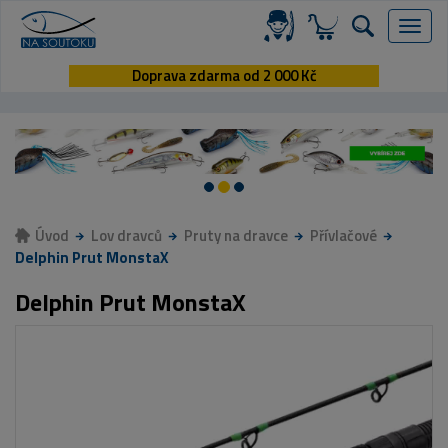
Menu
Doprava zdarma od 2 000 Kč
Úvod
Lov dravců
Pruty na dravce
Přívlačové
Delphin Prut MonstaX
Delphin Prut MonstaX