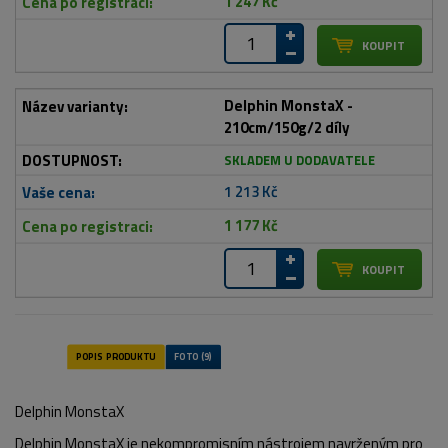
1 247 Kč
Delphin MonstaX -
210cm/150g/2 díly
SKLADEM U DODAVATELE
1 213 Kč
1 177 Kč
Delphin MonstaX
Delphin MonstaX je nekompromisním nástrojem navrženým pro