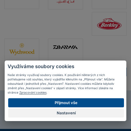
Využíváme soubory cookies
ZPĚT
DALŠÍ
Naše stránky využívají soubory cookies. K používání některých z nich
potřebujeme váš souhlas, který vyjádříte kliknutím na „Přijmout vše“. Můžete
odsouhlasit i jednotlivě přes „Nastavení“. Nastavení cookies můžete kdykoliv
změnit přes „Nastavení cookies“ v zápatí stránky. Více informací získáte na
stránce
Zpracování cookies
.
Připojte se k našim
fanouškům
na Facebooku!
Přijmout vše
Nastavení
PŘIPOJIT SE