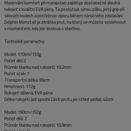
Maximální komfort při manipulaci zajišťuje dostatečně dlouhá
POPIS PRODUKTU
FOTO (9)
rukojeť z kvalitní EVA pěny. Ta poskytuje silnou páku, jistý grip při
silových hodech a potřebnou oporu během náročného zdolávání.
Delphin MonstaX je zkrátka prut, na který se můžete spolehnout
v momentech, kdy jde doslova o všechno.
Technické parametry:
Model: 170cm/150g
Počet dílů:2
Průměr blanku nad rukojetí: 10,2mm
Počet oček: 7
Transportní délka: 89cm
Hmotnost: 172g
Rukojeť: dělená, EVA pěna
Délka rukojeti (od spodní části prutu po střed sedla): 42cm
Model: 190cm/150g
Počet dílů: 2
Průměr blanku nad rukojetí: 10,9mm