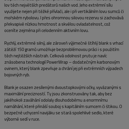
lov těch největších predátorů našich vod. Jeho extrémní sílu
využijete nejen při těžké přívlači, ale i při vertikálním lovu sumců či
mořském rybolovu. I přes ohromnou silovou rezervu si zachovává
překvapivě nízkou hmotnost a skvělou ovladatelnost, což
oceníte zejména při celodenním aktivním lovu.
Rychlý, extrémně silný, ale zároveň výjimečně štíhlý blank s vrhací
zátěží 150 gramů umožňuje bezproblémovou práci i s použitím
těch nejtěžších nástrah. Celková odolnost prutu je navíc
znásobena technologií PowerWrap – dodatečným karbonovým
ovinem, který blank zpevňuje a chrání jej při extrémních výpadech
bojovných ryb.
Blank je osazen zesílenými dvoustopkovými očky, vyvázanými s
maximální precizností. Ty jsou zkonstruovány tak, aby bez
jakéhokoli zaváhání odolaly dlouhodobému a enormnímu
namáhání, které přináší souboj s kapitálním sumcem či štikou. O
bezpečné uchycení navijáku se stará spolehlivé sedlo, které
výborně sedí v ruce.