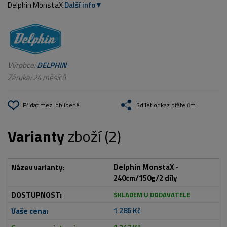
Delphin MonstaX
Další info
Výrobce:
DELPHIN
Záruka: 24 měsíců
Přidat mezi oblíbené
Sdílet odkaz přátelům
Varianty
zboží (2)
Delphin MonstaX -
240cm/150g/2 díly
SKLADEM U DODAVATELE
1 286 Kč