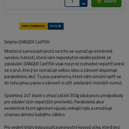
Delphin DANGER CatFISH
Množství sumcových prutů na trhu se vyznačuje extrémně
vysokou tuhostí, která vám neposkytne ideální požitek ze
zdolávání. DANGER CatFISH však mezi ně rozhodně nepatří! Jedná
se o prut, který se vyznačuje velkou silou a zároveň disponuje
parabolickou akcí. To jsou parametry, které vám umožní opřít se
do toho plnou parou a zároveň si užít zdolávání i menších sumců.
Spolehlivý 24T blank s vrhací zátěží 350g dává prutu předpoklady
pro zdolání těch největších protivníků. Parabolická akce
excelentně tlumí agresivní výpady unikající ryby a umožňuje
včasnou detekci každého záběru.
Pro vedení šňůry byla použita pevnostní kovová očka, která bez