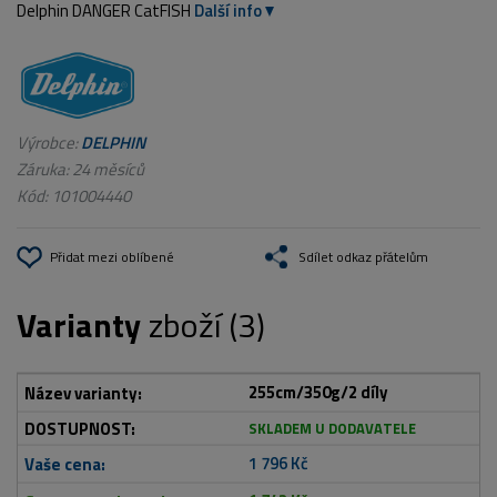
Delphin DANGER CatFISH
Další info
Výrobce:
DELPHIN
Záruka: 24 měsíců
Kód:
101004440
Přidat mezi oblíbené
Sdílet odkaz přátelům
Varianty
zboží (3)
255cm/350g/2 díly
SKLADEM U DODAVATELE
1 796 Kč