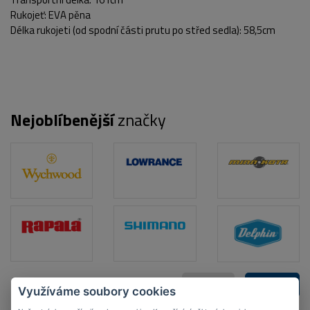
Rukojeť: EVA pěna
Délka rukojeti (od spodní části prutu po střed sedla): 58,5cm
Nejoblíbenější
značky
ZPĚT
DALŠÍ
Využíváme soubory cookies