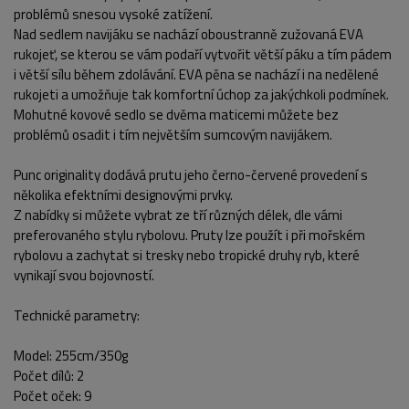
problémů snesou vysoké zatížení.
Nad sedlem navijáku se nachází oboustranně zužovaná EVA
rukojeť, se kterou se vám podaří vytvořit větší páku a tím pádem
i větší sílu během zdolávání. EVA pěna se nachází i na nedělené
rukojeti a umožňuje tak komfortní úchop za jakýchkoli podmínek.
Mohutné kovové sedlo se dvěma maticemi můžete bez
problémů osadit i tím největším sumcovým navijákem.
Punc originality dodává prutu jeho černo-červené provedení s
několika efektními designovými prvky.
Z nabídky si můžete vybrat ze tří různých délek, dle vámi
preferovaného stylu rybolovu. Pruty lze použít i při mořském
POPIS PRODUKTU
FOTO (8)
rybolovu a zachytat si tresky nebo tropické druhy ryb, které
vynikají svou bojovností.
Technické parametry:
Model: 255cm/350g
Počet dílů: 2
Počet oček: 9