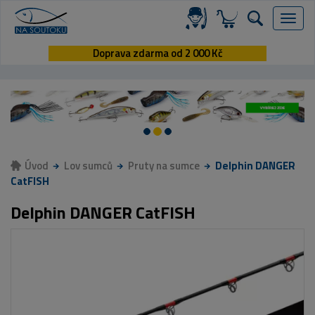
Menu
Doprava zdarma od 2 000 Kč
Úvod
Lov sumců
Pruty na sumce
Delphin DANGER
CatFISH
Delphin DANGER CatFISH