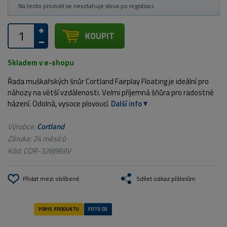
Na tento produkt se nevztahuje sleva po registraci.
KOUPIT
Skladem v e-shopu
Řada muškařských šnůr Cortland Fairplay Floating je ideální pro
náhozy na větší vzdálenosti. Velmi příjemná šňůra pro radostné
házení. Odolná, vysoce plovoucí.
Další info
Výrobce:
Cortland
Záruka: 24 měsíců
Kód:
COR-326|969V
Přidat mezi oblíbené
Sdílet odkaz přátelům