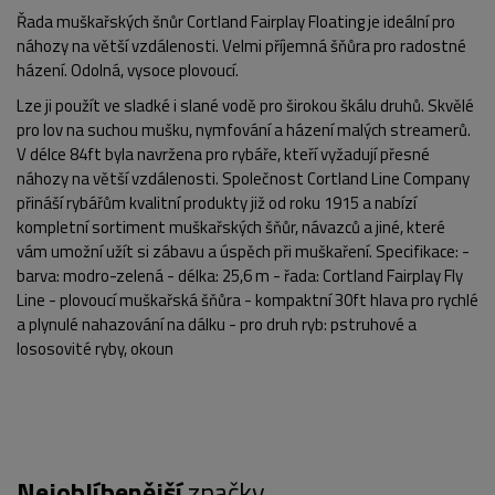
Řada muškařských šnůr Cortland Fairplay Floating je ideální pro
náhozy na větší vzdálenosti. Velmi příjemná šňůra pro radostné
házení. Odolná, vysoce plovoucí.
Lze ji použít ve sladké i slané vodě pro širokou škálu druhů. Skvělé
pro lov na suchou mušku, nymfování a házení malých streamerů.
V délce 84ft byla navržena pro rybáře, kteří vyžadují přesné
náhozy na větší vzdálenosti. Společnost Cortland Line Company
přináší rybářům kvalitní produkty již od roku 1915 a nabízí
kompletní sortiment muškařských šňůr, návazců a jiné, které
vám umožní užít si zábavu a úspěch při muškaření. Specifikace: -
barva: modro-zelená - délka: 25,6 m - řada: Cortland Fairplay Fly
Line - plovoucí muškařská šňůra - kompaktní 30ft hlava pro rychlé
a plynulé nahazování na dálku - pro druh ryb: pstruhové a
lososovité ryby, okoun
POPIS PRODUKTU
FOTO (3)
Nejoblíbenější
značky