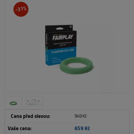
-31%
Cena před slevou:
949 Kč
Vaše cena:
659 Kč