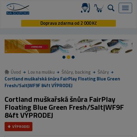
Menu
Doprava zdarma od 2 000 Kč
Úvod
Lov na mušku
Šňůry, backing
Šňůry
Cortland muškařská šnůra FairPlay Floating Blue Green
Fresh/Salt|WF9F 84ft VÝPRODEJ
Cortland muškařská šnůra FairPlay
Floating Blue Green Fresh/Salt|WF9F
84ft VÝPRODEJ
VÝPRODEJ