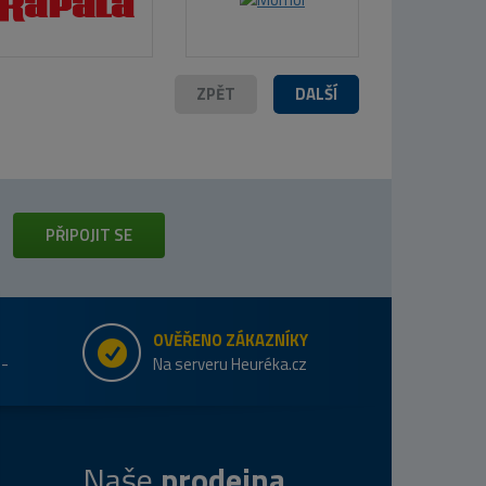
ZPĚT
DALŠÍ
PŘIPOJIT SE
OVĚŘENO ZÁKAZNÍKY
e-
Na serveru Heuréka.cz
Naše
prodejna