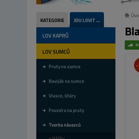
Úvo
KATEGORIE
JDU LOVIT ...
Bla
LOV KAPRŮ
N
LOV SUMCŮ
-
Pruty na sumce
Naviják na sumce
Vlasce, šňůry
Pouzdra na pruty
Tvorba návazců
Háčky