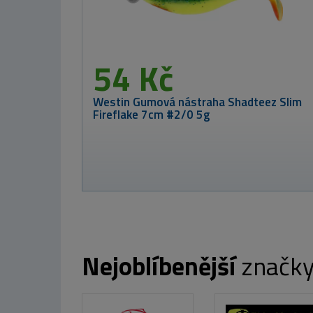
Nejoblíbenější
značk