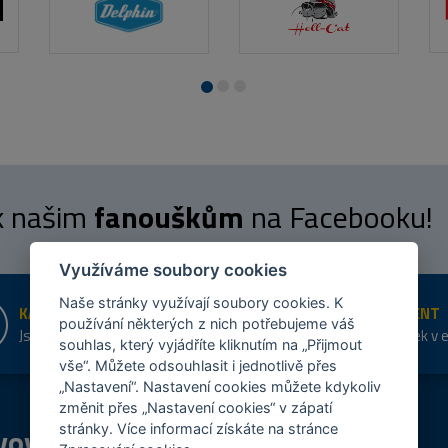
 k našim
fanouškům
na Facebooku!
Využíváme soubory cookies
Naše stránky využívají soubory cookies. K
KAMENNÉ PRODEJNY
ŠIROKÝ SORTIMENT
používání některých z nich potřebujeme váš
Jsme na trhu více než 10 let
Přes 20 tis. položek v 
souhlas, který vyjádříte kliknutím na „Přijmout
shopu
vše“. Můžete odsouhlasit i jednotlivě přes
„Nastavení“. Nastavení cookies můžete kdykoliv
změnit přes „Nastavení cookies“ v zápatí
vový
program
Tipy
k nákupu
stránky. Více informací získáte na stránce