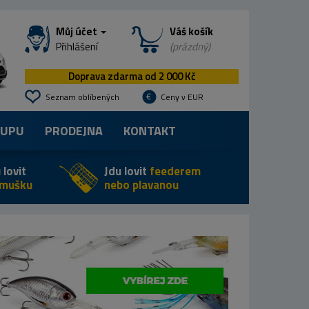
Můj účet
Váš košík
Přihlášení
(prázdný)
Doprava zdarma od 2 000 Kč
Seznam oblíbených
Ceny v EUR
KUPU
PRODEJNA
KONTAKT
 lovit
Jdu lovit
feederem
 mušku
nebo plavanou