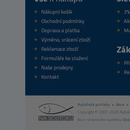
Nákupní košík
3%
Obchodní podmínky
Ak
Doprava a platba
Ma
Výměna, vrácení zboží
Zák
Reklamace zboží
Formuláře ke stažení
Př
Naše prodejny
Re
Kontakt
Rybářské potřeby
•
Akce
Copyright © 2007-2026 Rybář
Na e-shopovém systému
Sho