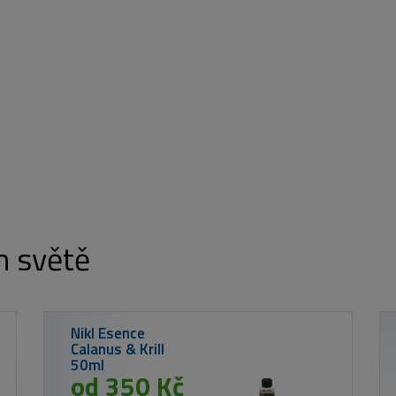
m světě
Mikado
- PODV
NÁVAZE
INTRO 