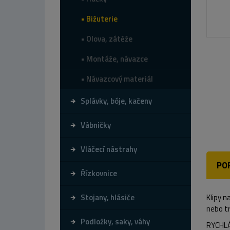
Bižuterie
Olova, zátěže
Montáže, návazce
Návazcový materiál
Splávky, bóje, kačeny
Vábničky
Vláčecí nástrahy
PO
Řízkovnice
Stojany, hlásiče
Klipy n
nebo tr
Podložky, saky, váhy
RYCHLÁ