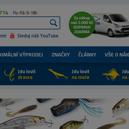
 714
Po-Pá: 9-18h
em!
Sleduj náš YouTube
XIMÁLNÍ
VÝPRODEJ
ZNAČKY
ČLÁNKY
VŠE O NÁ
Jdu lovit
Jdu lovit
Jdu
dravce
na moře
na