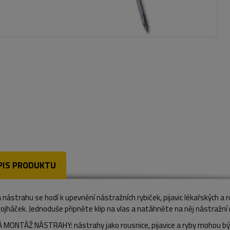
PIS PRODUKTU
a nástrahu se hodí k upevnění nástražních rybiček, pijavic lékařských a
ojháček. Jednoduše připněte klip na vlas a natáhněte na něj nástražní ry
 MONTÁŽ NÁSTRAHY: nástrahy jako rousnice, pijavice a ryby mohou být