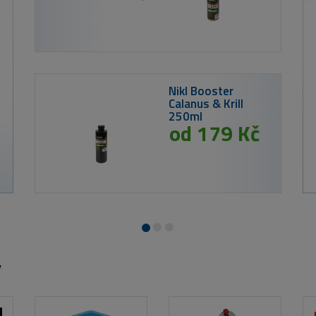
od 1
od 259 Kč
Nikl Ready PVA Stick Calanus & Krill 20ks
y