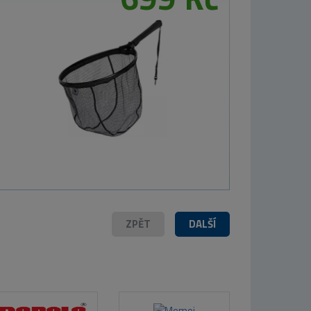
07 Kč
MIKBAITS Corn
Chips boilie 300g
- Sladká kukuřice
24mm
150 Kč
ZPĚT
DALŠÍ