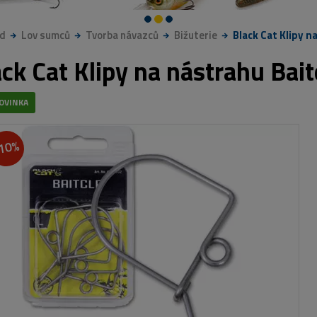
d
Lov sumců
Tvorba návazců
Bižuterie
Black Cat Klipy n
ck Cat Klipy na nástrahu Bait
OVINKA
10%