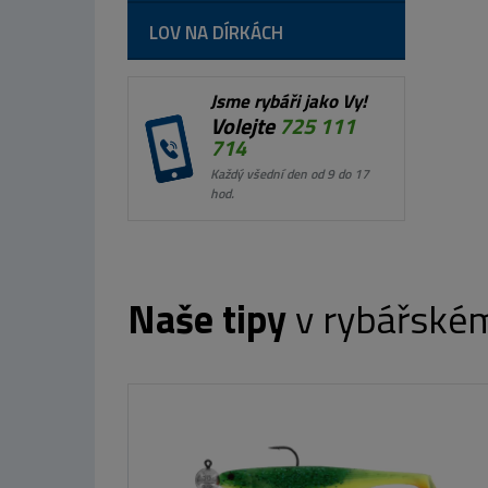
LOV NA DÍRKÁCH
Jsme rybáři jako Vy!
Volejte
725 111
714
Každý všední den od 9 do 17
hod.
Naše tipy
v rybářské
Giants fishing Plovoucí podběrák s
pogumovanou síťkou Deluxe Rubber Float
L 50x40cm
699 Kč