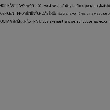
CHOD NÁSTRAHY: vyšší dráždivost ve vodě díky lepšímu pohybu rybářsk
KOEFICIENT PROMĚNĚNÝCH ZÁBĚRŮ: nástraha volně visící na vlasu se pos
UCHÁ VÝMĚNA NÁSTRAH: rybářské nástrahy se jednoduše navlečou na 