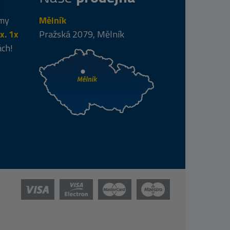
 my
Mělník
x. 1x
Pražská 2079, Mělník
ách!