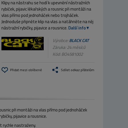
Klipy na nástrahu se hodí k upevnění nástražních
rybiček, pijavic lékařských a rousnic při montáži na
vlas přímo pod jednoháček nebo trojháček.
Jednoduše připněte klip na vlas a natáhněte na něj
nástražní rybičky, pijavice a rousnice.
Další info
Výrobce:
BLACK CAT
Záruka: 24 měsíců
Kód:
BO4581002
Přidat mezi oblíbené
Sdílet odkaz přátelům
 rousnic při montáži na vlas přímo pod jednoháček
bičky, pijavice a rousnice.
 rychle nastraženy.