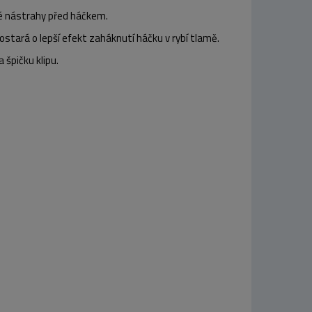
é nástrahy před háčkem.
tará o lepší efekt zaháknutí háčku v rybí tlamě.
špičku klipu.