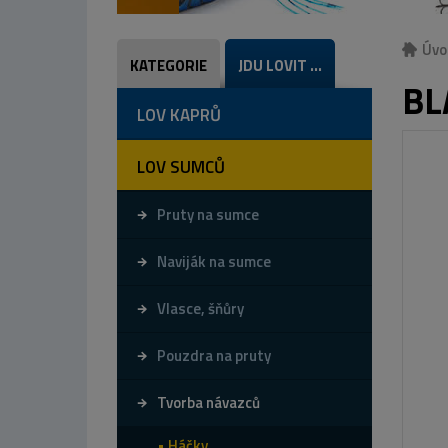
Úvo
KATEGORIE
JDU LOVIT ...
BL
LOV KAPRŮ
LOV SUMCŮ
Pruty na sumce
Naviják na sumce
Vlasce, šňůry
Pouzdra na pruty
Tvorba návazců
Háčky