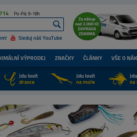
 714
Po-Pá: 9-18h
em!
Sleduj náš YouTube
XIMÁLNÍ
VÝPRODEJ
ZNAČKY
ČLÁNKY
VŠE O NÁ
Jdu lovit
Jdu lovit
Jdu
dravce
na moře
na