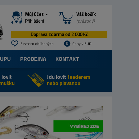
Můj účet
Váš košík
Přihlášení
(prázdný)
Doprava zdarma od 2 000 Kč
Seznam oblíbených
Ceny v EUR
KUPU
PRODEJNA
KONTAKT
 lovit
Jdu lovit
feederem
 mušku
nebo plavanou