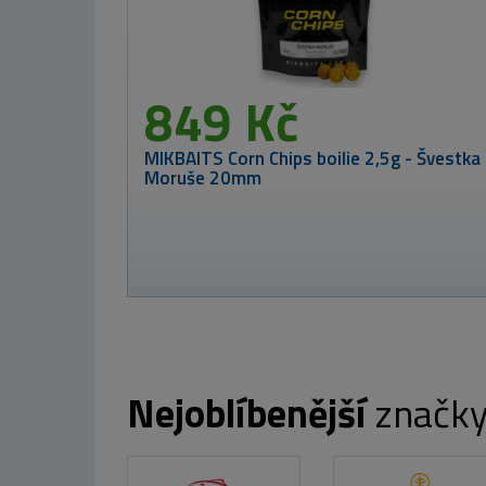
MIKBAITS X-
Class boilie 4kg -
Jahoda 20mm
699 Kč
Nejoblíbenější
značk