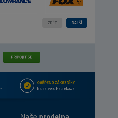
ZPĚT
DALŠÍ
PŘIPOJIT SE
OVĚŘENO ZÁKAZNÍKY
e-
Na serveru Heuréka.cz
Naše
prodejna