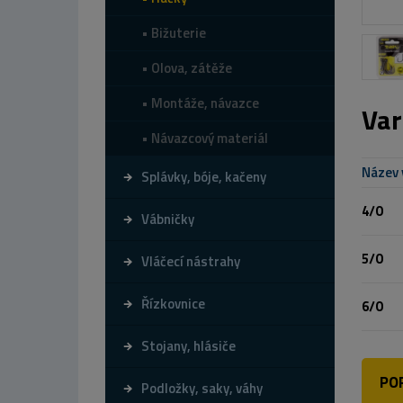
Bižuterie
Olova, zátěže
Montáže, návazce
Var
Návazcový materiál
Název 
Splávky, bóje, kačeny
4/0
Vábničky
5/0
Vláčecí nástrahy
Řízkovnice
6/0
Stojany, hlásiče
PO
Podložky, saky, váhy