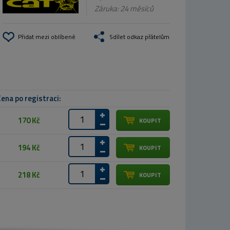
Záruka: 24 měsíců
Přidat mezi oblíbené
Sdílet odkaz přátelům
ena po registraci:
170 Kč
194 Kč
218 Kč