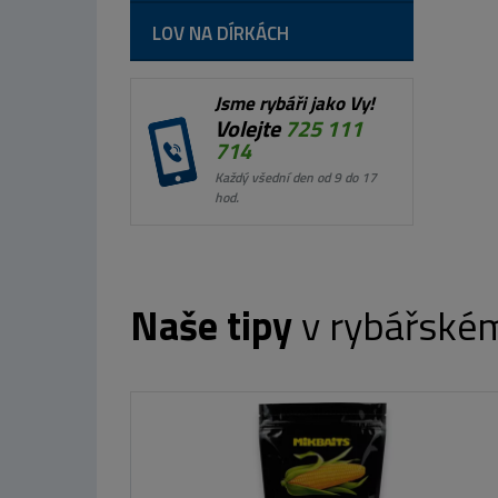
LOV NA DÍRKÁCH
Jsme rybáři jako Vy!
Volejte
725 111
714
Každý všední den od 9 do 17
hod.
Naše tipy
v rybářské
CARP SERVIS VÁCLAVÍK Meth
od 7