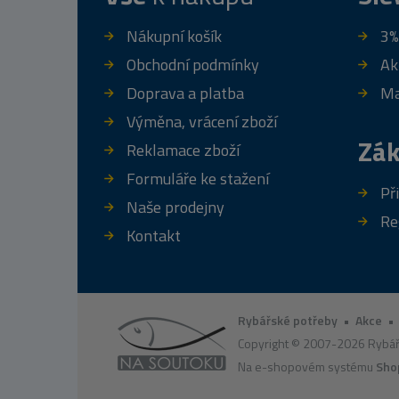
Nákupní košík
3%
Obchodní podmínky
Ak
Doprava a platba
Ma
Výměna, vrácení zboží
Zák
Reklamace zboží
Formuláře ke stažení
Př
Naše prodejny
Re
Kontakt
Rybářské potřeby
•
Akce
Copyright © 2007-2026 Rybář
Na e-shopovém systému
Sho