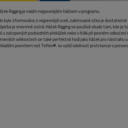
áček Rigging je naším nejpevnějším háčkem v programu.
lo bylo zformováno z nejpevnější oceli, zaletované očko je dostatečně ve
špička je enormně ostrá. Háček Rigging se používá všude tam, kde je t
ní u zatopených podvodních překážek nebo v Itálii při pevném odboče
V menších velikostech se také perfektně hodí jako háček pro nástrahu u
hladším povrchem než Teflon®. 4x vyšší odolnost proti korozi v porovn