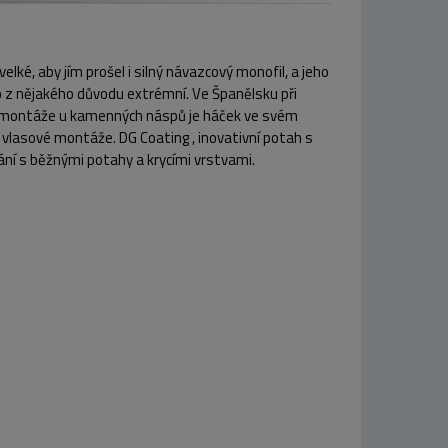
lké, aby jím prošel i silný návazcový monofil, a jeho
o z nějakého důvodu extrémní. Ve Španělsku při
ní montáže u kamenných náspů je háček ve svém
 vlasové montáže. DG Coating , inovativní potah s
ání s běžnými potahy a krycími vrstvami.