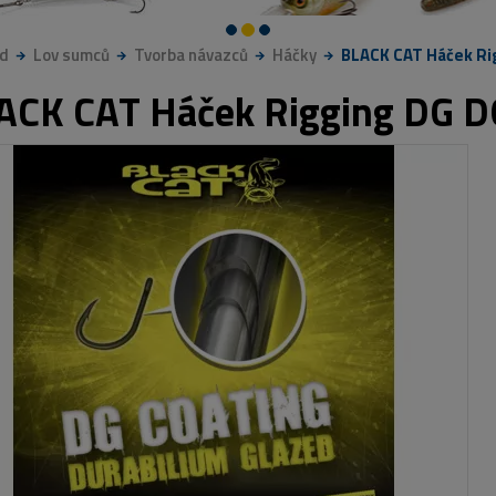
d
Lov sumců
Tvorba návazců
Háčky
BLACK CAT Háček Ri
ACK CAT Háček Rigging DG DG