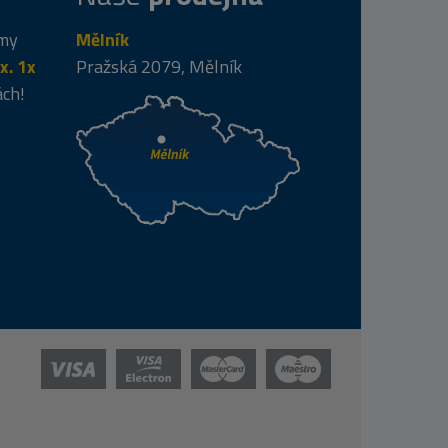
 my
Mělník
x. 1x
Pražská 2079, Mělník
ách!