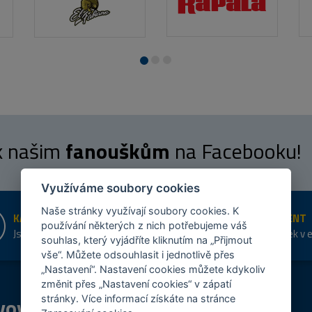
 k našim
fanouškům
na Facebooku!
Využíváme soubory cookies
Naše stránky využívají soubory cookies. K
KAMENNÉ PRODEJNY
ŠIROKÝ SORTIMENT
používání některých z nich potřebujeme váš
Jsme na trhu více než 10 let
Přes 20 tis. položek v 
souhlas, který vyjádříte kliknutím na „Přijmout
shopu
vše“. Můžete odsouhlasit i jednotlivě přes
„Nastavení“. Nastavení cookies můžete kdykoliv
změnit přes „Nastavení cookies“ v zápatí
vový
program
Tipy
k nákupu
stránky. Více informací získáte na stránce