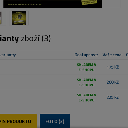
ianty
zboží (3)
varianty:
Dostupnost:
Vaše cena:
C
SKLADEM V
175 Kč
E-SHOPU
SKLADEM V
200 Kč
E-SHOPU
SKLADEM V
225 Kč
E-SHOPU
PIS PRODUKTU
FOTO (3)