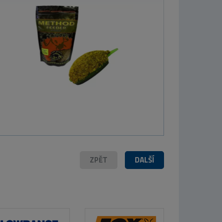
Westin Batoh
W2 Backpack 1
Box Forest Night
Large
2 230 Kč
ZPĚT
DALŠÍ