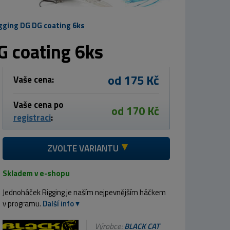
gging DG DG coating 6ks
 coating 6ks
od 175 Kč
Vaše cena:
Vaše cena po
od 170 Kč
registraci
:
ZVOLTE VARIANTU
Skladem v e-shopu
Jednoháček Rigging je naším nejpevnějším háčkem
v programu.
Další info
Výrobce:
BLACK CAT