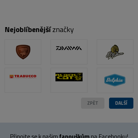
Nejoblíbenější
značky
ZPĚT
DALŠÍ
Připojte se k našim
fanouškům
na Facebooku!