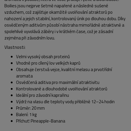
Boilies jsou nejprve šetrně napařené a následně sušené
vzduchem, což zajišťuje okamžité uvolňování atraktorů po
nahození a jejich stabilní, kontrolovaný únik po dlouhou dobu. Díky
osvědčeným aditivům působí nástraha mimořádně atraktivně a
spolehlivě vyvolává záběry i v krátkém čase, což je zásadní
zejména při závodním lovu.
Vlastnosti:
Velmi vysoký obsah proteinů
POPIS PRODUKTU
FOTO (2)
Vhodné pro cílený lov velkých kaprů
Obsahuje čerstvá vejce, kvalitní melasu a prvotřídní
aromata
Osvědčená aditiva pro maximální atraktivitu
Kontrolované a dlouhodobé uvolňování atraktorů
Ideální pro závodní kaprařinu
Výdrž na vlasu dle teploty vody přibližně 12–24 hodin
Průměr: 20 mm
Balení: 1 kg
Příchuť: Pineapple-Banana