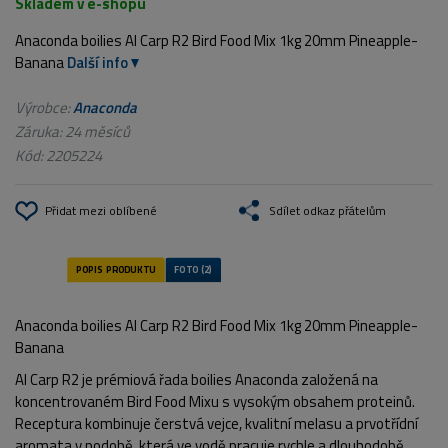
Skladem v e-shopu
Anaconda boilies AI Carp R2 Bird Food Mix 1kg 20mm Pineapple-
Banana
Další info
Výrobce:
Anaconda
Záruka: 24 měsíců
Kód:
2205224
Přidat mezi oblíbené
Sdílet odkaz přátelům
Anaconda boilies AI Carp R2 Bird Food Mix 1kg 20mm Pineapple-
Banana
AI Carp R2 je prémiová řada boilies Anaconda založená na
koncentrovaném Bird Food Mixu s vysokým obsahem proteinů.
Receptura kombinuje čerstvá vejce, kvalitní melasu a prvotřídní
aromata v podobě, která ve vodě pracuje rychle a dlouhodobě.