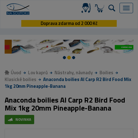
Menu
Doprava zdarma od 2 000 Kč
Úvod
Lov kaprů
Nástrahy, návnady
Boilies
Klasické boilies
Anaconda boilies AI Carp R2 Bird Food Mix
1kg 20mm Pineapple-Banana
Anaconda boilies AI Carp R2 Bird Food
Mix 1kg 20mm Pineapple-Banana
NOVINKA