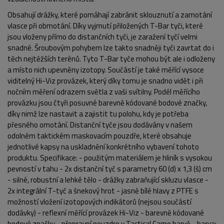
Obsahují drážky, které pomáhají zabránit sklouznutí a zamotání
vlasce při obmotání. Díky vyjmutí přiložených T-Bar tyči, které
jsou vloženy přímo do distančních tyči, je zaražení tyčí velmi
snadné. Šroubovým pohybem lze takto snadněji tyči zavrtat do i
těch nejtěžších terénů. Tyto T-Bar tyče mohou být ale i odloženy
a místo nich upevněny izotopy. Součástí je také měřící vysoce
viditelný Hi-Viz provázek, který díky tomu je snadno vidět i při
nočním měření odrazem světla z vaši svítilny. Podél měřícího
provázku jsou čtyři posuvné barevně kódované bodové značky,
díky nimž lze nastavit a zajistit tu polohu, kdy je potřeba
přesného omotání. Distanční tyče jsou dodávány v našem
odolném taktickém maskovacím pouzdře, které obsahuje
jednotlivé kapsy na uskladnění konkrétního vybavení tohoto
produktu. Specifikace: - použitým materiálem je hliník s vysokou
pevností v tahu - 2x distanční tyč s parametry 60 (d) x 1,3 (š) cm
POPIS PRODUKTU
FOTO (5)
- silné, robustní a lehké tělo - drážky zabraňující skluzu vlasce -
2x integrální T-tyč a šnekový hrot - jasně bílé hlavy z PTFE s
možností vložení izotopových indikátorů (nejsou součástí
dodávky) - reflexní měřící provázek Hi-Viz - barevně kódované
bodové značky - přepravní pouzdro v Tactical Camo barvě - barva: