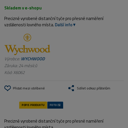
Skladem v e-shopu
Precizně vyrobené distanční tyče pro přesné naměření
vzdálenosti lovného místa.
Další info
Výrobce:
WYCHWOOD
Záruka: 24 měsíců
Kód:
X6062
Přidat mezi oblíbené
Sdílet odkaz přátelům
Precizně vyrobené distanční tyče pro přesné naměření
vzdálenosti lovného místa.