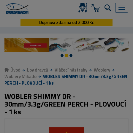
Menu
Doprava zdarma od 2 000 Kč
Úvod
Lov dravců
Vláčecí nástrahy
Woblery
Woblery Mikado
WOBLER SHIMMY DR - 30mm/3.3g/GREEN
PERCH - PLOVOUCÍ - 1 ks
WOBLER SHIMMY DR -
30mm/3.3g/GREEN PERCH - PLOVOUCÍ
- 1 ks