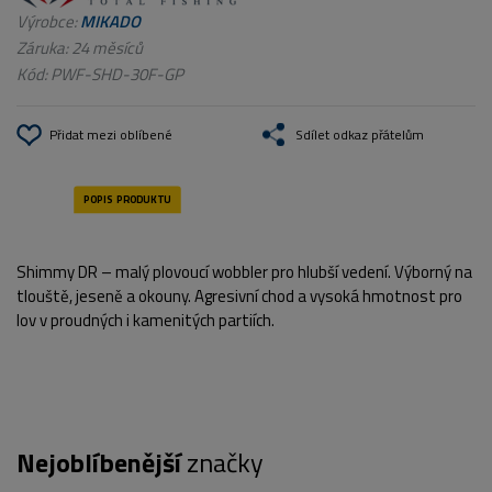
Výrobce:
MIKADO
Záruka: 24 měsíců
Kód:
PWF-SHD-30F-GP
Přidat mezi oblíbené
Sdílet odkaz přátelům
Shimmy DR – malý plovoucí wobbler pro hlubší vedení. Výborný na
tlouště, jeseně a okouny. Agresivní chod a vysoká hmotnost pro
lov v proudných i kamenitých partiích.
Nejoblíbenější
značky