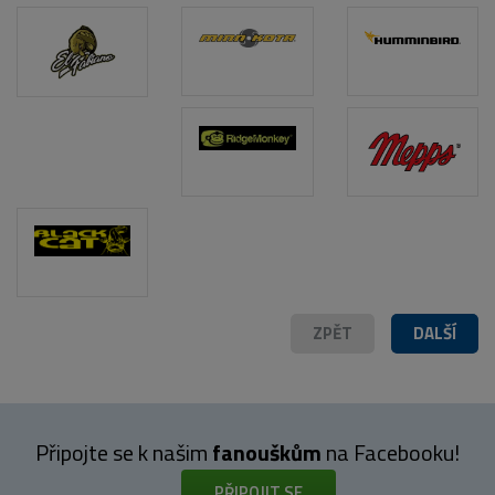
POPIS PRODUKTU
ZPĚT
DALŠÍ
Připojte se k našim
fanouškům
na Facebooku!
PŘIPOJIT SE