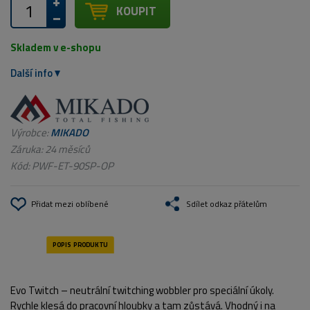
KOUPIT
Skladem v e-shopu
Další info
Výrobce:
MIKADO
Záruka: 24 měsíců
Kód:
PWF-ET-90SP-OP
Přidat mezi oblíbené
Sdílet odkaz přátelům
Evo Twitch – neutrální twitching wobbler pro speciální úkoly.
Rychle klesá do pracovní hloubky a tam zůstává. Vhodný i na