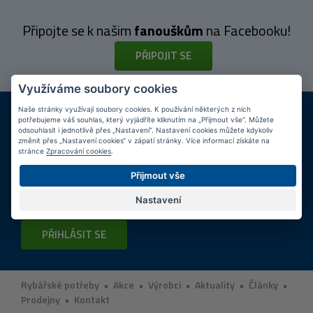
Připojte se k našim
fanouškům
na Facebooku!
PŘIPOJIT SE
Využíváme soubory cookies
DOPRAVA ZDARMA
KAMENNÉ PRODEJNY
Naše stránky využívají soubory cookies. K používání některých z nich
potřebujeme váš souhlas, který vyjádříte kliknutím na „Přijmout vše“. Můžete
Při nákupu nad 2 000 Kč
Jsme na trhu více než 10 let
odsouhlasit i jednotlivě přes „Nastavení“. Nastavení cookies můžete kdykoliv
změnit přes „Nastavení cookies“ v zápatí stránky. Více informací získáte na
stránce
Zpracování cookies
.
Tipy
k nákupu
Přijmout vše
Napište nám svůj e-mail a my vás budeme informovat
max.
1x týdně
o zajímavých nabídkách!
Nastavení
PŘIHLÁSIT SE
Rybářské potřeby
•
Akce
•
Výrobci
•
Aktuality
•
Články
•
Prodejny
•
Kontakt