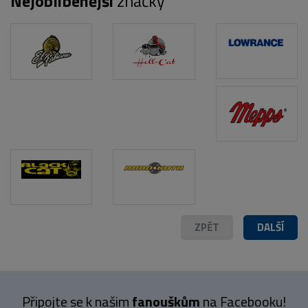
Nejoblíbenější
značky
POPIS PRODUKTU
PŘÍSLUŠENSTVÍ (1)
FOTO (3)
ZPĚT
DALŠÍ
Připojte se k našim
fanouškům
na Facebooku!