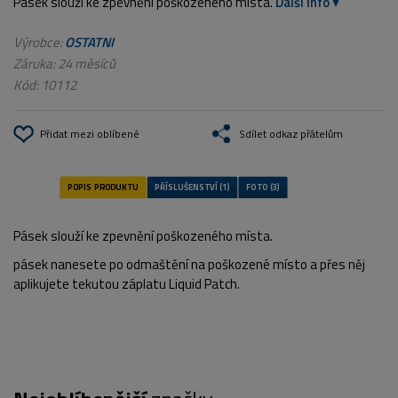
Pásek slouží ke zpevnění poškozeného místa.​​​​​​​
Další info
Výrobce:
OSTATNI
Záruka: 24 měsíců
Kód:
10112
Přidat mezi oblíbené
Sdílet odkaz přátelům
Pásek slouží ke zpevnění poškozeného místa.​​​​​​​
pásek nanesete po odmaštění na poškozené místo a přes něj
aplikujete tekutou záplatu Liquid Patch.