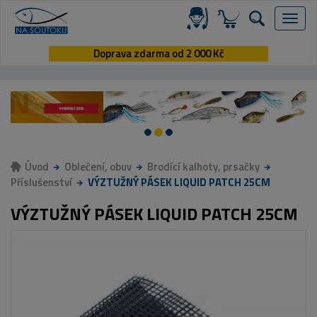
Menu
Doprava zdarma od 2 000 Kč
Úvod
Oblečení, obuv
Brodící kalhoty, prsačky
Příslušenství
VÝZTUŽNÝ PÁSEK LIQUID PATCH 25CM
VÝZTUŽNÝ PÁSEK LIQUID PATCH 25CM