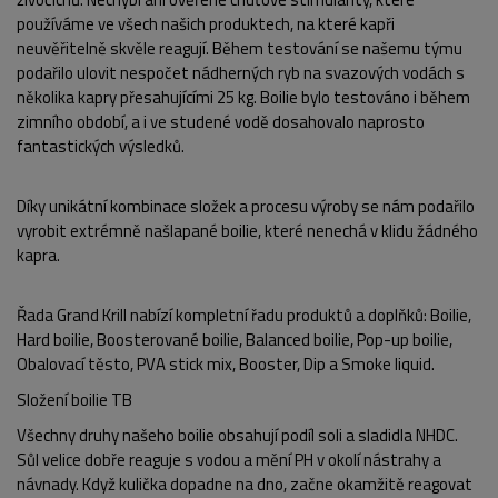
používáme ve všech našich produktech, na které kapři
neuvěřitelně skvěle reagují. Během testování se našemu týmu
podařilo ulovit nespočet nádherných ryb na svazových vodách s
POPIS PRODUKTU
FOTO (6)
několika kapry přesahujícími 25 kg. Boilie bylo testováno i během
zimního období, a i ve studené vodě dosahovalo naprosto
fantastických výsledků.
Díky unikátní kombinace složek a procesu výroby se nám podařilo
vyrobit extrémně našlapané boilie, které nenechá v klidu žádného
kapra.
Řada Grand Krill nabízí kompletní řadu produktů a doplňků: Boilie,
Hard boilie, Boosterované boilie, Balanced boilie, Pop-up boilie,
Obalovací těsto, PVA stick mix, Booster, Dip a Smoke liquid.
Složení boilie TB
Všechny druhy našeho boilie obsahují podíl soli a sladidla NHDC.
Sůl velice dobře reaguje s vodou a mění PH v okolí nástrahy a
návnady. Když kulička dopadne na dno, začne okamžitě reagovat