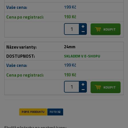
199 Kč
193 Kč
24mm
SKLADEM V E-SHOPU
199 Kč
193 Kč
Skvělá nástraha na opatrné kapry.