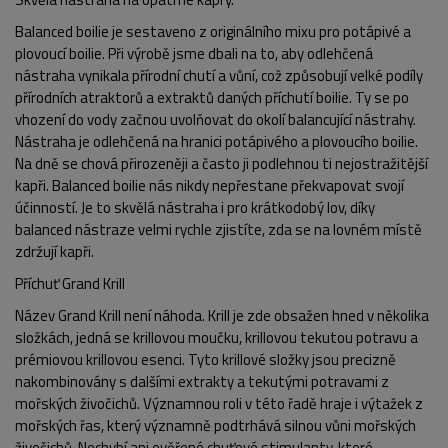
Balanced boilie je sestaveno z originálního mixu pro potápivé a
plovoucí boilie. Při výrobě jsme dbali na to, aby odlehčená
nástraha vynikala přírodní chutí a vůní, což způsobují velké podíly
přírodních atraktorů a extraktů daných příchutí boilie. Ty se po
vhození do vody začnou uvolňovat do okolí balancující nástrahy.
Nástraha je odlehčená na hranici potápivého a plovoucího boilie.
Na dně se chová přirozeněji a často ji podlehnou ti nejostražitější
kapři. Balanced boilie nás nikdy nepřestane překvapovat svojí
účinností. Je to skvělá nástraha i pro krátkodobý lov, díky
balanced nástraze velmi rychle zjistíte, zda se na lovném místě
zdržují kapři.
Příchuť Grand Krill
Název Grand Krill není náhoda. Krill je zde obsažen hned v několika
složkách, jedná se krillovou moučku, krillovou tekutou potravu a
prémiovou krillovou esenci. Tyto krillové složky jsou precizně
nakombinovány s dalšími extrakty a tekutými potravami z
mořských živočichů. Významnou roli v této řadě hraje i výtažek z
mořských řas, který významně podtrhává silnou vůni mořských
živočichů. Nechybí ani ověřené chuťové stimulanty, které