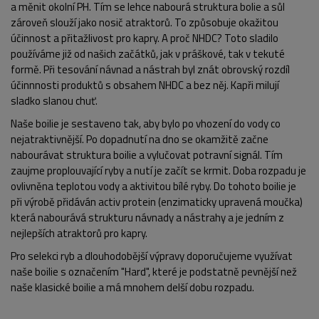
a měnit okolní PH. Tím se lehce nabourá struktura bolie a sůl
zároveň slouží jako nosič atraktorů. To způsobuje okažitou
účinnost a přitažlivost pro kapry. A proč NHDC? Toto sladilo
používáme již od našich začátků, jak v práškové, tak v tekuté
formě. Při tesování návnad a nástrah byl znát obrovský rozdíl
účinnnosti produktů s obsahem NHDC a bez něj. Kapři milují
sladko slanou chuť.
Naše boilie je sestaveno tak, aby bylo po vhození do vody co
nejatraktivnější. Po dopadnutí na dno se okamžitě začne
nabourávat struktura boilie a vylučovat potravní signál. Tím
zaujme proplouvající ryby a nutí je začít se krmit. Doba rozpadu je
ovlivněna teplotou vody a aktivitou bílé ryby. Do tohoto boilie je
při výrobě přidáván activ protein (enzimaticky upravená moučka)
která nabourává strukturu návnady a nástrahy a je jedním z
nejlepších atraktorů pro kapry.
Pro selekci ryb a dlouhodobější výpravy doporučujeme využívat
naše boilie s označením "Hard", které je podstatně pevnější než
naše klasické boilie a má mnohem delší dobu rozpadu.