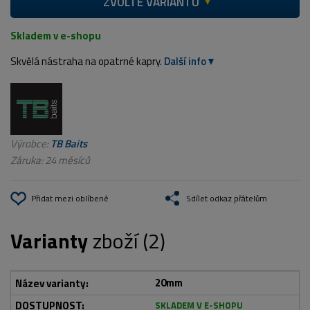
ZVOLTE VARIANTU
Skladem v e-shopu
Skvělá nástraha na opatrné kapry.
Další info
Výrobce:
TB Baits
Záruka: 24 měsíců
Přidat mezi oblíbené
Sdílet odkaz přátelům
Varianty
zboží (2)
20mm
SKLADEM V E-SHOPU