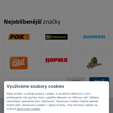
Nejoblíbenější
značky
ZPĚT
DALŠÍ
Využíváme soubory cookies
Naše stránky využívají soubory cookies. K používání některých z nich
potřebujeme váš souhlas, který vyjádříte kliknutím na „Přijmout vše“. Můžete
odsouhlasit i jednotlivě přes „Nastavení“. Nastavení cookies můžete kdykoliv
změnit přes „Nastavení cookies“ v zápatí stránky. Více informací získáte na
Připojte se k našim
fanouškům
na Facebooku!
stránce
Zpracování cookies
.