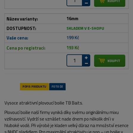
16mm
SKLADEM V E-SHOPU
199 Kč
193 Kč
Vysoce atraktivní plovoucí boilie TB Baits.
Plovoucí boilie naší firmy vyniká díky svému originálnímu mixu
vzlínavostí. Vydrží se vznášet nade dnem po několik dní i v
hluboké vodě. Při výrobě je kladen velký důraz na množství esence
s NHDC sladidlem. Pro maximální atraktivitu je pop – up boilie v