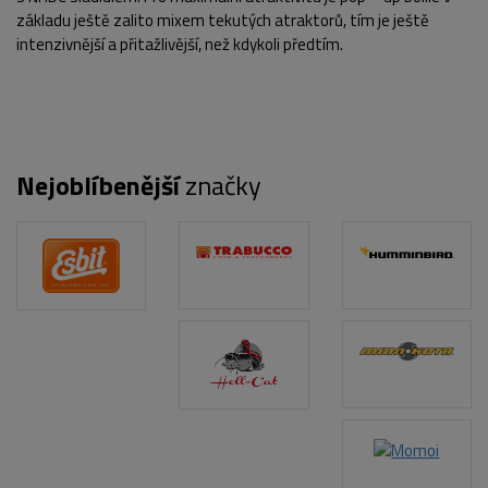
základu ještě zalito mixem tekutých atraktorů, tím je ještě
intenzivnější a přitažlivější, než kdykoli předtím.
Nejoblíbenější
značky
POPIS PRODUKTU
FOTO (3)