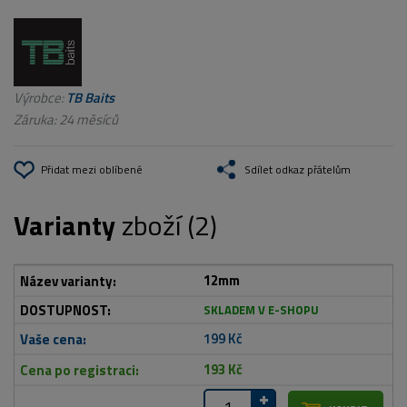
Výrobce:
TB Baits
Záruka: 24 měsíců
Přidat mezi oblíbené
Sdílet odkaz přátelům
Varianty
zboží (2)
12mm
SKLADEM V E-SHOPU
199 Kč
193 Kč