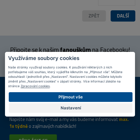
ZPĚT
DALŠÍ
Připojte se k našim
fanouškům
na Facebooku!
Využíváme soubory cookies
PŘIPOJIT SE
Naše stránky využívají soubory cookies. K používání některých z nich
potřebujeme váš souhlas, který vyjádříte kliknutím na „Přijmout vše“. Můžete
odsouhlasit i jednotlivě přes „Nastavení“. Nastavení cookies můžete kdykoliv
změnit přes „Nastavení cookies“ v zápatí stránky. Více informací získáte na
DOPRAVA ZDARMA
KAMENNÉ PRODEJNY
stránce
Zpracování cookies
.
Při nákupu nad 2 000 Kč
Jsme na trhu více než 10 let
Přijmout vše
Tipy
k nákupu
Nastavení
Napište nám svůj e-mail a my vás budeme informovat
max.
1x týdně
o zajímavých nabídkách!