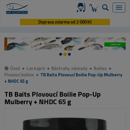
Menu
Doprava zdarma od 2 000 Kč
Úvod
Lov kaprů
Nástrahy, návnady
Boilies
Plovoucí boilies
TB Baits Plovoucí Boilie Pop-Up Mulberry
+ NHDC 65 g
TB Baits Plovoucí Boilie Pop-Up
Mulberry + NHDC 65 g