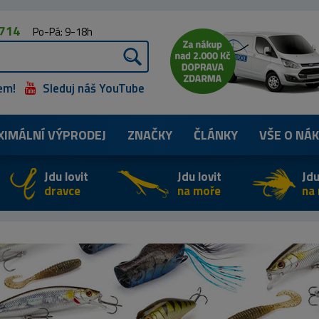
 714
Po-Pá: 9-18h
em!
Sleduj náš YouTube
XIMÁLNÍ
VÝPRODEJ
ZNAČKY
ČLÁNKY
VŠE O NÁ
Jdu lovit
Jdu lovit
Jdu
dravce
na moře
na