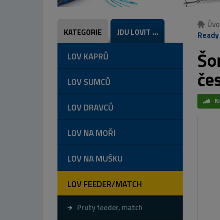
Úvo
KATEGORIE
JDU LOVIT ...
Ready 
Šo
LOV KAPRŮ
če
LOV SUMCŮ
N
LOV DRAVCŮ
LOV NA MOŘI
LOV NA MUŠKU
LOV FEEDER/MATCH
Pruty feeder, match