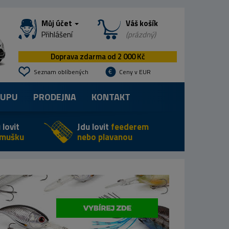
Můj účet
Váš košík
Přihlášení
(prázdný)
Doprava zdarma od 2 000 Kč
Seznam oblíbených
Ceny v EUR
KUPU
PRODEJNA
KONTAKT
 lovit
Jdu lovit
feederem
 mušku
nebo plavanou