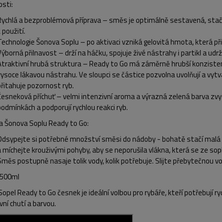
sti:
Rychlá a bezproblémová příprava
– směs je optimálně sestavená, stačí
 použití.
Technologie Šonova Soplu
– po aktivaci vzniká gelovitá hmota, která při
Výborná přilnavost
– drží na háčku, spojuje živé nástrahy i partikl a udr
Atraktivní hrubá struktura
– Ready to Go má záměrně hrubší konzistenci
vysoce lákavou nástrahu. Ve sloupci se částice pozvolna uvolňují a vytv
přitahuje pozornost ryb.
Česneková příchuť –
velmi intenzivní aroma a výrazná zelená barva zvyš
podmínkách a podporují rychlou reakci ryb.
va Šonova Soplu Ready to Go:
Odsypejte si potřebné množství směsi do nádoby - bohatě stačí malá hrs
a míchejte krouživými pohyby, aby se neporušila vlákna, která se ze sopl
Směs postupně nasaje tolik vody, kolik potřebuje. Slijte přebytečnou v
 500ml
Sopel Ready to Go
česnek je ideální volbou pro rybáře, kteří potřebují r
vní chutí a barvou.