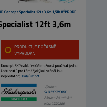
P Concept Specialist 12ft 3,6m 1,5lb VÝPRODEJ
pecialist 12ft 3,6m
PRODUKT JE DOČASNĚ
VYPRODÁN
Koncept SKP nabízí rybáři možnost používat jednu
řadu prutů pro téměř jakýkoli scénář lovu
nepredátorů.
Další info
Výrobce:
SHAKESPEARE
Záruka: 24 měsíců
Kód:
1550386