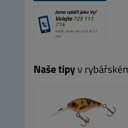
Jsme rybáři jako Vy!
Volejte
725 111
714
Každý všední den od 9 do 17
hod.
Naše tipy
v rybářské
Westin Batoh W2 Backpack 1 Box Fo
Night 
2 230 