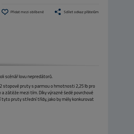
Přidat mezi oblíbené
Sdílet odkaz přátelům
oli scénář lovu nepredátorů.
 12 stopové pruty s parmou o hmotnosti 2,25 lb pro
lky a zátěže mezi tím. Díky výrazné šedé povrchové
tyto pruty střední třídy, jako by měly konkurovat