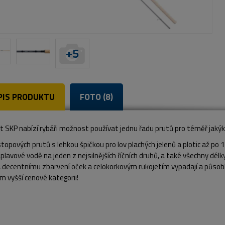
+
5
PIS PRODUKTU
FOTO (8)
 SKP nabízí rybáři možnost používat jednu řadu prutů pro téměř jakýk
topových prutů s lehkou špičkou pro lov plachých jelenů a plotic až po
áplavové vodě na jeden z nejsilnějších říčních druhů, a také všechny dé
 decentnímu zbarvení oček a celokorkovým rukojetím vypadají a působí 
 vyšší cenové kategorii!