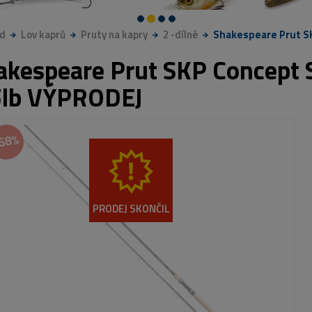
d
Lov kaprů
Pruty na kapry
2 -dílné
Shakespeare Prut SK
akespeare Prut SKP Concept S
5lb VÝPRODEJ
68%
PRODEJ SKONČIL