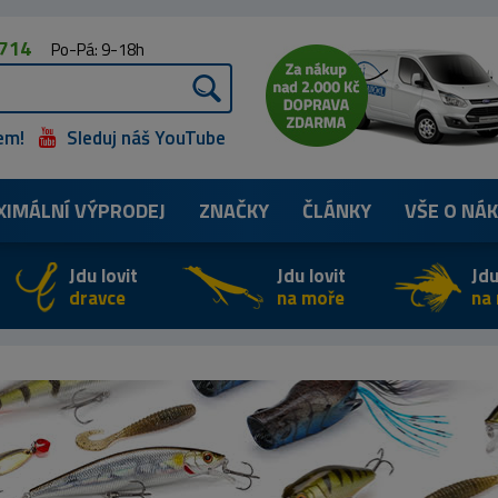
 714
Po-Pá: 9-18h
em!
Sleduj náš YouTube
XIMÁLNÍ
VÝPRODEJ
ZNAČKY
ČLÁNKY
VŠE O NÁ
Jdu lovit
Jdu lovit
Jdu
dravce
na moře
na