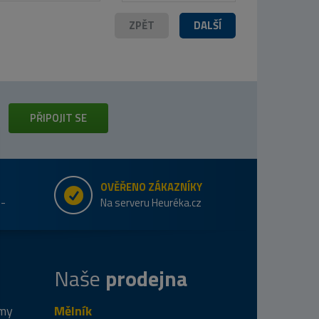
ZPĚT
DALŠÍ
PŘIPOJIT SE
OVĚŘENO ZÁKAZNÍKY
e-
Na serveru Heuréka.cz
Naše
prodejna
 my
Mělník