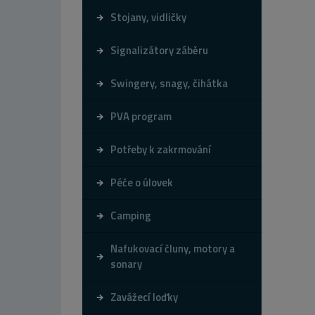
Stojany, vidličky
Signalizátory záběru
Swingery, snagy, čihátka
PVA program
Potřeby k zakrmování
Péče o úlovek
Camping
Nafukovací čluny, motory a
sonary
Zavážecí loďky