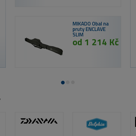
od 33 Kč
ZFISH Lanko Wolfram Leader - 2ks
y