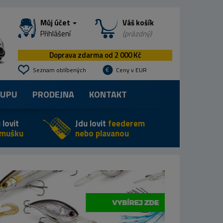
Můj účet
Váš košík
Přihlášení
(prázdný)
Doprava zdarma od 2 000 Kč
Seznam oblíbených
Ceny v EUR
KUPU
PRODEJNA
KONTAKT
 lovit
Jdu lovit
feederem
 mušku
nebo plavanou