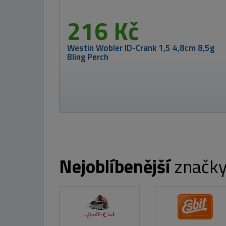
O Obal na
 ENCLAVE
1 214 Kč
Nejoblíbenější
značk