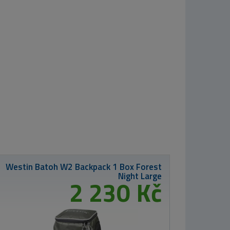
MIKBAITS X-
Class boilie 4kg
od 699 Kč