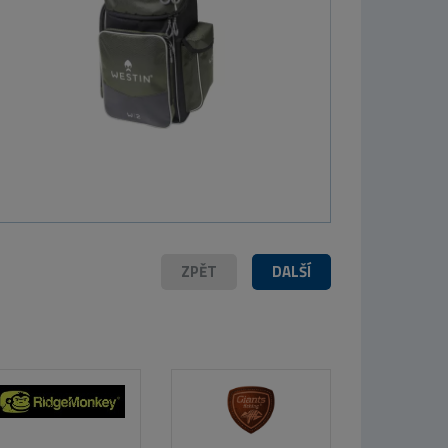
TB Baits Booster
Corn 500 ml
199 Kč
ZPĚT
DALŠÍ