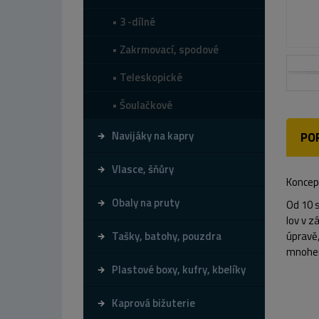
3 -dílné
Zakrmovací, spodové
Teleskopické
Šoulačkové
Navijáky na kapry
PO
Vlasce, šňůry
Koncept
Obaly na pruty
Od 10 s
lov v z
Tašky, batohy, pouzdra
úpravě,
mnohem
Plastové boxy, kufry, kbelíky
Kaprová bižuterie