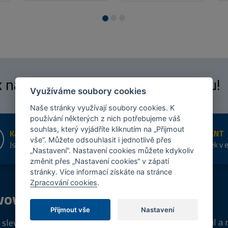
 k našim
fanouškům
na Facebooku!
Využíváme soubory cookies
Naše stránky využívají soubory cookies. K
používání některých z nich potřebujeme váš
souhlas, který vyjádříte kliknutím na „Přijmout
KAMENNÉ PRODEJNY
ŠIROKÝ SORTIMENT
vše“. Můžete odsouhlasit i jednotlivě přes
Jsme na trhu více než 10 let
Přes 20 tis. položek v 
„Nastavení“. Nastavení cookies můžete kdykoliv
shopu
změnit přes „Nastavení cookies“ v zápatí
stránky. Více informací získáte na stránce
Zpracování cookies
.
vový
program
Tipy
k nákupu
Přijmout vše
Nastavení
Napište nám svůj e-mail a
 sleva za registraci