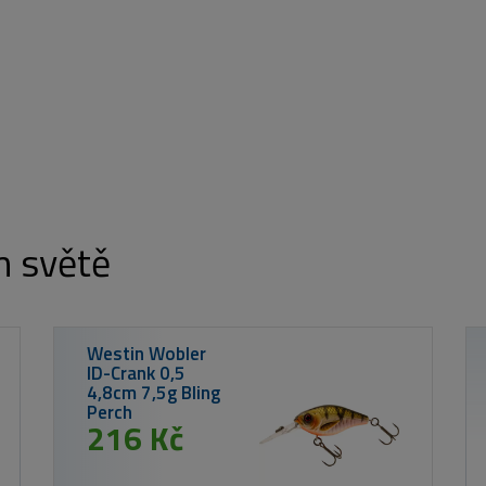
m světě
rest
Large
Kč