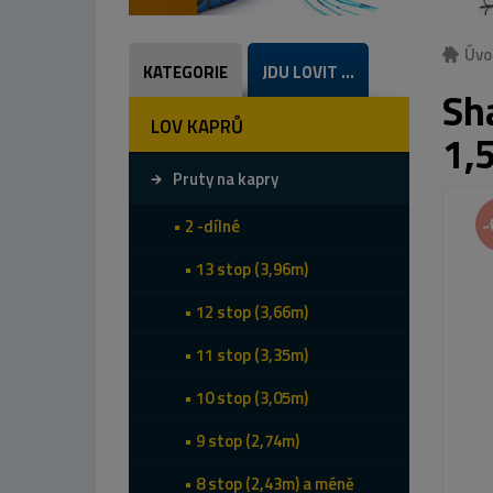
Úvo
KATEGORIE
JDU LOVIT ...
Sh
LOV KAPRŮ
1,
Pruty na kapry
-
2 -dílné
13 stop (3,96m)
12 stop (3,66m)
11 stop (3,35m)
10 stop (3,05m)
9 stop (2,74m)
8 stop (2,43m) a méně