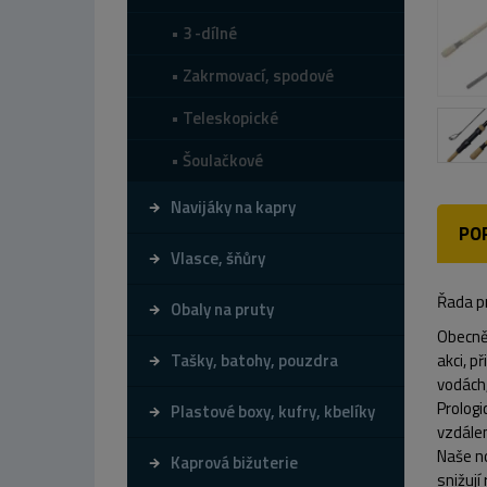
3 -dílné
Zakrmovací, spodové
Teleskopické
Šoulačkové
Navijáky na kapry
PO
Vlasce, šňůry
Řada pr
Obaly na pruty
Obecně 
Tašky, batohy, pouzdra
akci, p
vodách,
Prologi
Plastové boxy, kufry, kbelíky
vzdálen
Naše no
Kaprová bižuterie
snižují