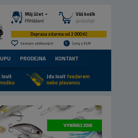
Můj účet
Váš košík
Přihlášení
(prázdný)
Doprava zdarma od 2 000 Kč
Seznam oblíbených
Ceny v EUR
KUPU
PRODEJNA
KONTAKT
 lovit
Jdu lovit
feederem
 mušku
nebo plavanou