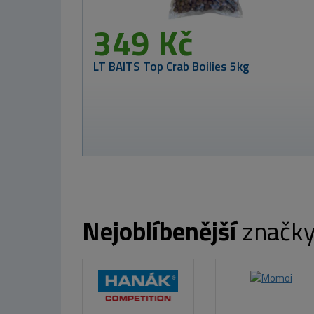
29
TB Bai
Nejoblíbenější
značk