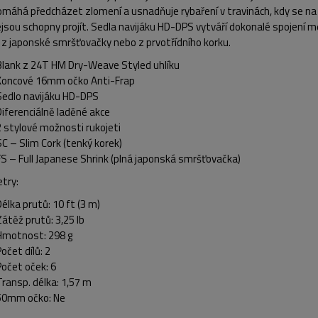
máhá předcházet zlomení a usnadňuje rybaření v travinách, kdy se na v
jsou schopny projít. Sedla navijáku HD-DPS vytváří dokonalé spojení m
 z japonské smršťovačky nebo z prvotřídního korku.
Blank z 24T HM Dry-Weave Styled uhlíku
Koncové 16mm očko Anti-Frap
Sedlo navijáku HD-DPS
Diferenciálně laděné akce
2 stylové možnosti rukojeti
SC – Slim Cork (tenký korek)
FS – Full Japanese Shrink (plná japonská smršťovačka)
try:
Délka prutů: 10 ft (3 m)
Zátěž prutů: 3,25 lb
Hmotnost: 298 g
očet dílů: 2
Počet oček: 6
Transp. délka: 1,57 m
50mm očko: Ne