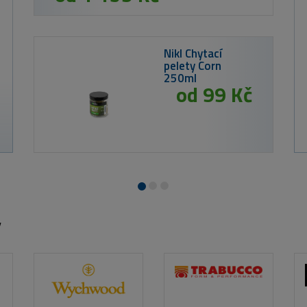
9 Kč
ts Method Mix Corn 2 kg
y