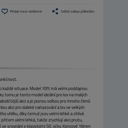
Přidat mezi oblíbené
Sdílet odkaz přátelům
funkčnost.
 do každé situace. Model 10ft má velmi poddajnou
 díky tomu je tento model ideální pro lov na malých
boličtější akci a je jasnou volbou pro mnoho členů
hlou akci pro daleké nahazování a lov ve velkých
 uhlíku, díky čemuž jsou velmi lehké a citlivé.
přitom velmi lehká, takže zrychlují akci prutu,
í ve srovnání s klasickými SIC očky. Koncové 16mm