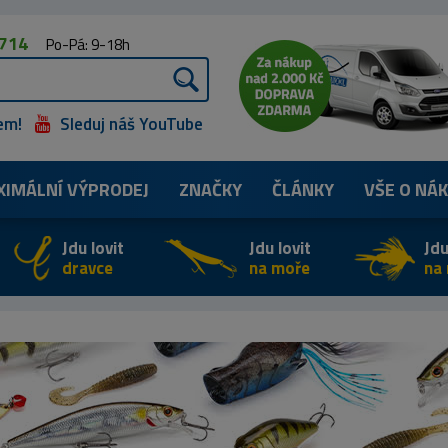
 714
Po-Pá: 9-18h
em!
Sleduj náš YouTube
XIMÁLNÍ
VÝPRODEJ
ZNAČKY
ČLÁNKY
VŠE O NÁ
Jdu lovit
Jdu lovit
Jdu
dravce
na moře
na