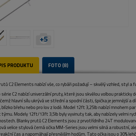
+
5
PIS PRODUKTU
FOTO (8)
utů C2 Elements nabízí vše, co rybáři požadují – skvělý vzhled, styl a 
série C2 nabízí univerzální pruty, které jsou skvělou volbou prakticky
řičemž hlavní sílu ukrývá ve střední a spodní části, špička je jemnější a
 blízko břehu nebo pro lov z lodě. Model 12ft 3,25lb nabízí mnohem para
c týmu. Modely 12ft/13ft 3,5lb byly vyvinuty tak, aby nabízely velmi ryc
ostech. Blanky prutů C2 Elements jsou z prvotřídního 24T modulovaného
vá velice stylová černá očka MM-Series jsou velmi silná a robustní, ale 
 reakční čas a napomáhají přesnějším hodům. Tato očka jsou o 30% lehč