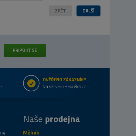
ZPĚT
DALŠÍ
PŘIPOJIT SE
OVĚŘENO ZÁKAZNÍKY
e-
Na serveru Heuréka.cz
Naše
prodejna
 my
Mělník