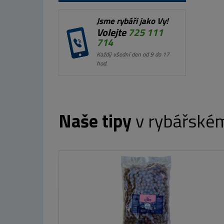
Jsme rybáři jako Vy!
Volejte
725 111
714
Každý všední den od 9 do 17
hod.
Naše tipy
v rybářské
Kinetic Prsačky X4 St. Foot
od 3 460 Kč