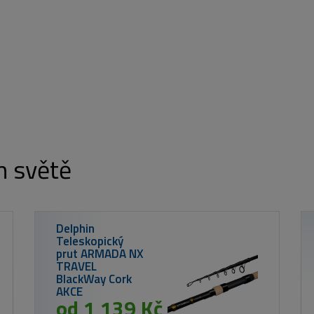
m světě
MIKADO
Podběrák Intr
Carp II – 180
– 2dílný
674 Kč