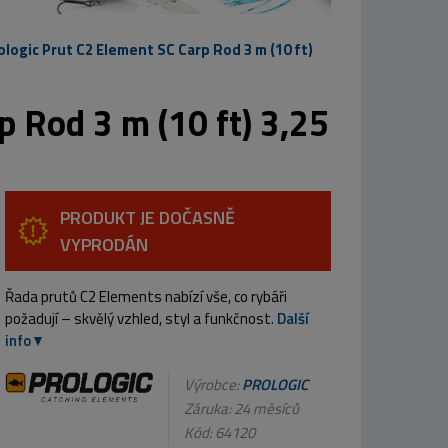
ologic Prut C2 Element SC Carp Rod 3 m (10 ft)
p Rod 3 m (10 ft) 3,25
PRODUKT JE DOČASNĚ
VYPRODÁN
Řada prutů C2 Elements nabízí vše, co rybáři
požadují – skvělý vzhled, styl a funkčnost.
Další
info
Výrobce:
PROLOGIC
Záruka: 24 měsíců
Kód:
64120