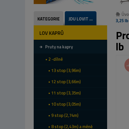
Úvo
KATEGORIE
JDU LOVIT ...
3,25 lb
Pr
LOV KAPRŮ
lb
Pruty na kapry
2 -dílné
-
13 stop (3,96m)
12 stop (3,66m)
11 stop (3,35m)
10 stop (3,05m)
9 stop (2,74m)
8 stop (2,43m) a méně