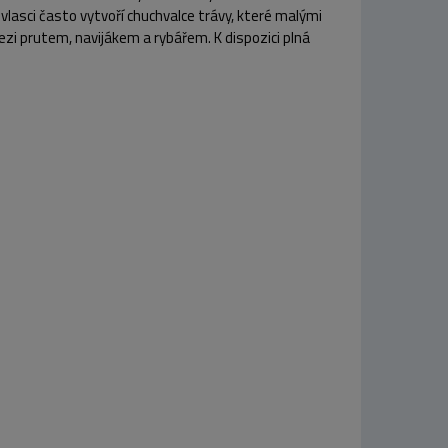
lasci často vytvoří chuchvalce trávy, které malými
ezi prutem, navijákem a rybářem. K dispozici plná