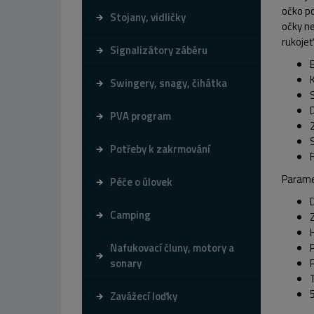
očko po
Stojany, vidličky
očky ne
rukojeť
Signalizátory záběru
Swingery, snagy, čihátka
PVA program
Potřeby k zakrmování
Parame
Péče o úlovek
Camping
Nafukovací čluny, motory a
P
sonary
Zavážecí loďky