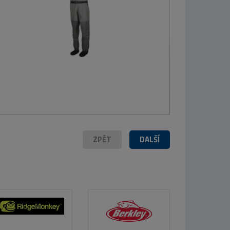
MIKBAITS Corn
Chips boilie 2,5g
- Švestka
Moruše 24mm
849 Kč
ZPĚT
DALŠÍ