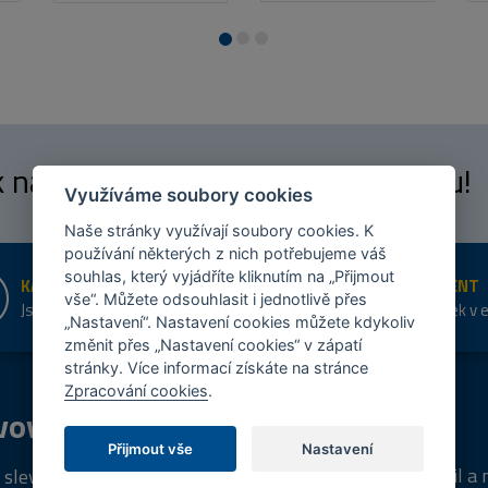
 k našim
fanouškům
na Facebooku!
Využíváme soubory cookies
Naše stránky využívají soubory cookies. K
používání některých z nich potřebujeme váš
souhlas, který vyjádříte kliknutím na „Přijmout
KAMENNÉ PRODEJNY
ŠIROKÝ SORTIMENT
vše“. Můžete odsouhlasit i jednotlivě přes
Jsme na trhu více než 10 let
Přes 20 tis. položek v 
„Nastavení“. Nastavení cookies můžete kdykoliv
shopu
změnit přes „Nastavení cookies“ v zápatí
stránky. Více informací získáte na stránce
Zpracování cookies
.
vový
program
Tipy
k nákupu
Přijmout vše
Nastavení
Napište nám svůj e-mail a
 sleva za registraci