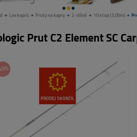
d
Lov kaprů
Pruty na kapry
2 -dílné
10 stop (3,05m)
Pr
ologic Prut C2 Element SC Car
45%
PRODEJ SKONČIL