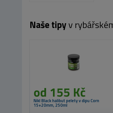
Naše tipy
v rybářské
Giants fishing
Pouzdro na
nástrahy
Hookbait Bag
899 Kč
Nikl Criticals
 Corn
boilie Calanus &
Krill 250ml
od 259 K