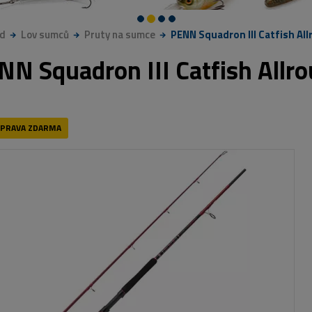
d
Lov sumců
Pruty na sumce
PENN Squadron III Catfish All
NN Squadron III Catfish Allr
PRAVA ZDARMA