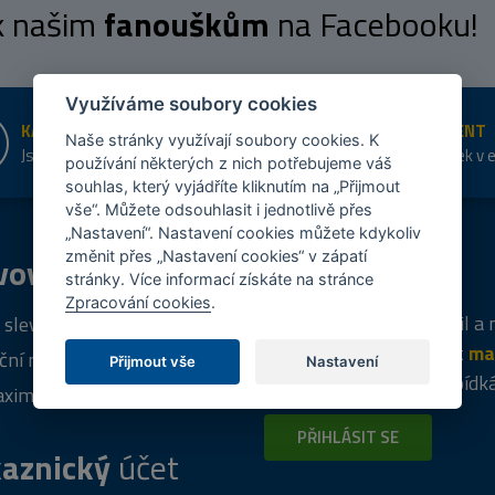
 k našim
fanouškům
na Facebooku!
Využíváme soubory cookies
KAMENNÉ PRODEJNY
ŠIROKÝ SORTIMENT
Naše stránky využívají soubory cookies. K
Jsme na trhu více než 10 let
Přes 20 tis. položek v 
používání některých z nich potřebujeme váš
shopu
souhlas, který vyjádříte kliknutím na „Přijmout
vše“. Můžete odsouhlasit i jednotlivě přes
„Nastavení“. Nastavení cookies můžete kdykoliv
změnit přes „Nastavení cookies“ v zápatí
vový
program
Tipy
k nákupu
stránky. Více informací získáte na stránce
Zpracování cookies
.
Napište nám svůj e-mail a
 sleva za registraci
vás budeme informovat
ma
ční nabídky
Přijmout vše
Nastavení
týdně
o zajímavých nabídk
ximální výprodej
PŘIHLÁSIT SE
aznický
účet