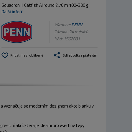
Squadron III Catfish Allround 2,70 m 100-300 g
Další info
Výrobce:
PENN
Záruka: 24 měsíců
Kód:
1562881
Přidat mezi oblíbené
Sdílet odkaz přátelům
ty a vyznačuje se moderním designem akce blanku v
resivní akcí, která je ideální pro všechny typy
umců.