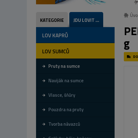
Úvo
KATEGORIE
JDU LOVIT ...
PE
LOV KAPRŮ
g
LOV SUMCŮ
DO
Pruty na sumce
Naviják na sumce
Vlasce, šňůry
Pouzdra na pruty
Tvorba návazců