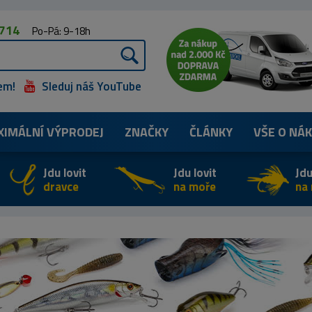
 714
Po-Pá: 9-18h
em!
Sleduj náš YouTube
XIMÁLNÍ
VÝPRODEJ
ZNAČKY
ČLÁNKY
VŠE O NÁ
Jdu lovit
Jdu lovit
Jdu
dravce
na moře
na