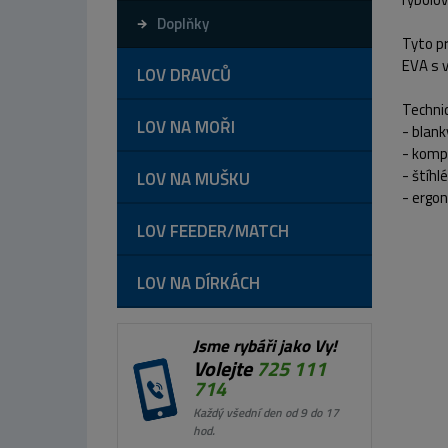
Doplňky
Tyto pr
EVA s 
LOV DRAVCŮ
Technic
LOV NA MOŘI
- blan
- komp
- štíhl
LOV NA MUŠKU
- ergo
LOV FEEDER/MATCH
LOV NA DÍRKÁCH
Jsme rybáři jako Vy!
Volejte
725 111
714
Každý všední den od 9 do 17
hod.