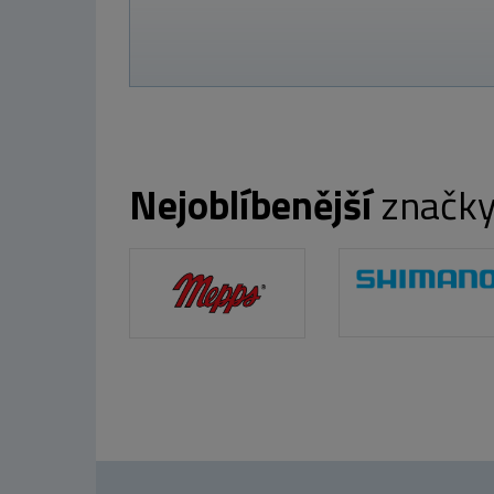
Nejoblíbenější
značk