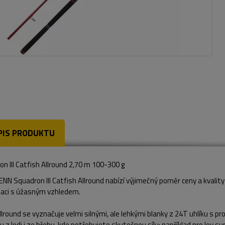
PIS PRODUKTU
n III Catfish Allround 2,70 m 100-300 g
NN Squadron III Catfish Allround nabízí výjimečný poměr ceny a kvali
aci s úžasným vzhledem.
lround se vyznačuje velmi silnými, ale lehkými blanky z 24T uhlíku s prog
u z lodi i ze břehu, kde potřebujete skutečnou sílu; například pro lov s