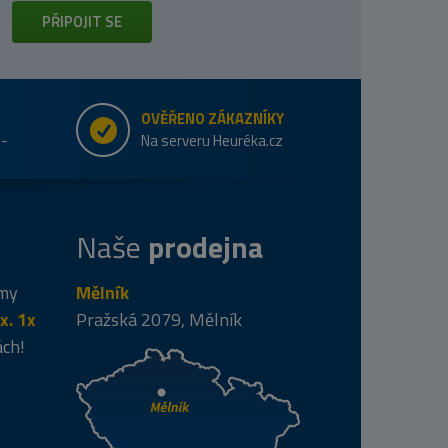
PŘIPOJIT SE
OVĚŘENO ZÁKAZNÍKY
e-
Na serveru Heuréka.cz
Naše
prodejna
 my
Mělník
x. 1x
Pražská 2079, Mělník
ách!