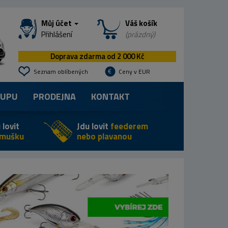
Můj účet
Váš košík
Přihlášení
(prázdný)
Doprava zdarma od 2 000 Kč
Seznam oblíbených
Ceny v EUR
KUPU
PRODEJNA
KONTAKT
 lovit
Jdu lovit
feederem
 mušku
nebo plavanou