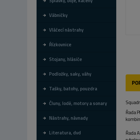
Splávky, bóje, kačeny
Vábničky
Vláčecí nástrahy
Řízkovnice
Stojany, hlásiče
Podložky, saky, váhy
PO
Tašky, batohy, pouzdra
Squadro
Čluny, lodě, motory a sonary
Řada PE
Nástrahy, návnady
kombin
Literatura, dvd
Řada Al
rybolov