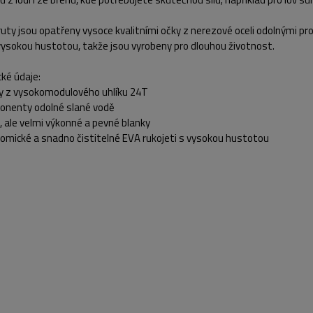
uty jsou opatřeny vysoce kvalitními očky z nerezové oceli odolnými pr
vysokou hustotou, takže jsou vyrobeny pro dlouhou životnost.
ké údaje:
ky z vysokomodulového uhlíku 24T
onenty odolné slané vodě
é, ale velmi výkonné a pevné blanky
nomické a snadno čistitelné EVA rukojeti s vysokou hustotou