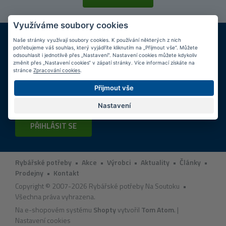
Využíváme soubory cookies
DOPRAVA ZDARMA
KAMENNÉ PRODEJNY
Naše stránky využívají soubory cookies. K používání některých z nich
Při nákupu nad 2 000 Kč
Jsme na trhu více než 10 let
potřebujeme váš souhlas, který vyjádříte kliknutím na „Přijmout vše“. Můžete
odsouhlasit i jednotlivě přes „Nastavení“. Nastavení cookies můžete kdykoliv
změnit přes „Nastavení cookies“ v zápatí stránky. Více informací získáte na
Tipy
k nákupu
stránce
Zpracování cookies
.
Přijmout vše
Napište nám svůj e-mail a my vás budeme informovat
max.
1x týdně
o zajímavých nabídkách!
Nastavení
PŘIHLÁSIT SE
Rybářské potřeby
•
Akce
•
Výrobci
•
Aktuality
•
Články
•
Prodejny
•
Kontakt
Copyright © 2007-2026 Rybářské potřeby Na Soutoku •
Všechna práva vyhrazena.
Na e-shopovém systému
Shopty
vytvořil
Tom Atom
. |
Nastavení cookies