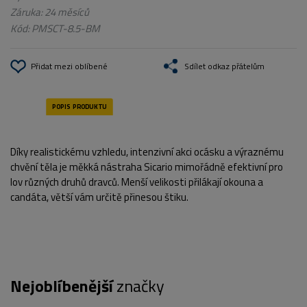
Záruka: 24 měsíců
Kód:
PMSCT-8.5-BM
Přidat mezi oblíbené
Sdílet odkaz přátelům
Díky realistickému vzhledu, intenzivní akci ocásku a výraznému
chvění těla je měkká nástraha Sicario mimořádně efektivní pro
lov různých druhů dravců. Menší velikosti přilákají okouna a
candáta, větší vám určitě přinesou štiku.
Nejoblíbenější
značky