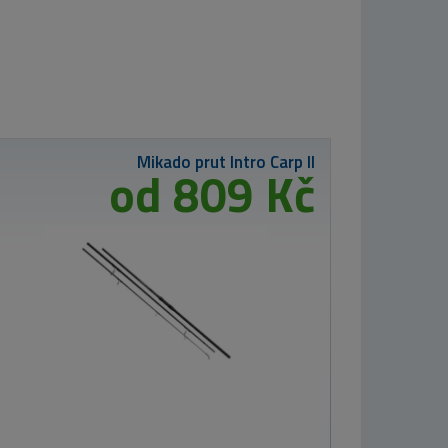
Kinetic Brodící
boty X4 Felt
od 2 480 Kč
Nikl Pelety Corn
1kg
od 219 Kč