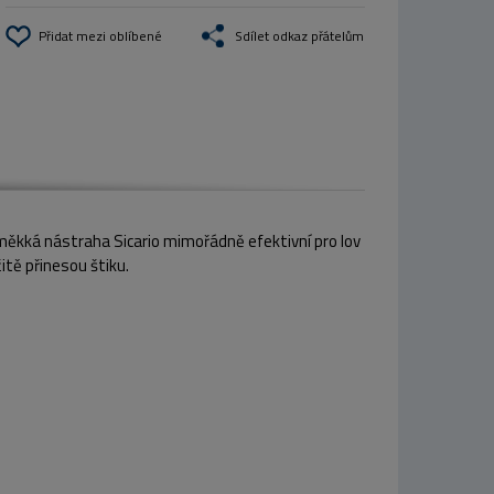
Přidat mezi oblíbené
Sdílet odkaz přátelům
 měkká nástraha Sicario mimořádně efektivní pro lov
itě přinesou štiku.