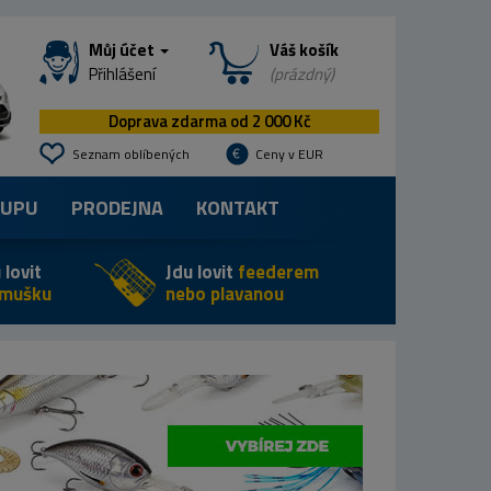
Můj účet
Váš košík
Přihlášení
(prázdný)
Doprava zdarma od 2 000 Kč
Seznam oblíbených
Ceny v EUR
KUPU
PRODEJNA
KONTAKT
 lovit
Jdu lovit
feederem
 mušku
nebo plavanou