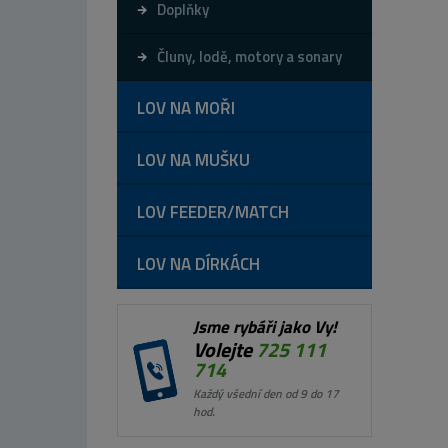
Doplňky
Čluny, lodě, motory a sonary
LOV NA MOŘI
LOV NA MUŠKU
LOV FEEDER/MATCH
LOV NA DÍRKÁCH
Jsme rybáři jako Vy!
Volejte
725 111
714
Každý všední den od 9 do 17
hod.