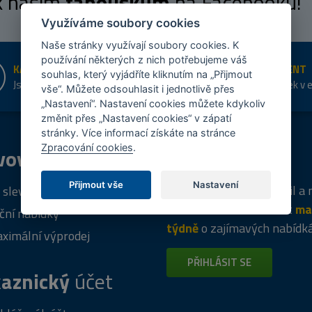
 k našim
fanouškům
na Facebooku!
Využíváme soubory cookies
Naše stránky využívají soubory cookies. K
používání některých z nich potřebujeme váš
KAMENNÉ PRODEJNY
ŠIROKÝ SORTIMENT
souhlas, který vyjádříte kliknutím na „Přijmout
Jsme na trhu více než 10 let
Přes 20 tis. položek v 
vše“. Můžete odsouhlasit i jednotlivě přes
shopu
„Nastavení“. Nastavení cookies můžete kdykoliv
změnit přes „Nastavení cookies“ v zápatí
stránky. Více informací získáte na stránce
Zpracování cookies
.
vový
program
Tipy
k nákupu
Přijmout vše
Nastavení
Napište nám svůj e-mail a
 sleva za registraci
vás budeme informovat
ma
ční nabídky
týdně
o zajímavých nabídk
ximální výprodej
PŘIHLÁSIT SE
aznický
účet