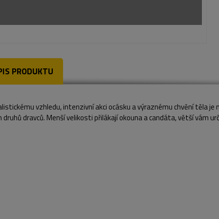
PIS PRODUKTU
alistickému vzhledu, intenzivní akci ocásku a výraznému chvění těla je
 druhů dravců. Menší velikosti přilákají okouna a candáta, větší vám urč