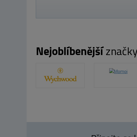
Nejoblíbenější
značk