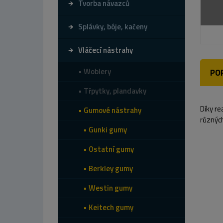
Tvorba návazců
Splávky, bóje, kačeny
Vláčecí nástrahy
Woblery
PO
Třpytky, plandavky
Díky re
Gumové nástrahy
různých
Gunki gumy
Ostatní gumy
Berkley gumy
Westin gumy
Keitech gumy