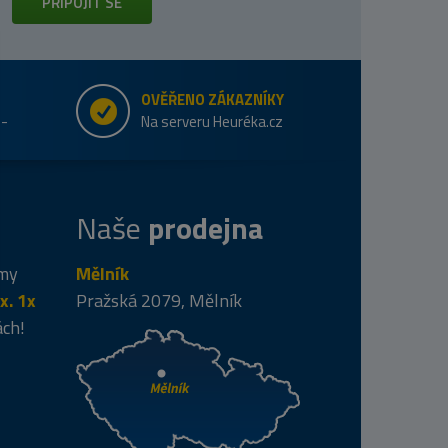
PŘIPOJIT SE
OVĚŘENO ZÁKAZNÍKY
e-
Na serveru Heuréka.cz
Naše
prodejna
 my
Mělník
x. 1x
Pražská 2079, Mělník
ách!