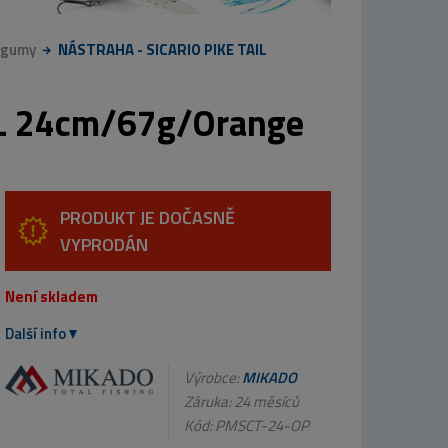
 gumy
NÁSTRAHA - SICARIO PIKE TAIL
L 24cm/67g/Orange
PRODUKT JE DOČASNĚ
VYPRODÁN
Není skladem
Další info
Výrobce:
MIKADO
Záruka: 24 měsíců
Kód:
PMSCT-24-OP