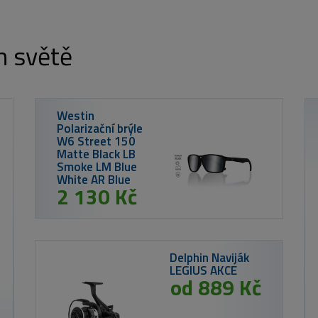
m světě
rp II
Kč
od 169 Kč
Nikl Method Mix Corn 1kg