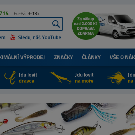
 714
Po-Pá: 9-18h
em!
Sleduj náš YouTube
XIMÁLNÍ
VÝPRODEJ
ZNAČKY
ČLÁNKY
VŠE O NÁ
Jdu lovit
Jdu lovit
Jdu
dravce
na moře
na