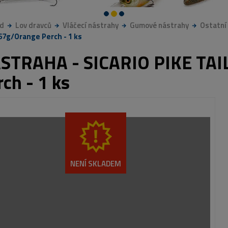
d
Lov dravců
Vláčecí nástrahy
Gumové nástrahy
Ostatní
7g/Orange Perch - 1 ks
STRAHA - SICARIO PIKE TAI
ch - 1 ks
NENÍ SKLADEM