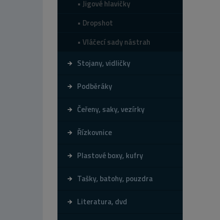
Jigové hlavičky
Dropshot
Vláčecí sady nástrah
Stojany, vidličky
Podběráky
Čeřeny, saky, vezírky
Řízkovnice
Plastové boxy, kufry
Tašky, batohy, pouzdra
Literatura, dvd