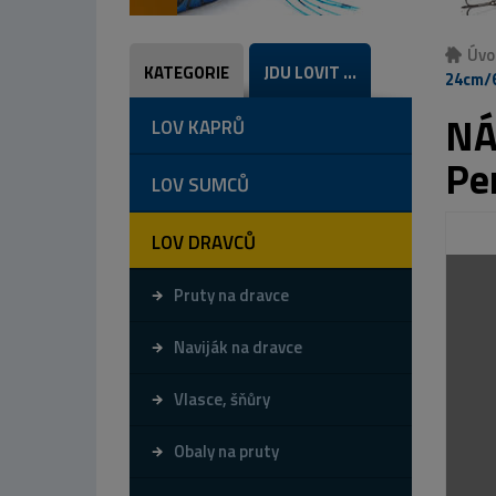
Úvo
KATEGORIE
JDU LOVIT ...
24cm/6
NÁ
LOV KAPRŮ
Per
LOV SUMCŮ
LOV DRAVCŮ
Pruty na dravce
Naviják na dravce
Vlasce, šňůry
Obaly na pruty