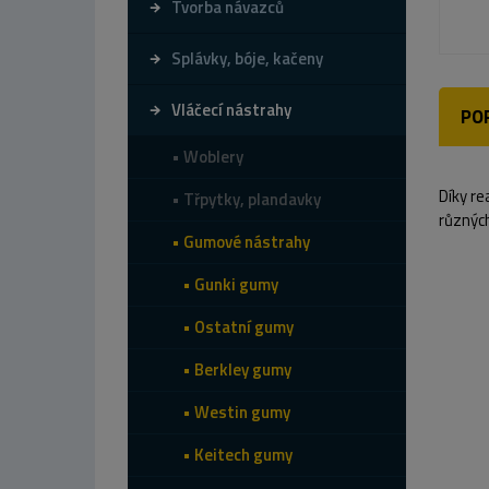
Tvorba návazců
Splávky, bóje, kačeny
Vláčecí nástrahy
PO
Woblery
Díky re
Třpytky, plandavky
různých
Gumové nástrahy
Gunki gumy
Ostatní gumy
Berkley gumy
Westin gumy
Keitech gumy