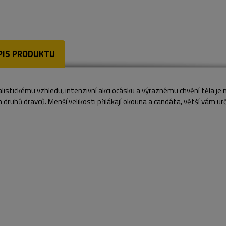
PIS PRODUKTU
alistickému vzhledu, intenzivní akci ocásku a výraznému chvění těla je
 druhů dravců. Menší velikosti přilákají okouna a candáta, větší vám urč