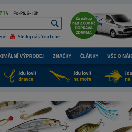
 714
Po-Pá: 9-18h
em!
Sleduj náš YouTube
XIMÁLNÍ
VÝPRODEJ
ZNAČKY
ČLÁNKY
VŠE O NÁ
Jdu lovit
Jdu lovit
Jdu
dravce
na moře
na