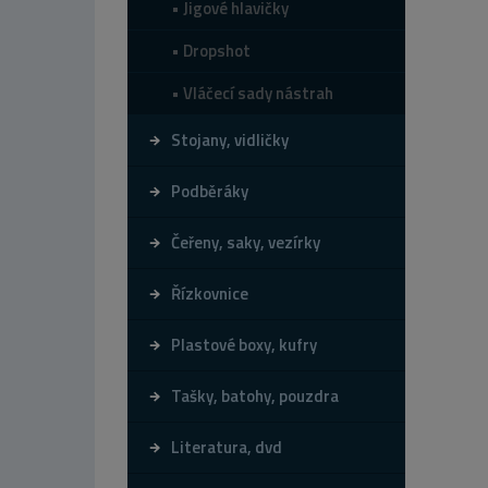
Jigové hlavičky
Dropshot
Vláčecí sady nástrah
Stojany, vidličky
Podběráky
Čeřeny, saky, vezírky
Řízkovnice
Plastové boxy, kufry
Tašky, batohy, pouzdra
Literatura, dvd