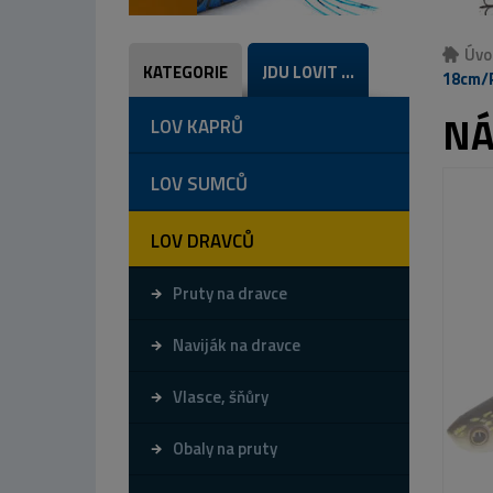
Úvo
KATEGORIE
JDU LOVIT ...
18cm/P
NÁ
LOV KAPRŮ
LOV SUMCŮ
LOV DRAVCŮ
Pruty na dravce
Naviják na dravce
Vlasce, šňůry
Obaly na pruty