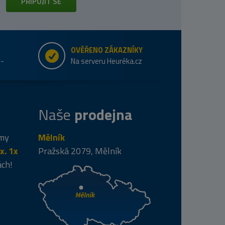
PŘIPOJIT SE
OVĚŘENO ZÁKAZNÍKY
e-
Na serveru Heuréka.cz
Naše
prodejna
 my
Mělník
x. 1x
Pražská 2079, Mělník
ách!