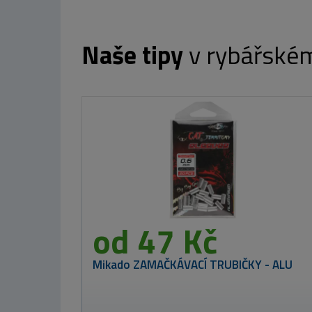
Naše tipy
v rybářské
MIKBAITS Corn Chips PVA 
22
Westin Wobler
ID-Crank 0,5
4,8cm 7,5g Bling
Perch
216 Kč