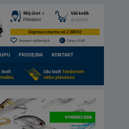
Můj účet
Váš košík
Přihlášení
(prázdný)
Doprava zdarma od 2 000 Kč
Seznam oblíbených
Ceny v EUR
KUPU
PRODEJNA
KONTAKT
 lovit
Jdu lovit
feederem
 mušku
nebo plavanou