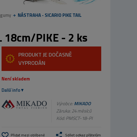
 gumy
NÁSTRAHA - SICARIO PIKE TAIL
 18cm/PIKE - 2 ks
PRODUKT JE DOČASNĚ
VYPRODÁN
Není skladem
Další info
Výrobce:
MIKADO
Záruka: 24 měsíců
Kód:
PMSCT-18-PI
Přidat mezi oblíbené
Sdílet odkaz přátelům