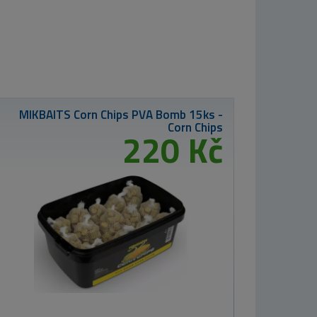
MIKBAITS Corn
Chips booster
250ml - Tygří
ořech
220 Kč
Nikl Liquid Food
dip Corn 100ml
od 269 Kč