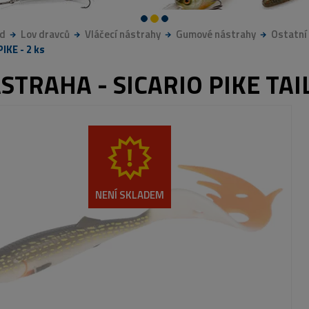
d
Lov dravců
Vláčecí nástrahy
Gumové nástrahy
Ostatní
IKE - 2 ks
STRAHA - SICARIO PIKE TAIL
NENÍ SKLADEM