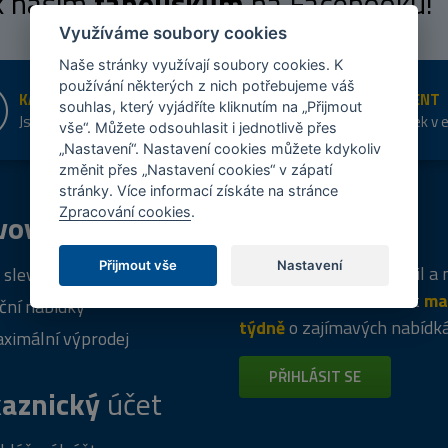
 k našim
fanouškům
na Facebooku!
Využíváme soubory cookies
Naše stránky využívají soubory cookies. K
používání některých z nich potřebujeme váš
KAMENNÉ PRODEJNY
ŠIROKÝ SORTIMENT
souhlas, který vyjádříte kliknutím na „Přijmout
Jsme na trhu více než 10 let
Přes 20 tis. položek v 
vše“. Můžete odsouhlasit i jednotlivě přes
shopu
„Nastavení“. Nastavení cookies můžete kdykoliv
změnit přes „Nastavení cookies“ v zápatí
stránky. Více informací získáte na stránce
Zpracování cookies
.
vový
program
Tipy
k nákupu
Přijmout vše
Nastavení
Napište nám svůj e-mail a
 sleva za registraci
vás budeme informovat
ma
ční nabídky
týdně
o zajímavých nabídk
ximální výprodej
PŘIHLÁSIT SE
aznický
účet