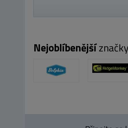
Nejoblíbenější
značk