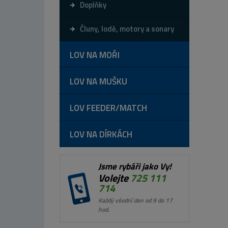
Doplňky
Čluny, lodě, motory a sonary
LOV NA MOŘI
LOV NA MUŠKU
LOV FEEDER/MATCH
LOV NA DÍRKÁCH
Jsme rybáři jako Vy!
Volejte
725 111
714
Každý všední den od 9 do 17
hod.