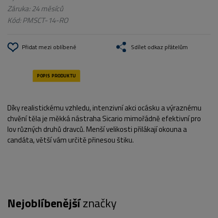
Záruka: 24 měsíců
Kód:
PMSCT-14-RO
Přidat mezi oblíbené
Sdílet odkaz přátelům
Díky realistickému vzhledu, intenzivní akci ocásku a výraznému
chvění těla je měkká nástraha Sicario mimořádně efektivní pro
lov různých druhů dravců. Menší velikosti přilákají okouna a
candáta, větší vám určitě přinesou štiku.
Nejoblíbenější
značky