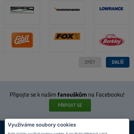
POPIS PRODUKTU
ZPĚT
DALŠÍ
Připojte se k našim
fanouškům
na Facebooku!
PŘIPOJIT SE
Využíváme soubory cookies
DOPRAVA ZDARMA
KAMENNÉ PRODEJNY
Naše stránky využívají soubory cookies. K používání některých z nich