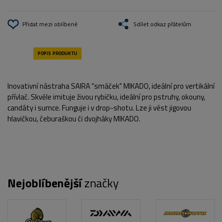
Přidat mezi oblíbené
Sdílet odkaz přátelům
Inovativní nástraha SAIRA "smáček" MIKADO, ideální pro vertikální
přívlač. Skvěle imituje živou rybičku, ideální pro pstruhy, okouny,
candáty i sumce. Funguje i v drop-shotu. Lze ji vést jigovou
hlavičkou, čeburaškou či dvojháky MIKADO.
Nejoblíbenější
značky
POPIS PRODUKTU