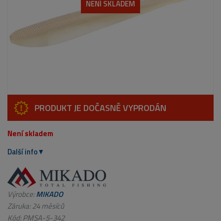
NENÍ SKLADEM
PRODUKT JE DOČASNĚ VYPRODÁN
Není skladem
Další info
Výrobce:
MIKADO
Záruka: 24 měsíců
Kód:
PMSA-5-342