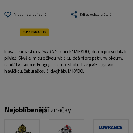
Přidat mezi oblíbené
Sdílet odkaz přátelům
Inovativní nástraha SAIRA "smáček" MIKADO, ideální pro vertikální
přívlač. Skvěle imituje živou rybičku, ideální pro pstruhy, okouny,
candáty i sumce. Funguje i v drop-shotu. Lze ji vést jigovou
hlavičkou, čeburaškou či dvojháky MIKADO.
Nejoblíbenější
značky
POPIS PRODUKTU