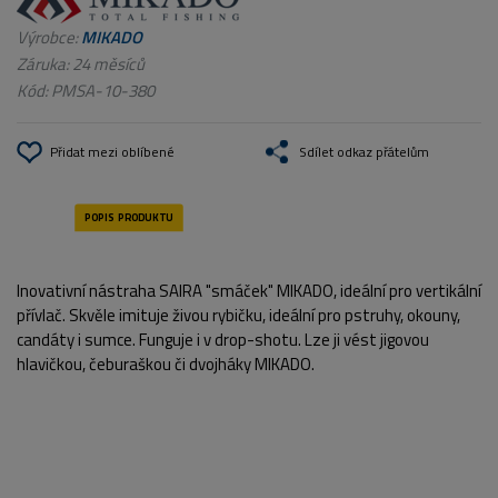
Výrobce:
MIKADO
Záruka: 24 měsíců
Kód:
PMSA-10-380
Přidat mezi oblíbené
Sdílet odkaz přátelům
Inovativní nástraha SAIRA "smáček" MIKADO, ideální pro vertikální
přívlač. Skvěle imituje živou rybičku, ideální pro pstruhy, okouny,
candáty i sumce. Funguje i v drop-shotu. Lze ji vést jigovou
hlavičkou, čeburaškou či dvojháky MIKADO.