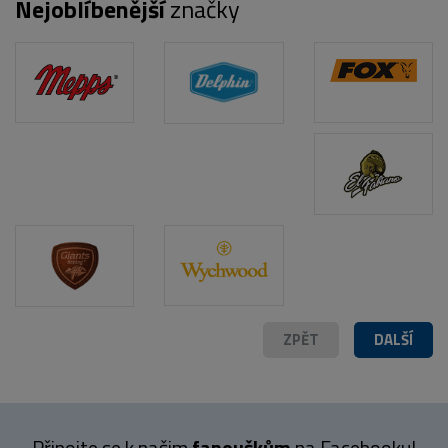
Nejoblíbenější
značky
POPIS PRODUKTU
ZPĚT
DALŠÍ
Připojte se k našim
fanouškům
na Facebooku!