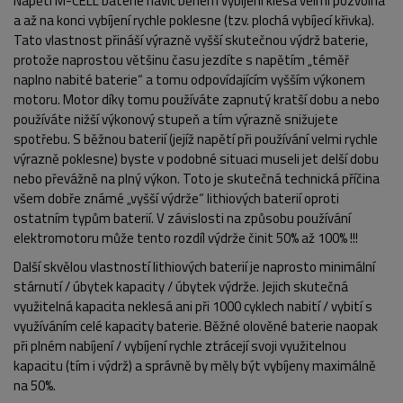
Napětí M-CELL baterie navíc během vybíjení klesá velmi pozvolna
a až na konci vybíjení rychle poklesne (tzv. plochá vybíjecí křivka).
Tato vlastnost přináší výrazně vyšší skutečnou výdrž baterie,
protože naprostou většinu času jezdíte s napětím „téměř
naplno nabité baterie“ a tomu odpovídajícím vyšším výkonem
motoru. Motor díky tomu používáte zapnutý kratší dobu a nebo
používáte nižší výkonový stupeň a tím výrazně snižujete
spotřebu. S běžnou baterií (jejíž napětí při používání velmi rychle
výrazně poklesne) byste v podobné situaci museli jet delší dobu
POPIS PRODUKTU
FOTO (3)
nebo převážně na plný výkon. Toto je skutečná technická příčina
všem dobře známé „vyšší výdrže“ lithiových baterií oproti
ostatním typům baterií. V závislosti na způsobu používání
elektromotoru může tento rozdíl výdrže činit 50% až 100% !!!
Další skvělou vlastností lithiových baterií je naprosto minimální
stárnutí / úbytek kapacity / úbytek výdrže. Jejich skutečná
využitelná kapacita neklesá ani při 1000 cyklech nabití / vybití s
využíváním celé kapacity baterie. Běžné olověné baterie naopak
při plném nabíjení / vybíjení rychle ztrácejí svoji využitelnou
kapacitu (tím i výdrž) a správně by měly být vybíjeny maximálně
na 50%.