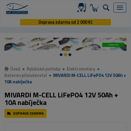
Menu
Doprava zdarma od 2 000 Kč
Úvod
Rybářské potřeby
Elektromotory
Baterie+příslušenství
MIVARDI M-CELL LiFePO4 12V 50Ah +
10A nabíječka
MIVARDI M-CELL LiFePO4 12V 50Ah +
10A nabíječka
DOPRAVA ZDARMA