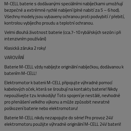
M-CELL baterie s dodávanými speciálními nabíječkami umožňují
bezpečné a extrémně rychlé nabíjení (plné nabití za 5 – 6 hod).
Všechny modely jsou vybaveny ochranou proti podvybití / přebití,
kontrolou vybíjecího proudu a teplotní ochranou.
Velmi dlouhá životnost baterie (cca.7-10 rybářských sezón i při
intenzivním používání)
Klasická záruka 2 roky!
VAROVÁNÍ
Baterie M-CELL vždy nabíjejte originální nabíječkou, dodávanou k
bateriím M-CELL!
Elektromotor k baterii M-CELL připojujte výhradně pomocí
kabelových oček, která se šroubují na kontakty baterie! Nikdy
nepoužívejte tzv. krokodýly! Toto spojení je nestálé, nevhodné
pro přenášení velkého výkonu a může způsobit nevratné
poškození baterie nebo elektromotoru!
Baterie M-CELL nikdy nezapojujte do série! Pro provoz 24V
elektromotoru použijte výhradně originální M-CELL 24V baterii!