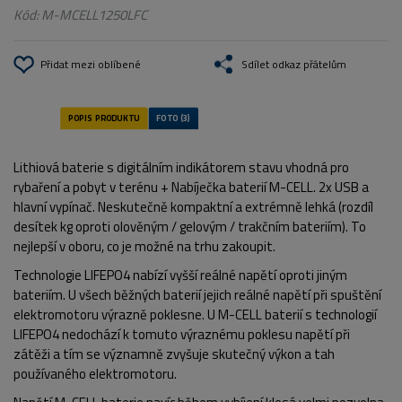
Kód:
M-MCELL1250LFC
Přidat mezi oblíbené
Sdílet odkaz přátelům
Lithiová baterie s digitálním indikátorem stavu vhodná pro
rybaření a pobyt v terénu + Nabíječka baterií M-CELL. 2x USB a
hlavní vypínač. Neskutečně kompaktní a extrémně lehká (rozdíl
desítek kg oproti olověným / gelovým / trakčním bateriím). To
nejlepší v oboru, co je možné na trhu zakoupit.
Technologie LIFEPO4 nabízí vyšší reálné napětí oproti jiným
bateriím. U všech běžných baterií jejich reálné napětí při spuštění
elektromotoru výrazně poklesne. U M-CELL baterií s technologií
LIFEPO4 nedochází k tomuto výraznému poklesu napětí při
zátěži a tím se významně zvyšuje skutečný výkon a tah
používaného elektromotoru.