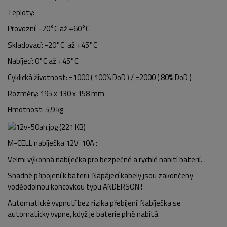
Teploty:
Provozní: -20°C až +60°C
Skladovací: -20°C až +45°C
Nabíjecí: 0°C až +45°C
Cyklická životnost: =1000 ( 100% DoD ) / =2000 ( 80% DoD )
Rozměry: 195 x 130 x 158 mm
Hmotnost: 5,9 kg
M-CELL nabíječka 12V 10A :
Velmi výkonná nabíječka pro bezpečné a rychlé nabití baterií.
Snadné připojení k baterii. Napájecí kabely jsou zakončeny
voděodolnou koncovkou typu ANDERSON !
Automatické vypnutí bez rizika přebíjení. Nabíječka se
automaticky vypne, když je baterie plně nabitá.