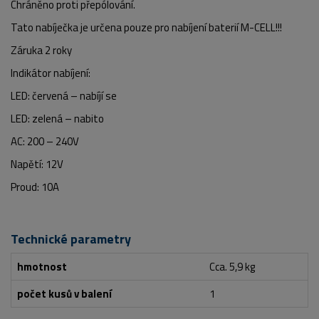
Chráněno proti přepólování.
Tato nabíječka je určena pouze pro nabíjení baterií M-CELL!!!
Záruka 2 roky
Indikátor nabíjení:
LED: červená – nabíjí se
LED: zelená – nabito
AC: 200 – 240V
Napětí: 12V
Proud: 10A
Technické parametry
hmotnost
Cca. 5,9 kg
počet kusů v balení
1