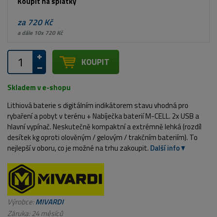
Koupit na splátky
za 720 Kč
a dále 10x 720 Kč
KOUPIT
Skladem v e-shopu
Lithiová baterie s digitálním indikátorem stavu vhodná pro
rybaření a pobyt v terénu + Nabíječka baterií M-CELL. 2x USB a
hlavní vypínač. Neskutečně kompaktní a extrémně lehká (rozdíl
desítek kg oproti olověným / gelovým / trakčním bateriím). To
nejlepší v oboru, co je možné na trhu zakoupit.
Další info
Výrobce:
MIVARDI
Záruka: 24 měsíců