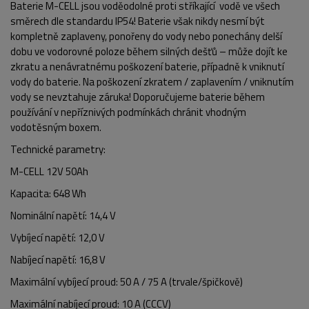
Baterie M-CELL jsou voděodolné proti stříkající vodě ve všech
směrech dle standardu IP54! Baterie však nikdy nesmí být
kompletně zaplaveny, ponořeny do vody nebo ponechány delší
dobu ve vodorovné poloze během silných dešťů – může dojít ke
zkratu a nenávratnému poškození baterie, případně k vniknutí
vody do baterie. Na poškození zkratem / zaplavením / vniknutím
vody se nevztahuje záruka! Doporučujeme baterie během
používání v nepříznivých podmínkách chránit vhodným
vodotěsným boxem.
Technické parametry:
M-CELL 12V 50Ah
Kapacita: 648 Wh
Nominální napětí: 14,4 V
Vybíjecí napětí: 12,0 V
Nabíjecí napětí: 16,8 V
Maximální vybíjecí proud: 50 A / 75 A (trvale/špičkově)
Maximální nabíjecí proud: 10 A (CCCV)