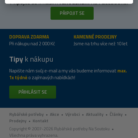
Připojte se k našim
fanouškům
na Facebooku!
PŘIPOJIT SE
DOPRAVA ZDARMA
KAMENNÉ PRODEJNY
Při nákupu nad 2 000 Kč
Jsme na trhu více než 10 let
Tipy
k nákupu
Napište nám svůj e-mail a my vás budeme informovat
max.
1x týdně
o zajímavých nabídkách!
PŘIHLÁSIT SE
Rybářské potřeby
•
Akce
•
Výrobci
•
Aktuality
•
Články
•
Prodejny
•
Kontakt
Copyright © 2007-2026 Rybářské potřeby Na Soutoku •
Všechna práva vyhrazena.