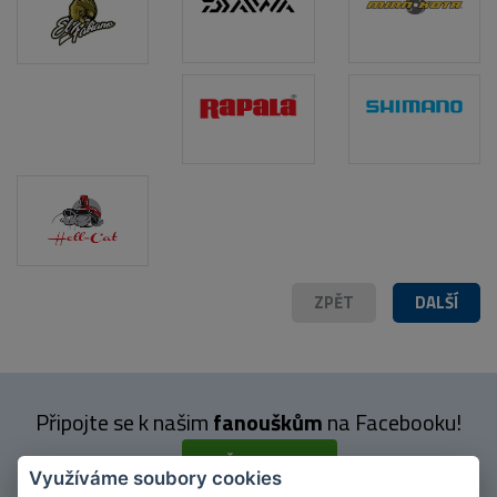
ZPĚT
DALŠÍ
Připojte se k našim
fanouškům
na Facebooku!
PŘIPOJIT SE
Využíváme soubory cookies