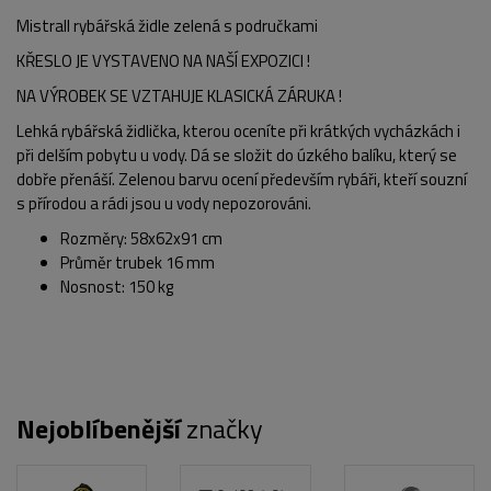
Mistrall rybářská židle zelená s područkami
KŘESLO JE VYSTAVENO NA NAŠÍ EXPOZICI !
NA VÝROBEK SE VZTAHUJE KLASICKÁ ZÁRUKA !
Lehká rybářská židlička, kterou oceníte při krátkých vycházkách i
při delším pobytu u vody. Dá se složit do úzkého balíku, který se
dobře přenáší. Zelenou barvu ocení především rybáři, kteří souzní
s přírodou a rádi jsou u vody nepozorováni.
Rozměry: 58x62x91 cm
Průměr trubek 16 mm
Nosnost: 150 kg
Nejoblíbenější
značky
POPIS PRODUKTU
FOTO (2)