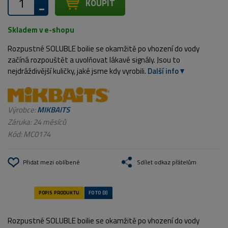
KOUPIT
Skladem v e-shopu
Rozpustné SOLUBLE boilie se okamžitě po vhození do vody
začíná rozpouštět a uvolňovat lákavé signály. Jsou to
nejdráždivější kuličky, jaké jsme kdy vyrobili.
Další info
Výrobce:
MIKBAITS
Záruka: 24 měsíců
Kód:
MC0174
Přidat mezi oblíbené
Sdílet odkaz přátelům
Rozpustné SOLUBLE boilie se okamžitě po vhození do vody