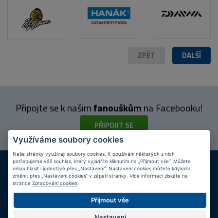
ZPĚT
DALŠÍ
Připojte se k našim
fanouškům
na Facebooku!
PŘIPOJIT SE
Využíváme soubory cookies
Naše stránky využívají soubory cookies. K používání některých z nich
DOPRAVA ZDARMA
KAMENNÉ PRODEJNY
potřebujeme váš souhlas, který vyjádříte kliknutím na „Přijmout vše“. Můžete
odsouhlasit i jednotlivě přes „Nastavení“. Nastavení cookies můžete kdykoliv
Při nákupu nad 2 000 Kč
Jsme na trhu více než 10 let
změnit přes „Nastavení cookies“ v zápatí stránky. Více informací získáte na
stránce
Zpracování cookies
.
Tipy
k nákupu
Přijmout vše
Napište nám svůj e-mail a my vás budeme informovat
max.
Nastavení