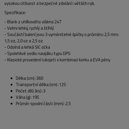
vysokou citlivost a bezpečné zdolání i větších ryb.
Specifikace:
- Blank z uhlíkového vlákna 24T
- Velmi lehký, rychlý a štíhlý
- Součástí balení jsou 3 vyměnitelné špičky o průměru 2,5 mm:
1,5 oz, 2,0 oz a 2,5 oz
- Odolná a lehká SIC očka
- Spolehlivé sedlo navijáku typu DPS
- Klasické provedení rukojeti v kombinaci korku a EVA pěny
Délka (cm) :360
Transportní délka (cm) :125
Počet dílů (ks) :3
POPIS PRODUKTU
FOTO (4)
Váha (g) :195
Průměr spodní části (mm) :2,5