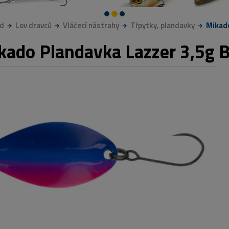
d
Lov dravců
Vláčecí nástrahy
Třpytky, plandavky
Mikado
kado Plandavka Lazzer 3,5g B