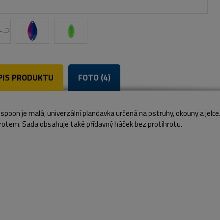
PIS PRODUKTU
FOTO (4)
spoon je malá, univerzální plandavka určená na pstruhy, okouny a jel
rotem. Sada obsahuje také přídavný háček bez protihrotu.