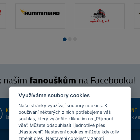
 k našim
fanouškům
na Facebooku!
Využíváme soubory cookies
Naše stránky využívají soubory cookies. K
KAMENNÉ PRODEJNY
ŠIROKÝ SORTIMENT
používání některých z nich potřebujeme váš
Jsme na trhu více než 10 let
Přes 20 tis. položek v 
souhlas, který vyjádříte kliknutím na „Přijmout
shopu
vše“. Můžete odsouhlasit i jednotlivě přes
„Nastavení“. Nastavení cookies můžete kdykoliv
změnit přes „Nastavení cookies“ v zápatí