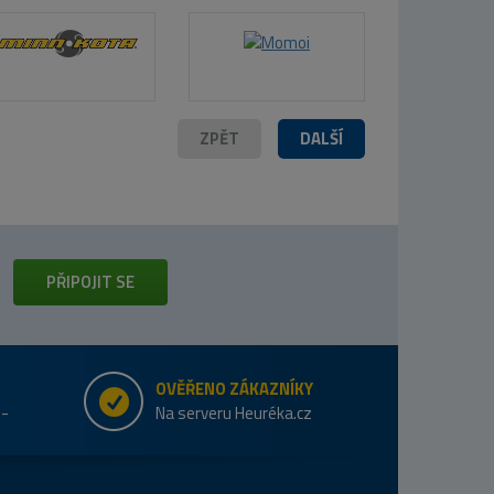
ZPĚT
DALŠÍ
PŘIPOJIT SE
OVĚŘENO ZÁKAZNÍKY
e-
Na serveru Heuréka.cz