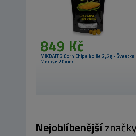
16 000 Kč
Westin prut W3
3rd Ultrastick
2,13m 7-28g
2 930 Kč
Nejoblíbenější
značk