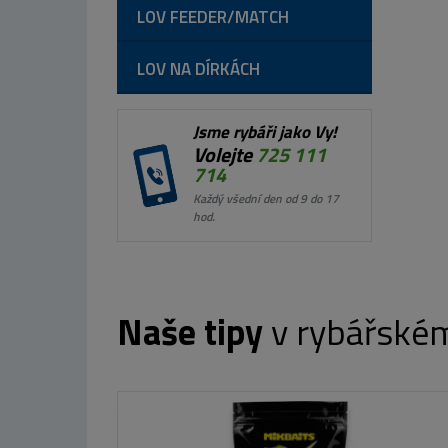
LOV FEEDER/MATCH
LOV NA DÍRKÁCH
Jsme rybáři jako Vy!
Volejte
725 111
714
Každý všední den od 9 do 17
hod.
Naše tipy
v rybářské
Westi
Westin Bellyboat
W6