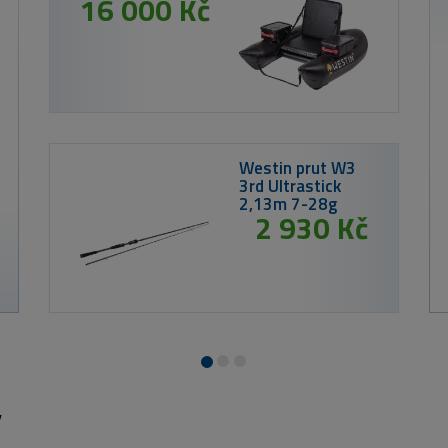
216 Kč
54 Kč
Westin Gumová n
15g Super Orange
y