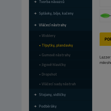
Tvorba návazců
Splávky, bóje, kačeny
Vláčecí nástrahy
Woblery
PO
Třpytky, plandavky
Gumové nástrahy
Lazzer 
mikroh
Jigové hlavičky
Dropshot
Vláčecí sady nástrah
Stojany, vidličky
Podběráky