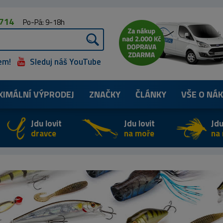
 714
Po-Pá: 9-18h
em!
Sleduj náš YouTube
XIMÁLNÍ
VÝPRODEJ
ZNAČKY
ČLÁNKY
VŠE O NÁ
Jdu lovit
Jdu lovit
Jdu
dravce
na moře
na