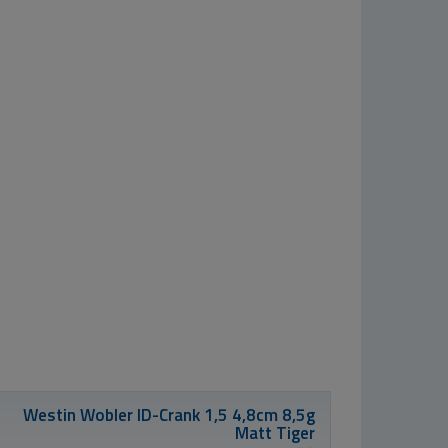
Delphin Prut
INKED Carp