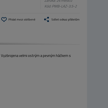
Záruka: 24 měsíců
Kód:
PMB-LAZ-3.5-2
Přidat mezi oblíbené
Sdílet odkaz přátelům
ce. Vyzbrojena velmi ostrým a pevným háčkem s