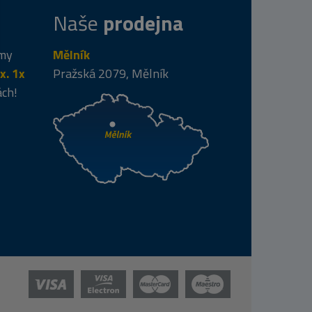
Naše
prodejna
 my
Mělník
x. 1x
Pražská 2079, Mělník
ách!