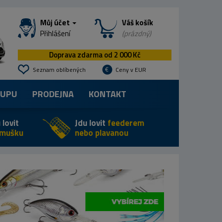
Můj účet
Váš košík
Přihlášení
(prázdný)
Doprava zdarma od 2 000 Kč
Seznam oblíbených
Ceny v EUR
KUPU
PRODEJNA
KONTAKT
 lovit
Jdu lovit
feederem
 mušku
nebo plavanou