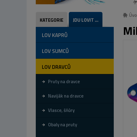
Úvo
KATEGORIE
JDU LOVIT ...
Mi
LOV KAPRŮ
LOV SUMCŮ
LOV DRAVCŮ
Pruty na dravce
Naviják na dravce
Vlasce, šňůry
Obaly na pruty