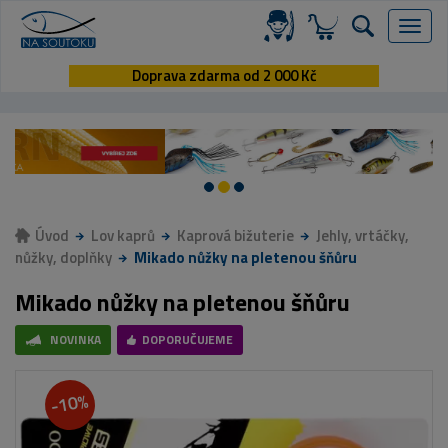
Menu
Doprava zdarma od 2 000 Kč
Úvod
Lov kaprů
Kaprová bižuterie
Jehly, vrtáčky,
nůžky, doplňky
Mikado nůžky na pletenou šňůru
Mikado nůžky na pletenou šňůru
NOVINKA
DOPORUČUJEME
-10%