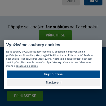
ZPĚT
DALŠÍ
Připojte se k našim
fanouškům
na Facebooku!
PŘIPOJIT SE
Využíváme soubory cookies
Naše stránky využívají soubory cookies. K používání některých z nich
DOPRAVA ZDARMA
KAMENNÉ PRODEJNY
potřebujeme váš souhlas, který vyjádříte kliknutím na „Přijmout vše“. Můžete
Při nákupu nad 2 000 Kč
Jsme na trhu více než 10 let
odsouhlasit i jednotlivě přes „Nastavení“. Nastavení cookies můžete kdykoliv
změnit přes „Nastavení cookies“ v zápatí stránky. Více informací získáte na
stránce
Zpracování cookies
.
Tipy
k nákupu
Přijmout vše
Napište nám svůj e-mail a my vás budeme informovat
max.
Nastavení
1x týdně
o zajímavých nabídkách!
PŘIHLÁSIT SE