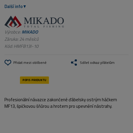
Další info
Výrobce:
MIKADO
Záruka: 24 měsíců
Kód:
HMFB13I-10
Přidat mezi oblíbené
Sdílet odkaz přátelům
Profesionální návazce zakončené ďábelsky ostrým háčkem
MF13, špičkovou šňůrou a hrotem pro upevnění nástrahy.