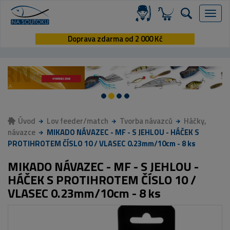
Menu
Doprava zdarma od 2 000 Kč
Úvod
Lov feeder/match
Tvorba návazců
Háčky,
návazce
MIKADO NÁVAZEC - MF - S JEHLOU - HÁČEK S
PROTIHROTEM ČÍSLO 10 / VLASEC 0.23mm/10cm - 8 ks
MIKADO NÁVAZEC - MF - S JEHLOU -
HÁČEK S PROTIHROTEM ČÍSLO 10 /
VLASEC 0.23mm/10cm - 8 ks