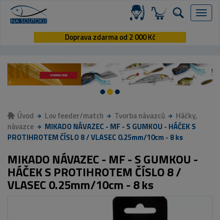
Menu
Doprava zdarma od 2 000 Kč
Úvod
Lov feeder/match
Tvorba návazců
Háčky,
návazce
MIKADO NÁVAZEC - MF - S GUMKOU - HÁČEK S
PROTIHROTEM ČÍSLO 8 / VLASEC 0.25mm/10cm - 8 ks
MIKADO NÁVAZEC - MF - S GUMKOU -
HÁČEK S PROTIHROTEM ČÍSLO 8 /
VLASEC 0.25mm/10cm - 8 ks