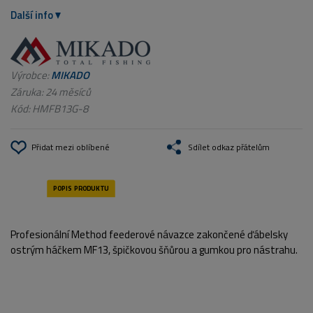
Další info
Výrobce:
MIKADO
Záruka: 24 měsíců
Kód:
HMFB13G-8
Přidat mezi oblíbené
Sdílet odkaz přátelům
Profesionální Method feederové návazce zakončené ďábelsky
ostrým háčkem MF13, špičkovou šňůrou a gumkou pro nástrahu.