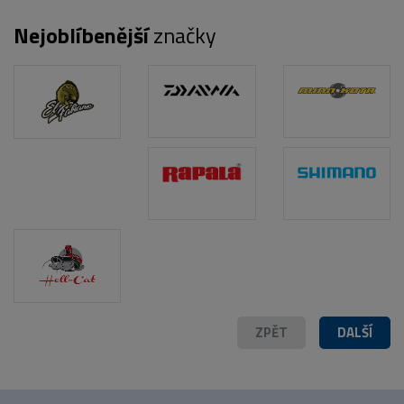
Nejoblíbenější
značky
POPIS PRODUKTU
ZPĚT
DALŠÍ