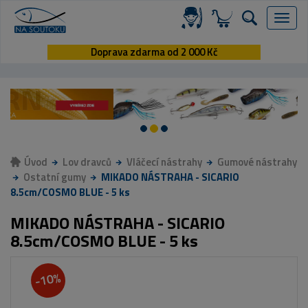
Menu
Doprava zdarma od 2 000 Kč
Úvod
Lov dravců
Vláčecí nástrahy
Gumové nástrahy
Ostatní gumy
MIKADO NÁSTRAHA - SICARIO
8.5cm/COSMO BLUE - 5 ks
MIKADO NÁSTRAHA - SICARIO
8.5cm/COSMO BLUE - 5 ks
-10%