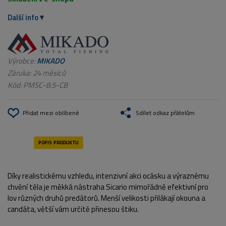
Další info
Výrobce:
MIKADO
Záruka: 24 měsíců
Kód:
PMSC-8.5-CB
Přidat mezi oblíbené
Sdílet odkaz přátelům
Díky realistickému vzhledu, intenzivní akci ocásku a výraznému
chvění těla je měkká nástraha Sicario mimořádně efektivní pro
lov různých druhů predátorů. Menší velikosti přilákají okouna a
candáta, větší vám určitě přinesou štiku.