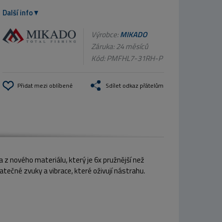
Další info
Výrobce:
MIKADO
Záruka: 24 měsíců
Kód:
PMFHL7-31RH-P
Přidat mezi oblíbené
Sdílet odkaz přátelům
z nového materiálu, který je 6x pružnější než
atečné zvuky a vibrace, které oživují nástrahu.