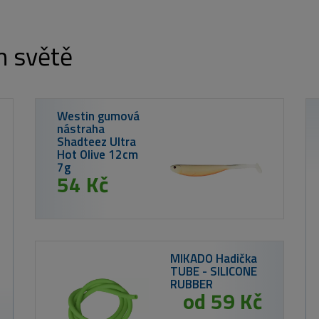
m světě
Nikl Boilies v 
Calanus & Kril
250ml
od 199 
0 Kč
TS Corn Chips boilie 300g - Švestka
e 24mm