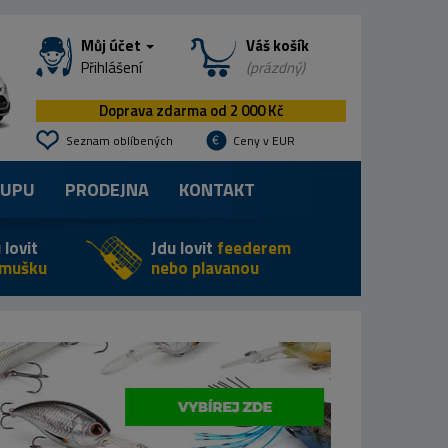
Můj účet
Váš košík
Přihlášení
(prázdný)
Doprava zdarma od 2 000 Kč
Seznam oblíbených
Ceny v EUR
KUPU
PRODEJNA
KONTAKT
 lovit
Jdu lovit
feederem
 mušku
nebo plavanou