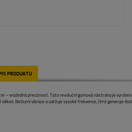
PIS PRODUKTU
er – vražedná preciznost. Tato revoluční gumová nástraha je vyrobena 
í silikon. Netlumí vibrace a udržuje vysoké frekvence, čímž generuje dod