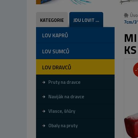
Úvo
KATEGORIE
JDU LOVIT ...
7cm/31
MI
LOV KAPRŮ
KS
LOV SUMCŮ
LOV DRAVCŮ
-
Pruty na dravce
Naviják na dravce
Vlasce, šňůry
Obaly na pruty