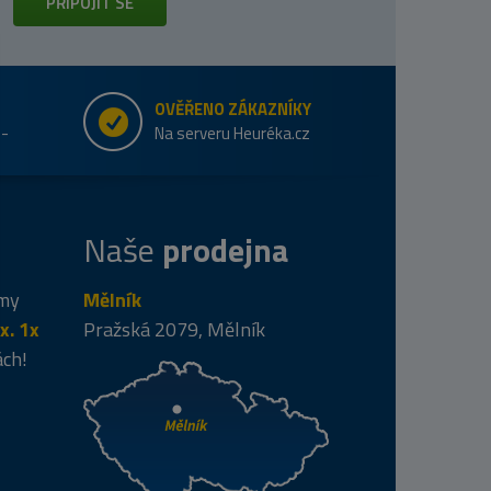
PŘIPOJIT SE
OVĚŘENO ZÁKAZNÍKY
e-
Na serveru Heuréka.cz
Naše
prodejna
 my
Mělník
x. 1x
Pražská 2079, Mělník
ách!