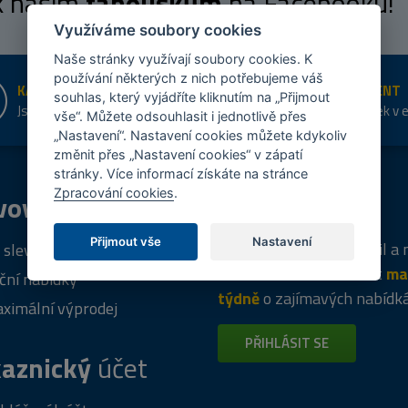
 k našim
fanouškům
na Facebooku!
Využíváme soubory cookies
Naše stránky využívají soubory cookies. K
používání některých z nich potřebujeme váš
KAMENNÉ PRODEJNY
ŠIROKÝ SORTIMENT
souhlas, který vyjádříte kliknutím na „Přijmout
Jsme na trhu více než 10 let
Přes 20 tis. položek v 
vše“. Můžete odsouhlasit i jednotlivě přes
shopu
„Nastavení“. Nastavení cookies můžete kdykoliv
změnit přes „Nastavení cookies“ v zápatí
stránky. Více informací získáte na stránce
Zpracování cookies
.
vový
program
Tipy
k nákupu
Přijmout vše
Nastavení
Napište nám svůj e-mail a
 sleva za registraci
vás budeme informovat
ma
ční nabídky
týdně
o zajímavých nabídk
ximální výprodej
PŘIHLÁSIT SE
aznický
účet