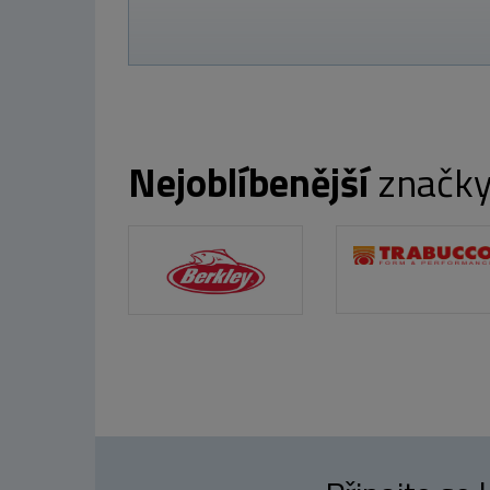
Nejoblíbenější
značk