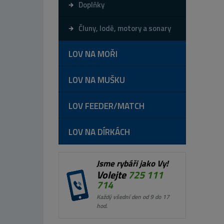
Doplňky
Čluny, lodě, motory a sonary
LOV NA MOŘI
LOV NA MUŠKU
LOV FEEDER/MATCH
LOV NA DÍRKÁCH
Jsme rybáři jako Vy!
Volejte
725 111
714
Každý všední den od 9 do 17
hod.