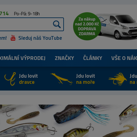
 714
Po-Pá: 9-18h
em!
Sleduj náš YouTube
XIMÁLNÍ
VÝPRODEJ
ZNAČKY
ČLÁNKY
VŠE O NÁ
Jdu lovit
Jdu lovit
Jdu
dravce
na moře
na