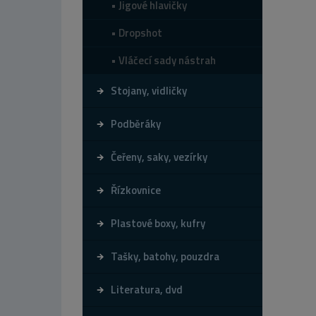
Jigové hlavičky
Dropshot
Vláčecí sady nástrah
Stojany, vidličky
Podběráky
Čeřeny, saky, vezírky
Řízkovnice
Plastové boxy, kufry
Tašky, batohy, pouzdra
Literatura, dvd