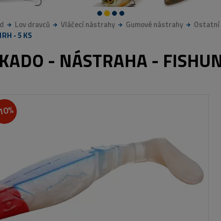
d
Lov dravců
Vláčecí nástrahy
Gumové nástrahy
Ostatní
RH - 5 KS
KADO - NÁSTRAHA - FISHUN
10%