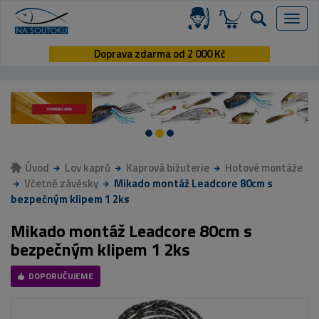
Menu
Doprava zdarma od 2 000 Kč
Úvod
Lov kaprů
Kaprová bižuterie
Hotové montáže
Včetně závěsky
Mikado montáž Leadcore 80cm s
bezpečným klipem 1 2ks
Mikado montáž Leadcore 80cm s
bezpečným klipem 1 2ks
DOPORUČUJEME