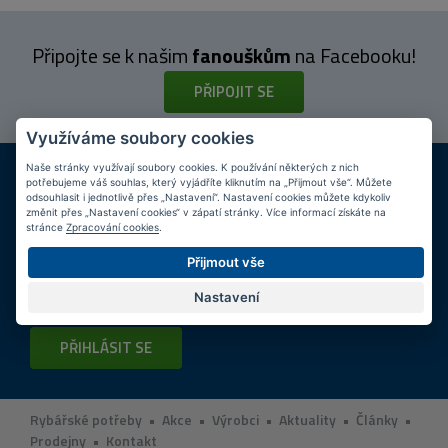
Připojte se k našim
fanouškům
na Facebooku!
PŘIPOJIT SE
Využíváme soubory cookies
DOPRAVA ZDARMA
KAMENNÉ PRODEJNY
Naše stránky využívají soubory cookies. K používání některých z nich
potřebujeme váš souhlas, který vyjádříte kliknutím na „Přijmout vše“. Můžete
Při nákupu nad 2 000 Kč
Jsme na trhu více než 10 let
odsouhlasit i jednotlivě přes „Nastavení“. Nastavení cookies můžete kdykoliv
změnit přes „Nastavení cookies“ v zápatí stránky. Více informací získáte na
stránce
Zpracování cookies
.
Tipy
k nákupu
Přijmout vše
Napište nám svůj e-mail a my vás budeme informovat
max.
Nastavení
1x týdně
o zajímavých nabídkách!
PŘIHLÁSIT SE
Rybářské potřeby
•
Akce
•
Výrobci
•
Aktuality
•
Články
•
Prodejny
•
Kontakt