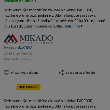
Skladem v e-shopu
Série koncových montáží na základě olověnky LEADCORE,
navržené pro nejtěžší podmínky. Odolné koncové sestavy a
návazce jsou klíčem při zdolávání velkých ryb. Délka 80 cm, balené
po 2 kusech, v zeleno-černé kamufláži.
Další info
Výrobce:
MIKADO
Záruka: 24 měsíců
Kód:
AMC-ZK-003
Přidat mezi oblíbené
Sdílet odkaz přátelům
Série koncových montáží na základě olověnky LEADCORE,
navržené pro nejtěžší podmínky. Odolné koncové sestavy a