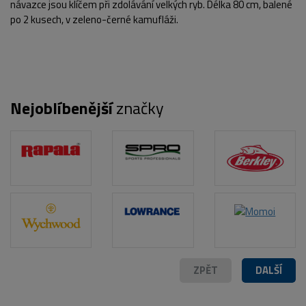
návazce jsou klíčem při zdolávání velkých ryb. Délka 80 cm, balené
po 2 kusech, v zeleno-černé kamufláži.
Nejoblíbenější
značky
POPIS PRODUKTU
ZPĚT
DALŠÍ