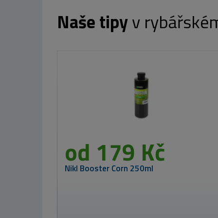
Naše tipy
v rybářské
Nikl LUM-X R
Liquid Glow
Calanus & Kril
115ml
od 399 
 179 Kč
ooster Corn 250ml