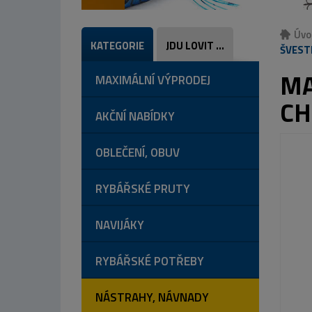
Úvo
KATEGORIE
JDU LOVIT ...
ŠVEST
MA
MAXIMÁLNÍ VÝPRODEJ
CH
AKČNÍ NABÍDKY
OBLEČENÍ, OBUV
RYBÁŘSKÉ PRUTY
NAVIJÁKY
RYBÁŘSKÉ POTŘEBY
NÁSTRAHY, NÁVNADY