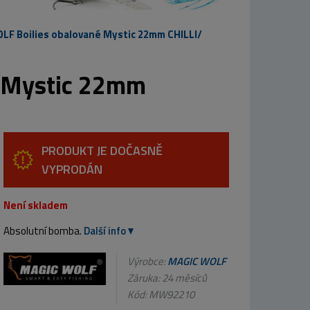
LF Boilies obalované Mystic 22mm CHILLI/
 Mystic 22mm
PRODUKT JE DOČASNĚ
VYPRODÁN
Není skladem
Absolutní bomba.
Další info
Výrobce:
MAGIC WOLF
Záruka: 24 měsíců
Kód:
MW92210