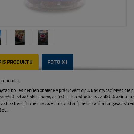
PIS PRODUKTU
FOTO (4)
tní bomba.
ytací boilies není jen obalené v práškovém dipu. Náš chytací Mystic je 
amžitě vytváří oblak barvy a vůně…. Uvolněné kousky pláště vzlínají a pl
zatraktivňují lovné místo. Po rozpuštění pláště začíná fungovat střed,
šet….