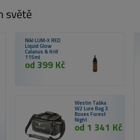
m světě
Giants fishing P
ED
l
Kč
Westin Taška
W2 Lure Bag 3
Boxes Forest
Night
od 1 341 Kč