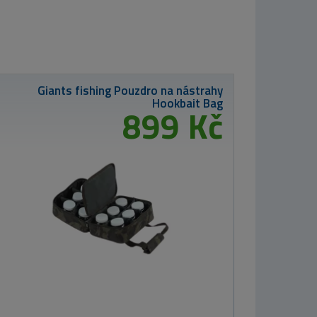
ouzdro na nástrahy
Hookbait Bag
899 Kč
od 259 Kč
Nikl Ready PVA Stick Calanus & Kri