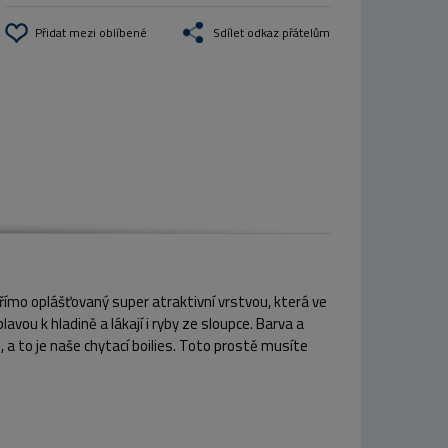
Přidat mezi oblíbené
Sdílet odkaz přátelům
přímo oplášťovaný super atraktivní vrstvou, která ve
avou k hladině a lákají i ryby ze sloupce. Barva a
 a to je naše chytací boilies. Toto prostě musíte