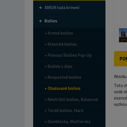
AMUR řada krmení
Boilies
Krmné boilies
Klasické boilies
Plovoucí Boilies Pop-Up
PO
Boilies v dipu
Absolu
Rozpustné boilies
Toto ch
Obalované boilies
vodě ok
esence 
Neutrální boilies, Balanced
vyzkou
Tvrdé boilies, Hard
Dumblesky, Waftersky