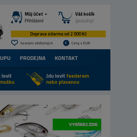
Můj účet
Váš košík
Přihlášení
(prázdný)
Doprava zdarma od 2 000 Kč
Seznam oblíbených
Ceny v EUR
KUPU
PRODEJNA
KONTAKT
 lovit
Jdu lovit
feederem
 mušku
nebo plavanou