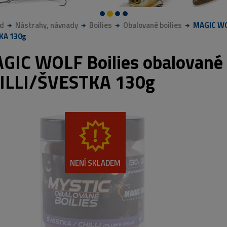
d
Nástrahy, návnady
Boilies
Obalované boilies
MAGIC WO
KA 130g
GIC WOLF Boilies obalované
ILLI/ŠVESTKA 130g
NENÍ SKLADEM