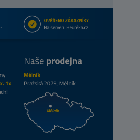
OVĚŘENO ZÁKAZNÍKY
e-
Na serveru Heuréka.cz
Naše
prodejna
 my
Mělník
x. 1x
Pražská 2079, Mělník
ách!