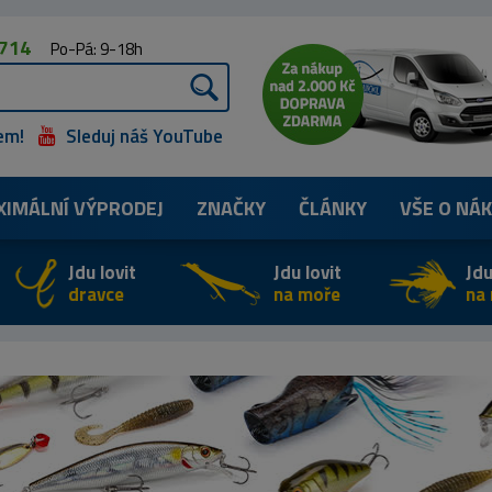
 714
Po-Pá: 9-18h
em!
Sleduj náš YouTube
XIMÁLNÍ
VÝPRODEJ
ZNAČKY
ČLÁNKY
VŠE O NÁ
Jdu lovit
Jdu lovit
Jdu
dravce
na moře
na