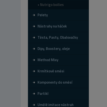
Nutrigo boilies
Pelety
Nástrahy na háček
Těsta, Pasty, Obalovačky
Dipy, Boostery, oleje
Method Mixy
Krmítkové směsi
Komponenty do směsí
Partikl
Umělé imitace nástrah