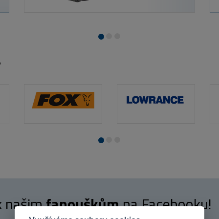
y
 k našim
fanouškům
na Facebooku!