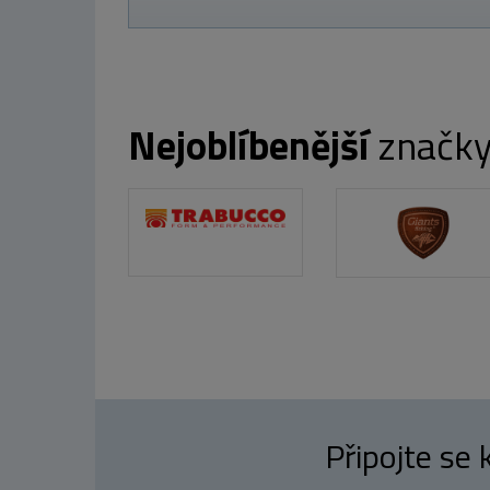
Nejoblíbenější
značk
Připojte se