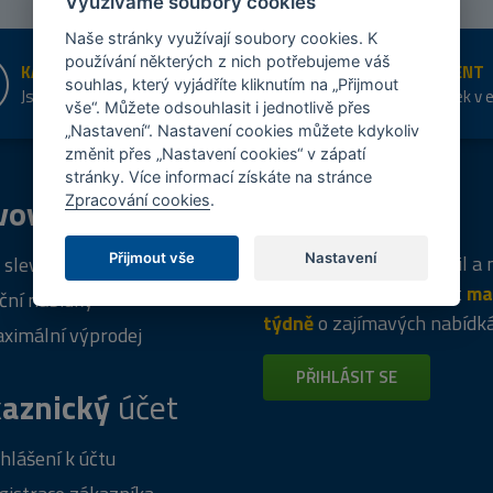
Využíváme soubory cookies
Naše stránky využívají soubory cookies. K
používání některých z nich potřebujeme váš
KAMENNÉ PRODEJNY
ŠIROKÝ SORTIMENT
souhlas, který vyjádříte kliknutím na „Přijmout
Jsme na trhu více než 10 let
Přes 20 tis. položek v 
vše“. Můžete odsouhlasit i jednotlivě přes
shopu
„Nastavení“. Nastavení cookies můžete kdykoliv
změnit přes „Nastavení cookies“ v zápatí
stránky. Více informací získáte na stránce
vový
program
Tipy
k nákupu
Zpracování cookies
.
Napište nám svůj e-mail a
Přijmout vše
Nastavení
 sleva za registraci
vás budeme informovat
ma
ční nabídky
týdně
o zajímavých nabídk
ximální výprodej
PŘIHLÁSIT SE
aznický
účet
ihlášení k účtu