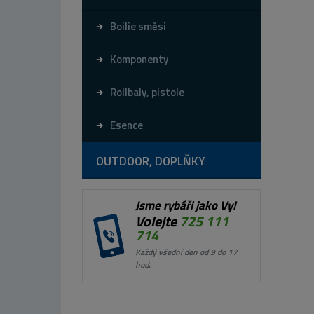
Boilie směsi
Komponenty
Rollbaly, pistole
Esence
OUTDOOR, DOPLŇKY
Jsme rybáři jako Vy!
Volejte
725 111
714
Každý všední den od 9 do 17
hod.