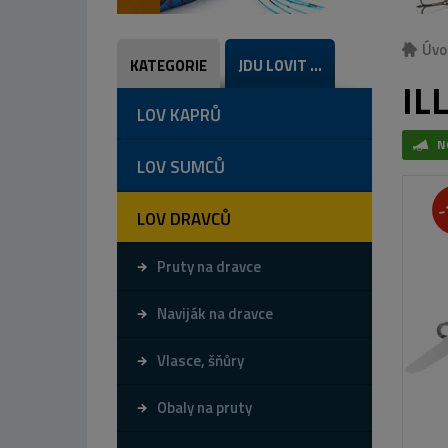
Úvo
KATEGORIE
JDU LOVIT ...
IL
LOV KAPRŮ
N
LOV SUMCŮ
-
LOV DRAVCŮ
Pruty na dravce
Naviják na dravce
Vlasce, šňůry
Obaly na pruty