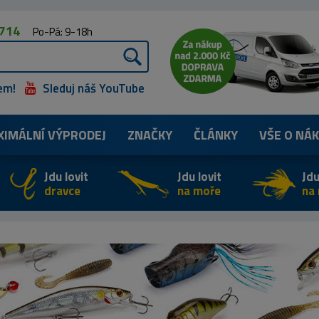
 714
Po-Pá: 9-18h
em!
Sleduj náš YouTube
XIMÁLNÍ
VÝPRODEJ
ZNAČKY
ČLÁNKY
VŠE O NÁ
Jdu lovit
Jdu lovit
Jdu
dravce
na moře
na