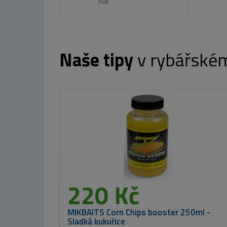
hod.
Naše tipy
v rybářské
Nikl Criticals boilie Calanus & Krill 250ml
od 259 Kč