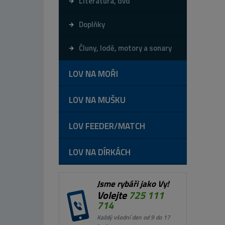
Literatura, dvd
Doplňky
Čluny, lodě, motory a sonary
LOV NA MOŘI
LOV NA MUŠKU
LOV FEEDER/MATCH
LOV NA DÍRKÁCH
Jsme rybáři jako Vy!
Volejte
725 111
714
Každý všední den od 9 do 17