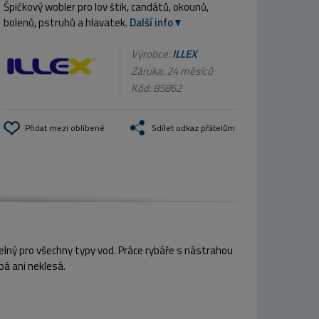
Špičkový wobler pro lov štik, candátů, okounů,
bolenů, pstruhů a hlavatek.
Další info
Výrobce:
ILLEX
Záruka: 24 měsíců
Kód:
85862
Přidat mezi oblíbené
Sdílet odkaz přátelům
elný pro všechny typy vod. Práce rybáře s nástrahou
á ani neklesá.