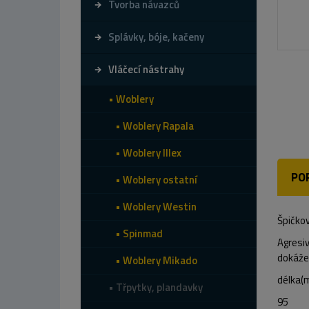
Tvorba návazců
Splávky, bóje, kačeny
Vláčecí nástrahy
Woblery
Woblery Rapala
Woblery Illex
PO
Woblery ostatní
Woblery Westin
Špičkov
Spinmad
Agresiv
dokáže
Woblery Mikado
délka(
Třpytky, plandavky
95