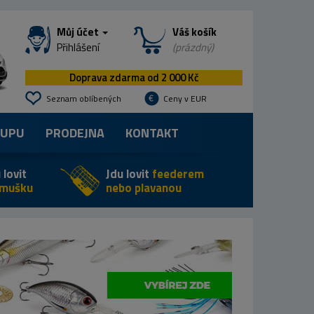
Můj účet
Váš košík
Přihlášení
(prázdný)
Doprava zdarma od 2 000 Kč
Seznam oblíbených
Ceny v EUR
KUPU
PRODEJNA
KONTAKT
 lovit
Jdu lovit
feederem
 mušku
nebo plavanou