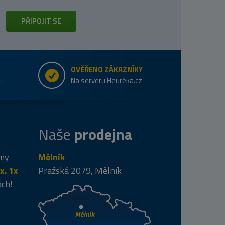
PŘIPOJIT SE
OVĚŘENO ZÁKAZNÍKY
e-
Na serveru Heuréka.cz
Naše
prodejna
 my
Mělník
x. 1x
Pražská 2079, Mělník
ách!