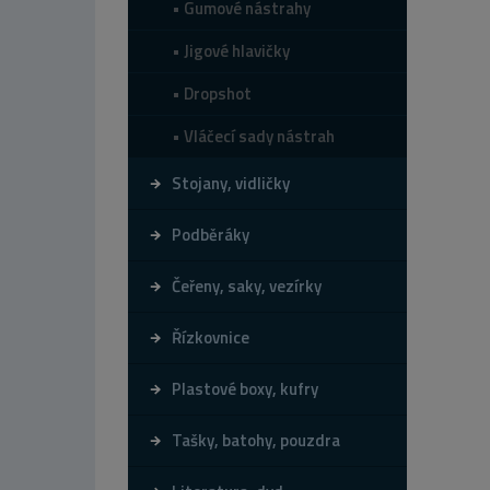
Gumové nástrahy
Jigové hlavičky
Dropshot
Vláčecí sady nástrah
Stojany, vidličky
Podběráky
Čeřeny, saky, vezírky
Řízkovnice
Plastové boxy, kufry
Tašky, batohy, pouzdra