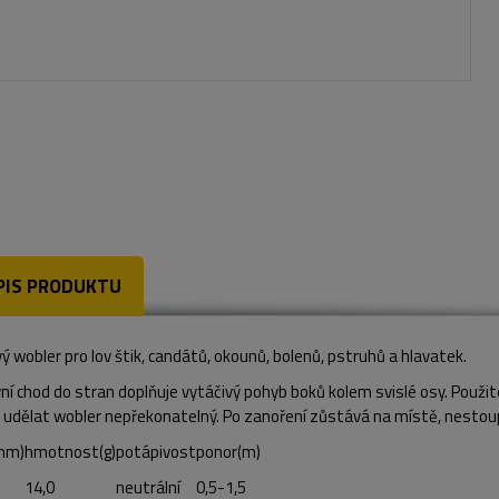
PIS PRODUKTU
ý wobler pro lov štik, candátů, okounů, bolenů, pstruhů a hlavatek.
ní chod do stran doplňuje vytáčivý pohyb boků kolem svislé osy. Použit
 udělat wobler nepřekonatelný. Po zanoření zůstává na místě, nestoup
mm)
hmotnost(g)
potápivost
ponor(m)
14,0
neutrální
0,5-1,5