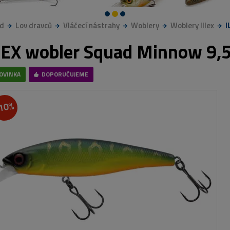
d
Lov dravců
Vláčecí nástrahy
Woblery
Woblery Illex
I
LEX wobler Squad Minnow 9,5
OVINKA
DOPORUČUJEME
10%