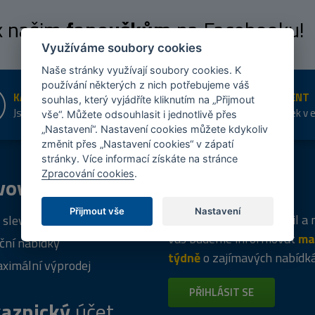
 k našim
fanouškům
na Facebooku!
Využíváme soubory cookies
Naše stránky využívají soubory cookies. K
používání některých z nich potřebujeme váš
KAMENNÉ PRODEJNY
ŠIROKÝ SORTIMENT
souhlas, který vyjádříte kliknutím na „Přijmout
Jsme na trhu více než 10 let
Přes 20 tis. položek v 
vše“. Můžete odsouhlasit i jednotlivě přes
shopu
„Nastavení“. Nastavení cookies můžete kdykoliv
změnit přes „Nastavení cookies“ v zápatí
stránky. Více informací získáte na stránce
Zpracování cookies
.
vový
program
Tipy
k nákupu
Přijmout vše
Nastavení
Napište nám svůj e-mail a
 sleva za registraci
vás budeme informovat
ma
ční nabídky
týdně
o zajímavých nabídk
ximální výprodej
PŘIHLÁSIT SE
aznický
účet