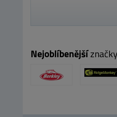
Nejoblíbenější
značk