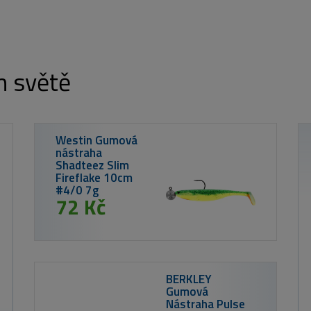
m světě
TB Bai
Liquid 
ml
249
150 Kč
MIKBAITS Corn Chips boilie 300g - Tygří
ořech 24mm