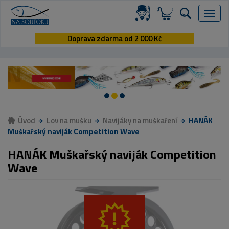
Menu
Doprava zdarma od 2 000 Kč
Úvod
Lov na mušku
Navijáky na muškaření
HANÁK
Muškařský naviják Competition Wave
HANÁK Muškařský naviják Competition
Wave