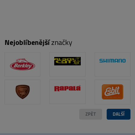
POPIS PRODUKTU
FOTO (7)
Nejoblíbenější
značky
ZPĚT
DALŠÍ