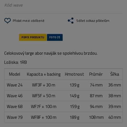
Kód:
wave
Přidat mezi oblíbené
Sdílet odkaz přátelům
Celokovový large abor naviják se spolehlivou brzdou.
Ložiska: 1RB
Model
Kapacita + backing
Hmotnost
Průměr
Šířka
Wave 24
WF3F + 30 m
139 g
74 mm
36 mm
Wave 46
WF5F + 50 m
149 g
87 mm
38 mm
Wave 68
WF7F + 100 m
159 g
94 mm
39 mm
Wave 79
WF8F + 100 m
189 g
108 mm
40 mm