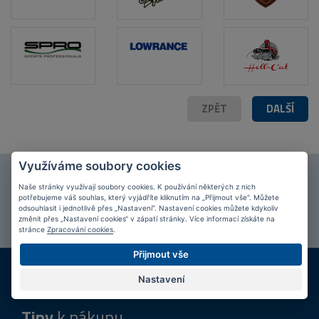
POPIS PRODUKTU
FOTO (5)
ZPĚT
DALŠÍ
Využíváme soubory cookies
Připojte se k našim
fanouškům
na Facebooku!
Naše stránky využívají soubory cookies. K používání některých z nich
potřebujeme váš souhlas, který vyjádříte kliknutím na „Přijmout vše“. Můžete
PŘIPOJIT SE
odsouhlasit i jednotlivě přes „Nastavení“. Nastavení cookies můžete kdykoliv
změnit přes „Nastavení cookies“ v zápatí stránky. Více informací získáte na
stránce
Zpracování cookies
.
Přijmout vše
DOPRAVA ZDARMA
KAMENNÉ PRODEJNY
Při nákupu nad 2 000 Kč
Jsme na trhu více než 10 let
Nastavení
Tipy
k nákupu