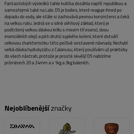
Fantastických výsledků tahle kulička dosáhla napříč republikou a
samozřejmě také na Labi. D5 je boilies, které reaguje ihned po
dopadu do vody, ale stále si zachovává pevnou konzistenci a čeká
na velkou rybu. Jedná se o silně olihňový základ, který je
podtržený velkou dávkou krillu s mixem tří esencí, dvou
esenciálních olejů a pěti druhů sypkého koření, které dotváří
celkovou charkteristiku této pečlivě sestavené návnady. Nechybí
velká dávka hydrolyzátu z Calanusu, který používám už prakticky
do všech nástrah, protože je prostě skvělý! D5 nabízíme
průměrech 20 a 24mm a v 1kg a 3kg baleních.
Nejoblíbenější
značky