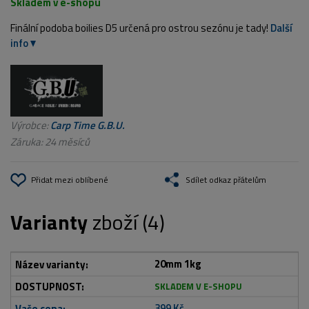
Skladem v e-shopu
Finální podoba boilies D5 určená pro ostrou sezónu je tady!
Další
info
Výrobce:
Carp Time G.B.U.
Záruka: 24 měsíců
Přidat mezi oblíbené
Sdílet odkaz přátelům
Varianty
zboží (4)
20mm 1kg
SKLADEM V E-SHOPU
399 Kč