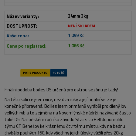
24mm 3kg
NENÍ SKLADEM
1 099 Kč
1 066 Kč
Finální podoba boilies D5 určená pro ostrou sezónu je tady!
Na této kuličce jsem více, než dva roky a její finální verze je
konečně připravená. Boilies jsem primárně vyráběl pro cílený lov
velkých ryb a to zejména na Novomlýnské nádrži, nazývané často
také D5. Na loňském ročníku závodu Stairs to Hell dopomohlo
týmu CT Benešov ke krásnému čtvrtému místu, kdy na bednu
chybělo pouhých 160, kdy všechny jejich úlovky vážili přes 20kg.