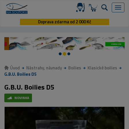
Menu
Doprava zdarma od 2 000 Kč
Úvod
Nástrahy, návnady
Boilies
Klasické boilies
G.B.U. Boilies D5
G.B.U. Boilies D5
NOVINKA