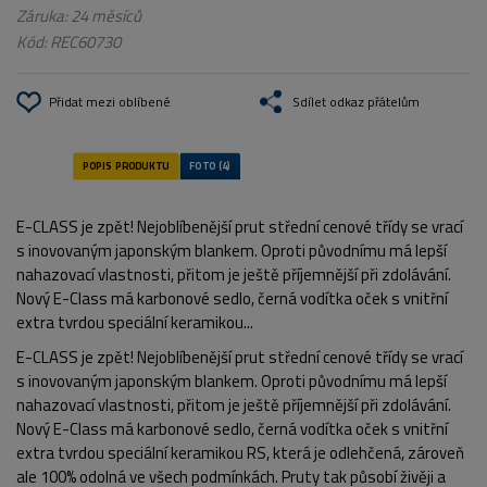
Záruka: 24 měsíců
Kód:
REC60730
Přidat mezi oblíbené
Sdílet odkaz přátelům
E-CLASS je zpět! Nejoblíbenější prut střední cenové třídy se vrací
s inovovaným japonským blankem. Oproti původnímu má lepší
nahazovací vlastnosti, přitom je ještě příjemnější při zdolávání.
Nový E-Class má karbonové sedlo, černá vodítka oček s vnitřní
extra tvrdou speciální keramikou...
E-CLASS je zpět! Nejoblíbenější prut střední cenové třídy se vrací
s inovovaným japonským blankem. Oproti původnímu má lepší
nahazovací vlastnosti, přitom je ještě příjemnější při zdolávání.
Nový E-Class má karbonové sedlo, černá vodítka oček s vnitřní
extra tvrdou speciální keramikou RS, která je odlehčená, zároveň
ale 100% odolná ve všech podmínkách. Pruty tak působí živěji a