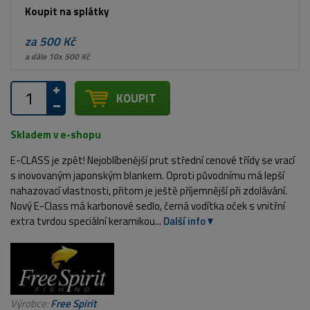
Koupit na splátky
za 500 Kč
a dále 10x 500 Kč
KOUPIT
Skladem v e-shopu
E-CLASS je zpět! Nejoblíbenější prut střední cenové třídy se vrací
s inovovaným japonským blankem. Oproti původnímu má lepší
nahazovací vlastnosti, přitom je ještě příjemnější při zdolávání.
Nový E-Class má karbonové sedlo, černá vodítka oček s vnitřní
extra tvrdou speciální keramikou...
Další info
Výrobce:
Free Spirit