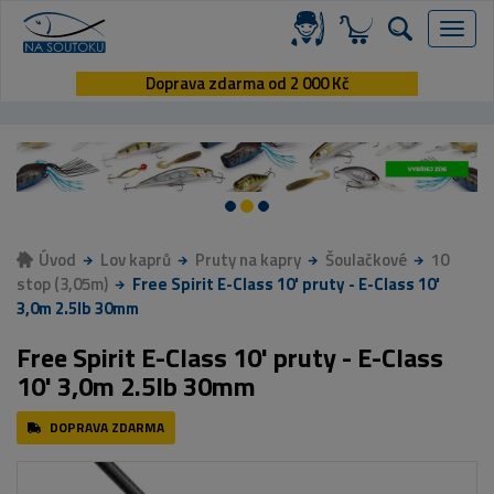
Menu
Doprava zdarma od 2 000 Kč
Úvod
Lov kaprů
Pruty na kapry
Šoulačkové
10
stop (3,05m)
Free Spirit E-Class 10' pruty - E-Class 10'
3,0m 2.5lb 30mm
Free Spirit E-Class 10' pruty - E-Class
10' 3,0m 2.5lb 30mm
DOPRAVA ZDARMA