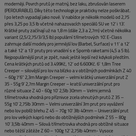
moderněji. Povrch prutů je matný, bez laku, zbrušován laserem
(PERDURABLE). Díky této technologii je prakticky nelze poškrábat.
I po letech vypadají jako nové. V nabídce je několik modelů od 2,75
přes 3,25 po 3,5 lb včetně nahazovacích speciálů SU ve 12‘ i 13‘.
Krátké pruty začínají už na 1,8 m (dále 2,3 a 2,7m) včetně několika
variant (2,5/2,75/3/3,5 lb) populární třímetrových 10‘. E-Class
zahrnuje další modely pro jemnější lov (Barbel, Surface) v 11‘ a 12‘
a také 12‘ a 13‘ pruty pro vnadění s e Spomb raketami (4,5 a 5 lb).
Nejpopulárnější prut je zpět, navíc ještě lepší než kdykoli předtím.
POPIS PRODUKTU
FOTO (4)
Cena krátkých prutů od 3.499Kč, 12‘ od 6.600Kč. 6‘ 1,8m Tree
Creeper – silovější pro lov na blízko a v obtížných podmínkách Z 40
– 60g 7‘6“ 2,3m Margin Creeper – velmi krátký univerzální prut Z
35 - 55g 9‘ 2,7m Margin Creeper – kratší univerzální prut pro
různé situace Z 40 - 60g 10‘ 2,5lb 30mm – Velmi jemná
třímetrovka vhodná pro příznivce zcela ohnutých prutů Z 35 –
55g 10‘ 2,75lb 30mm – Velmi univerzální 3m prut pro vyvážení
nebo lov poblíž břehu Z 45 – 70g 10‘ 3lb 40mm – Univerzální prut
pro lov velkých kaprů nebo do obtížnějších podmínek Z 55 – 80g
10‘ 3,5lb 40mm – Silová třímetrovka vhodná pro obtížné situace
nebo těžší zátěže Z 60 – 100g 12’ 2,75lb 40mm- Vysoce