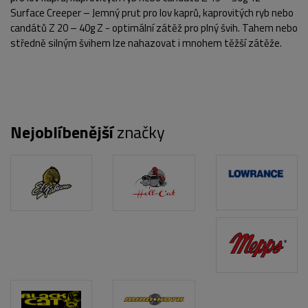
Surface Creeper – Jemný prut pro lov kaprů, kaprovitých ryb nebo
candátů Z 20 – 40g Z - optimální zátěž pro plný švih. Tahem nebo
středně silným švihem lze nahazovat i mnohem těžší zátěže.
Nejoblíbenější
značky