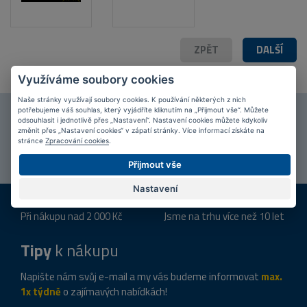
ZPĚT
DALŠÍ
Využíváme soubory cookies
Naše stránky využívají soubory cookies. K používání některých z nich
potřebujeme váš souhlas, který vyjádříte kliknutím na „Přijmout vše“. Můžete
Připojte se k našim
fanouškům
na Facebooku!
odsouhlasit i jednotlivě přes „Nastavení“. Nastavení cookies můžete kdykoliv
změnit přes „Nastavení cookies“ v zápatí stránky. Více informací získáte na
stránce
Zpracování cookies
.
PŘIPOJIT SE
Přijmout vše
Nastavení
DOPRAVA ZDARMA
KAMENNÉ PRODEJNY
Při nákupu nad 2 000 Kč
Jsme na trhu více než 10 let
Tipy
k nákupu
Napište nám svůj e-mail a my vás budeme informovat
max.
1x týdně
o zajímavých nabídkách!