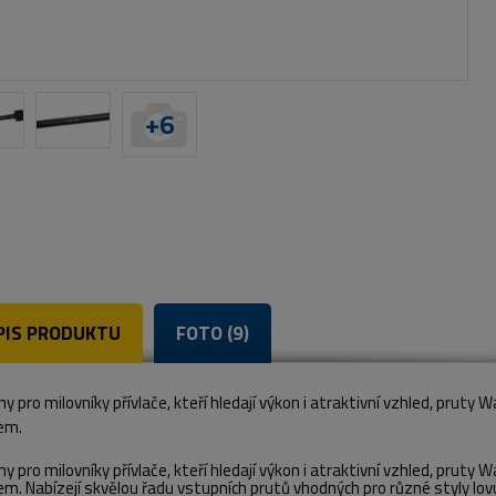
+
6
PIS PRODUKTU
FOTO (9)
y pro milovníky přívlače, kteří hledají výkon i atraktivní vzhled, pruty 
em.
y pro milovníky přívlače, kteří hledají výkon i atraktivní vzhled, pruty 
m. Nabízejí skvělou řadu vstupních prutů vhodných pro různé styly lovu