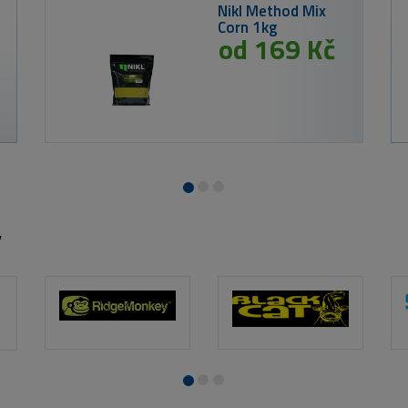
Westin Polarizačn
Matte Black LB Sm
y