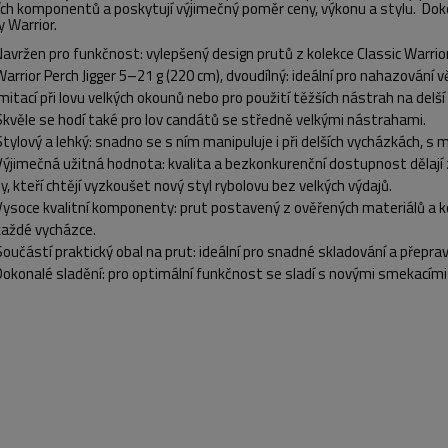
ních komponentů a poskytují výjimečný poměr ceny, výkonu a stylu. Do
y Warrior.
Navržen pro funkčnost: vylepšený design prutů z kolekce Classic Warrio
Warrior Perch Jigger 5–21 g (220 cm), dvoudílný: ideální pro nahazování
imitací při lovu velkých okounů nebo pro použití těžších nástrah na delš
Skvěle se hodí také pro lov candátů se středně velkými nástrahami.
Stylový a lehký: snadno se s ním manipuluje i při delších vycházkách, 
Výjimečná užitná hodnota: kvalita a bezkonkurenční dostupnost dělají z t
ty, kteří chtějí vyzkoušet nový styl rybolovu bez velkých výdajů.
Vysoce kvalitní komponenty: prut postavený z ověřených materiálů a 
každé vycházce.
Součástí praktický obal na prut: ideální pro snadné skladování a přeprav
Dokonalé sladění: pro optimální funkčnost se sladí s novými smekacími 