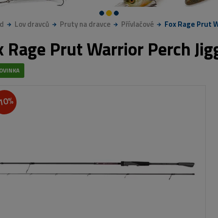
d
Lov dravců
Pruty na dravce
Přívlačové
Fox Rage Prut Wa
x Rage Prut Warrior Perch Jig
OVINKA
10%