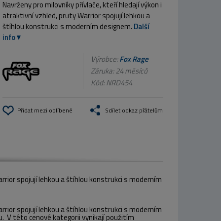
Navrženy pro milovníky přívlače, kteří hledají výkon i
atraktivní vzhled, pruty Warrior spojují lehkou a
štíhlou konstrukci s moderním designem.
Další
info
Výrobce:
Fox Rage
Záruka: 24 měsíců
Kód:
NRD454
Přidat mezi oblíbené
Sdílet odkaz přátelům
Warrior spojují lehkou a štíhlou konstrukci s moderním
Warrior spojují lehkou a štíhlou konstrukci s moderním
. V této cenové kategorii vynikají použitím