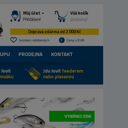
Můj účet
Váš košík
Přihlášení
(prázdný)
Doprava zdarma od 2 000 Kč
Seznam oblíbených
Ceny v EUR
KUPU
PRODEJNA
KONTAKT
 lovit
Jdu lovit
feederem
 mušku
nebo plavanou