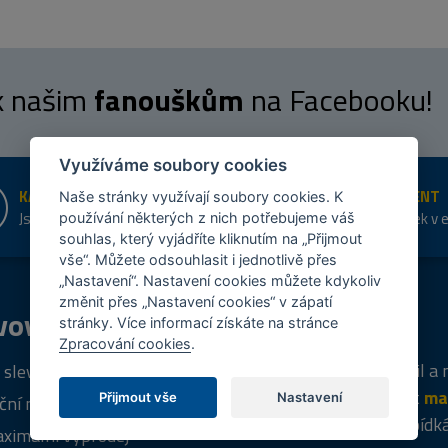
 k našim
fanouškům
na Facebooku!
Využíváme soubory cookies
KAMENNÉ PRODEJNY
ŠIROKÝ SORTIMENT
Naše stránky využívají soubory cookies. K
Jsme na trhu více než 10 let
Přes 20 tis. položek v 
používání některých z nich potřebujeme váš
shopu
souhlas, který vyjádříte kliknutím na „Přijmout
vše“. Můžete odsouhlasit i jednotlivě přes
„Nastavení“. Nastavení cookies můžete kdykoliv
změnit přes „Nastavení cookies“ v zápatí
vový
program
Tipy
k nákupu
stránky. Více informací získáte na stránce
Zpracování cookies
.
Napište nám svůj e-mail a
 sleva za registraci
vás budeme informovat
ma
Přijmout vše
Nastavení
ční nabídky
týdně
o zajímavých nabídk
ximální výprodej