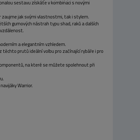
konalou sestavu získáte v kombinaci s novými
r zaujme jak svými vlastnostmi, tak i stylem.
 větších gumových nástrah typu shad, raků a dalších
í vzdálenost.
s moderním a elegantním vzhledem.
ěchto prutů ideální volbu pro začínající rybáře i pro
komponentů, na které se můžete spolehnout při
u.
navijáky Warrior.