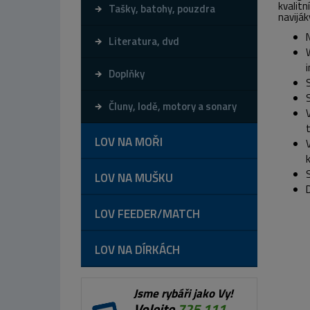
kvalit
Tašky, batohy, pouzdra
naviják
Literatura, dvd
Doplňky
Čluny, lodě, motory a sonary
LOV NA MOŘI
LOV NA MUŠKU
LOV FEEDER/MATCH
LOV NA DÍRKÁCH
Jsme rybáři jako Vy!
Volejte
725 111