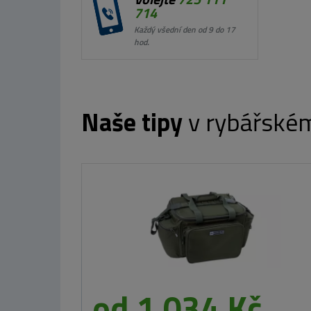
714
Každý všední den od 9 do 17
hod.
Naše tipy
v rybářské
Nikl Ready pasta
Calanus & Krill
150g
od 149 Kč