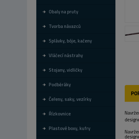
Obaly na pruty
Tvorba návazců
Splávky, bóje, kačeny
Vláčecí nástrahy
Stojany, vidličky
Podběráky
PO
Čeřeny, saky, vezírky
Navržen
Řízkovnice
design
Plastové boxy, kufry
Navržen
designe