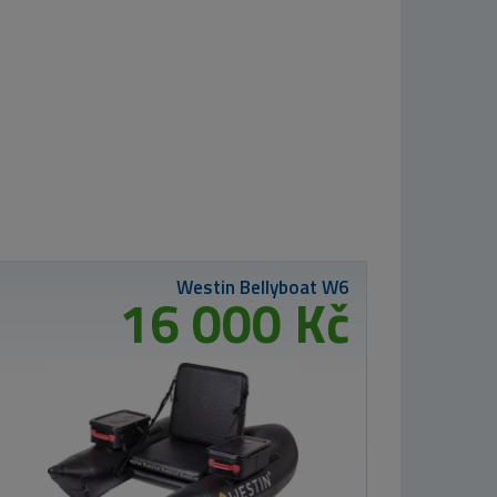
MIKBAITS X-
Class boilie 4kg -
Sladká kukuřice
24mm
699 Kč
Kč