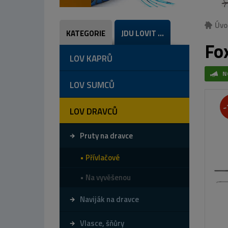
Úvo
KATEGORIE
JDU LOVIT ...
Fo
LOV KAPRŮ
N
LOV SUMCŮ
-
LOV DRAVCŮ
Pruty na dravce
Přívlačové
Na vyvěšenou
Naviják na dravce
Vlasce, šňůry