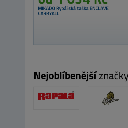
Nikl Method Mix
Corn 1kg
od 169 Kč
Nejoblíbenější
značk