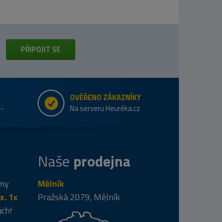
PŘIPOJIT SE
OVĚŘENO ZÁKAZNÍKY
e-
Na serveru Heuréka.cz
Naše
prodejna
 my
Mělník
x. 1x
Pražská 2079, Mělník
ách!