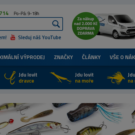
 714
Po-Pá: 9-18h
em!
Sleduj náš YouTube
XIMÁLNÍ
VÝPRODEJ
ZNAČKY
ČLÁNKY
VŠE O NÁ
Jdu lovit
Jdu lovit
Jdu
dravce
na moře
na