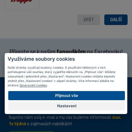
ZPĚT
DALŠÍ
Připojte se k našim
fanouškům
na Facebooku!
Využíváme soubory cookies
PŘIPOJIT SE
Naše stránky využívají soubory cookies. K používání některých z nich
potřebujeme váš souhlas, který vyjádříte kliknutím na „Přijmout vše“. Můžete
odsouhlasit i jednotlivě přes „Nastavení“. Nastavení cookies můžete kdykoliv
změnit přes „Nastavení cookies“ v zápatí stránky. Více informací získáte na
DOPRAVA ZDARMA
KAMENNÉ PRODEJNY
stránce
Zpracování cookies
.
Při nákupu nad 2 000 Kč
Jsme na trhu více než 10 let
Přijmout vše
Tipy
k nákupu
Nastavení
Napište nám svůj e-mail a my vás budeme informovat
max.
1x týdně
o zajímavých nabídkách!