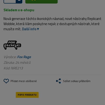
Skladem v e-shopu
Nová generace těchto ikonických návnad, nové nástrahy Replicant
Wobble, která Vám poskytne nejvíc z dostupných nástrah, které
musíte mít.
Další info
Výrobce:
Fox Rage
Záruka: 24 měsíců
Kód:
NRE213
Přidat mezi oblíbené
Sdílet odkaz přátelům