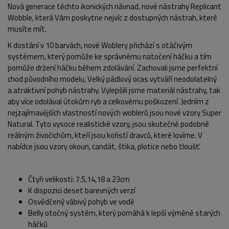
Nová generace těchto ikonických návnad, nové nástrahy Replicant
Wobble, která Vám poskytne nejvíc z dostupných nástrah, které
musíte mít.
K dostání v 10 barvách, nové Woblery přichází s otáčivým
systémem, který pomůže ke správnému natočení háčku a tím
pomůže držení háčku během zdolávání. Zachovali jsme perfektní
chod původního modelu, Velký pádlový ocas vytváří neodolatelný
a atraktivní pohyb nástrahy. Vylepšili jsme materiál nástrahy, tak
aby více odolával útokům ryb a celkovému poškození. Jedním z
nejzajímavějších vlastností nových woblerů jsou nové vzory Super
Natural. Tyto vysoce realistické vzory, jsou skutečně podobné
reálným živočichům, kteří jsou kořistí dravců, které lovíme. V
nabídce jsou vzory okoun, candát, štika, plotice nebo tloušť.
Čtyři velikosti: 7.5,14,18 a 23cm
K dispozici deset barevných verzí
POPIS PRODUKTU
Osvědčený vábivý pohyb ve vodě
Belly otočný systém, který pomáhá k lepší výměně starých
háčků