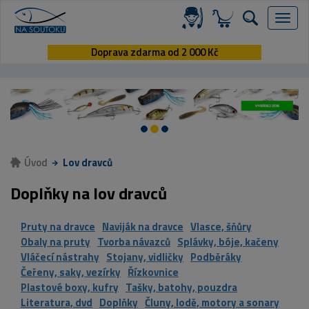
Menu
Doprava zdarma od 2 000 Kč
Úvod
Lov dravců
Doplňky na lov dravců
Pruty na dravce
Naviják na dravce
Vlasce, šňůry
Obaly na pruty
Tvorba návazců
Splávky, bóje, kačeny
Vláčecí nástrahy
Stojany, vidličky
Podběráky
Čeřeny, saky, vezírky
Řízkovnice
Plastové boxy, kufry
Tašky, batohy, pouzdra
Literatura, dvd
Doplňky
Čluny, lodě, motory a sonary