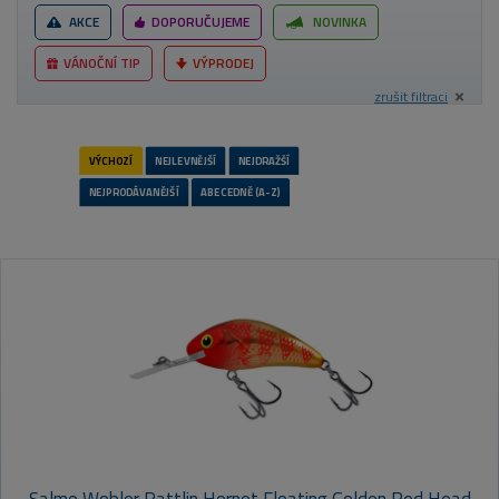
AKCE
DOPORUČUJEME
NOVINKA
VÁNOČNÍ TIP
VÝPRODEJ
zrušit filtraci
Salmo Wobler Rattlin Hornet Floating Golden Red Head