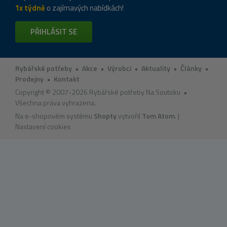
1x týdně
o zajímavých nabídkách!
PŘIHLÁSIT SE
Rybářské potřeby
•
Akce
•
Výrobci
•
Aktuality
•
Články
•
Prodejny
•
Kontakt
Copyright © 2007-2026 Rybářské potřeby Na Soutoku •
Všechna práva vyhrazena.
Na e-shopovém systému
Shopty
vytvořil
Tom Atom
. |
Nastavení cookies