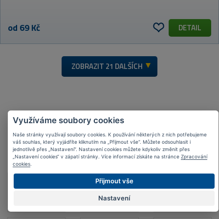
od 69 Kč
DETAIL
ZOBRAZIT
21 DALŠÍCH
Využíváme soubory cookies
Naše stránky využívají soubory cookies. K používání některých z nich potřebujeme
váš souhlas, který vyjádříte kliknutím na „Přijmout vše“. Můžete odsouhlasit i
jednotlivě přes „Nastavení“. Nastavení cookies můžete kdykoliv změnit přes
Nejoblíbenější
značky
„Nastavení cookies“ v zápatí stránky. Více informací získáte na stránce
Zpracování
cookies
.
Přijmout vše
Nastavení