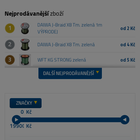
Nejprodávanější
zboží
DAIWA J-Braid X8 Tm. zelená 1m
1
od 2 Kč
VÝPRODEJ
2
DAIWA J-Braid X8 Tm. zelená
od 4 Kč
3
WFT KG STRONG zelená
od 5 Kč
DALŠÍ NEJPRODÁVANĚJŠÍ
ZNAČKY
Kč
Kč