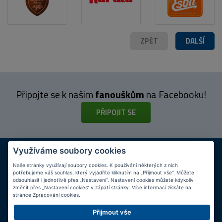
ZPĚT
DALŠÍ
Připojte se k našim
fanouškům
na Facebooku!
PŘIPOJIT SE
DOPRAVA ZDARMA
KAMENNÉ PRODEJNY
Využíváme soubory cookies
Při nákupu nad 2 000 Kč
Jsme na trhu více než 10 let
Naše stránky využívají soubory cookies. K používání některých z nich
potřebujeme váš souhlas, který vyjádříte kliknutím na „Přijmout vše“. Můžete
Tipy
k nákupu
odsouhlasit i jednotlivě přes „Nastavení“. Nastavení cookies můžete kdykoliv
změnit přes „Nastavení cookies“ v zápatí stránky. Více informací získáte na
stránce
Zpracování cookies
.
Napište nám svůj e-mail a my vás budeme informovat
max.
Přijmout vše
1x týdně
o zajímavých nabídkách!