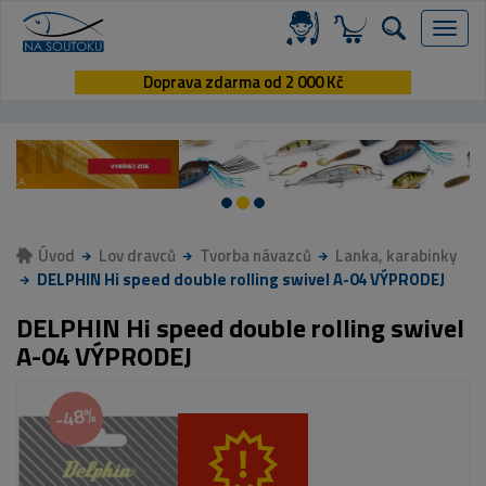
Menu
Doprava zdarma od 2 000 Kč
Úvod
Lov dravců
Tvorba návazců
Lanka, karabinky
DELPHIN Hi speed double rolling swivel A-04 VÝPRODEJ
DELPHIN Hi speed double rolling swivel
A-04 VÝPRODEJ
-48%