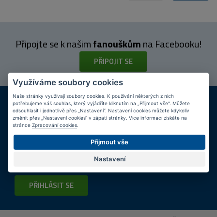
Připojte se k našim
fanouškům
na Facebooku!
PŘIPOJIT SE
Využíváme soubory cookies
DOPRAVA ZDARMA
KAMENNÉ PRODEJNY
Naše stránky využívají soubory cookies. K používání některých z nich
potřebujeme váš souhlas, který vyjádříte kliknutím na „Přijmout vše“. Můžete
Při nákupu nad 2 000 Kč
Jsme na trhu více než 10 let
odsouhlasit i jednotlivě přes „Nastavení“. Nastavení cookies můžete kdykoliv
změnit přes „Nastavení cookies“ v zápatí stránky. Více informací získáte na
stránce
Zpracování cookies
.
Tipy
k nákupu
Přijmout vše
Napište nám svůj e-mail a my vás budeme informovat
max.
Nastavení
1x týdně
o zajímavých nabídkách!
PŘIHLÁSIT SE