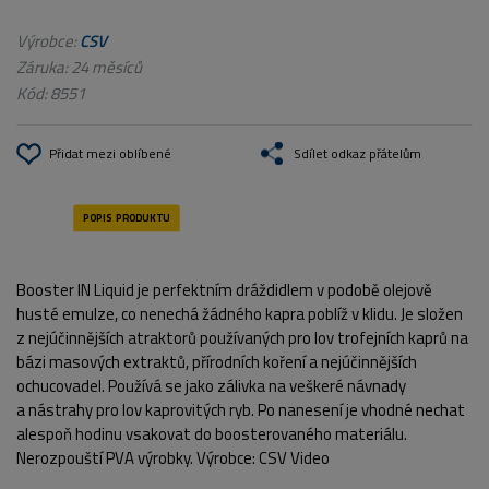
Výrobce:
CSV
Záruka: 24 měsíců
Kód:
8551
Přidat mezi oblíbené
Sdílet odkaz přátelům
Booster IN Liquid je perfektním dráždidlem v podobě olejově
husté emulze, co nenechá žádného kapra poblíž v klidu. Je složen
z nejúčinnějších atraktorů používaných pro lov trofejních kaprů na
bázi masových extraktů, přírodních koření a nejúčinnějších
ochucovadel. Používá se jako zálivka na veškeré návnady
a nástrahy pro lov kaprovitých ryb. Po nanesení je vhodné nechat
alespoň hodinu vsakovat do boosterovaného materiálu.
Nerozpouští PVA výrobky. Výrobce: CSV Video