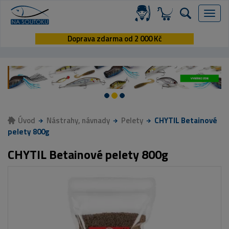
Menu
Doprava zdarma od 2 000 Kč
Úvod
Nástrahy, návnady
Pelety
CHYTIL Betainové
pelety 800g
CHYTIL Betainové pelety 800g