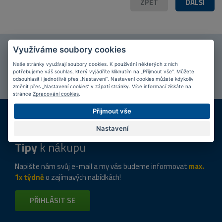
ZPĚT
DALŠÍ
POPIS PRODUKTU
FOTO (3)
Využíváme soubory cookies
Připojte se k našim
fanouškům
na Facebooku!
Naše stránky využívají soubory cookies. K používání některých z nich
PŘIPOJIT SE
potřebujeme váš souhlas, který vyjádříte kliknutím na „Přijmout vše“. Můžete
odsouhlasit i jednotlivě přes „Nastavení“. Nastavení cookies můžete kdykoliv
změnit přes „Nastavení cookies“ v zápatí stránky. Více informací získáte na
stránce
Zpracování cookies
.
DOPRAVA ZDARMA
KAMENNÉ PRODEJNY
Přijmout vše
Při nákupu nad 2 000 Kč
Jsme na trhu více než 10 let
Nastavení
Tipy
k nákupu
Napište nám svůj e-mail a my vás budeme informovat
max.
1x týdně
o zajímavých nabídkách!
PŘIHLÁSIT SE