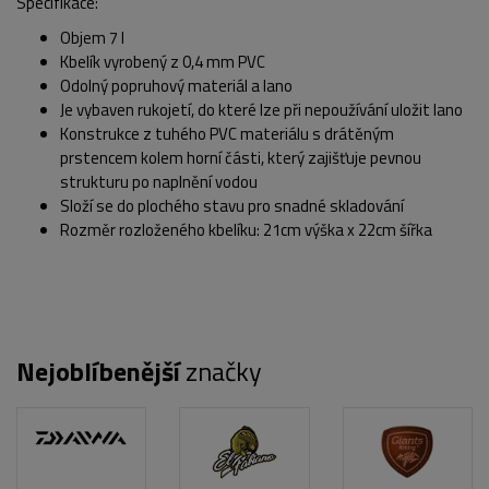
Specifikace:
Objem 7 l
Kbelík vyrobený z 0,4 mm PVC
Odolný popruhový materiál a lano
Je vybaven rukojetí, do které lze při nepoužívání uložit lano
Konstrukce z tuhého PVC materiálu s drátěným
prstencem kolem horní části, který zajišťuje pevnou
strukturu po naplnění vodou
Složí se do plochého stavu pro snadné skladování
Rozměr rozloženého kbelíku: 21cm výška x 22cm šířka
Nejoblíbenější
značky
POPIS PRODUKTU
FOTO (8)