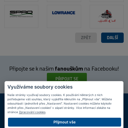
ZPĚT
DALŠÍ
Připojte se k našim
fanouškům
na Facebooku!
PŘIPOJIT SE
Využíváme soubory cookies
Naše stránky využívají soubory cookies. K používání některých z nich
DOPRAVA ZDARMA
KAMENNÉ PRODEJNY
potřebujeme váš souhlas, který vyjádříte kliknutím na „Přijmout vše“. Můžete
odsouhlasit i jednotlivě přes „Nastavení“. Nastavení cookies můžete kdykoliv
Při nákupu nad 2 000 Kč
Jsme na trhu více než 10 let
změnit přes „Nastavení cookies“ v zápatí stránky. Více informací získáte na
stránce
Zpracování cookies
.
Tipy
k nákupu
Přijmout vše