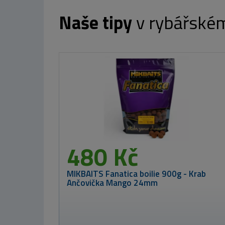
Naše tipy
v rybářské
Baits Hard Boilie GLM Squid Strawberry
od 149 Kč
209
Stolní rybář