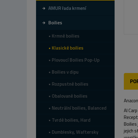
AMUR řada krmení
Boilies
Krmné boilies
Klasické boilies
Plovoucí Boilies Pop-Up
Boilies v dipu
PO
Rozpustné boilies
Obalované boilies
Anacon
Neutrální boilies, Balanced
AI Car
Receptu
Tvrdé boilies, Hard
Boilies
jejich 
Dumblesky, Waftersky
vyvoláv