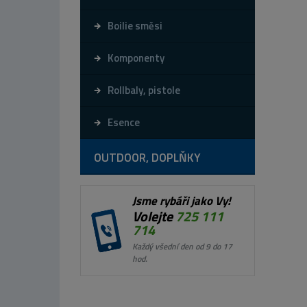
Boilie směsi
Komponenty
Rollbaly, pistole
Esence
OUTDOOR, DOPLŇKY
Jsme rybáři jako Vy!
Volejte
725 111
714
Každý všední den od 9 do 17
hod.