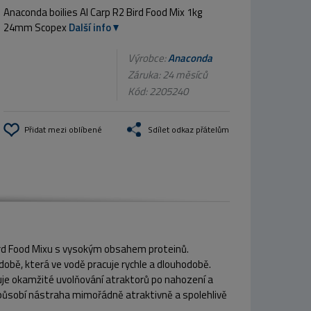
Anaconda boilies AI Carp R2 Bird Food Mix 1kg
24mm Scopex
Další info
Výrobce:
Anaconda
Záruka: 24 měsíců
Kód:
2205240
Přidat mezi oblíbené
Sdílet odkaz přátelům
ird Food Mixu s vysokým obsahem proteinů.
době, která ve vodě pracuje rychle a dlouhodobě.
uje okamžité uvolňování atraktorů po nahození a
m působí nástraha mimořádně atraktivně a spolehlivě