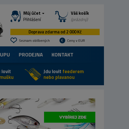
Můj účet
Váš košík
Přihlášení
(prázdný)
Doprava zdarma od 2 000 Kč
Seznam oblíbených
Ceny v EUR
KUPU
PRODEJNA
KONTAKT
 lovit
Jdu lovit
feederem
 mušku
nebo plavanou