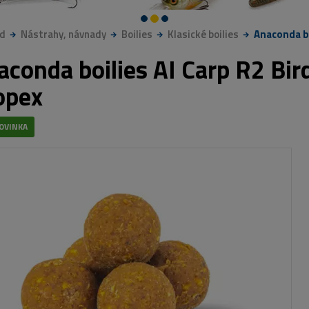
d
Nástrahy, návnady
Boilies
Klasické boilies
Anaconda bo
aconda boilies AI Carp R2 Bi
opex
OVINKA