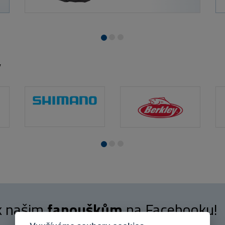
y
 k našim
fanouškům
na Facebooku!