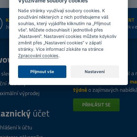
Využíváme soubory cookies
Naše stránky využívají soubory cookies. K
používání některých z nich potřebujeme váš
KAMENNÉ PRODEJNY
ŠIROKÝ SORTIMENT
souhlas, který vyjádříte kliknutím na „Přijmout
Jsme na trhu více než 10 let
Přes 20 tis. položek v 
vše“. Můžete odsouhlasit i jednotlivě přes
shopu
„Nastavení“. Nastavení cookies můžete kdykoliv
změnit přes „Nastavení cookies“ v zápatí
stránky. Více informací získáte na stránce
vový
program
Tipy
k nákupu
Zpracování cookies
.
Napište nám svůj e-mail a
Přijmout vše
Nastavení
 sleva za registraci
vás budeme informovat
ma
ční nabídky
týdně
o zajímavých nabídk
ximální výprodej
PŘIHLÁSIT SE
aznický
účet
ihlášení k účtu