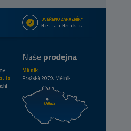
OVĚŘENO ZÁKAZNÍKY
e-
Na serveru Heuréka.cz
Naše
prodejna
 my
Mělník
x. 1x
Pražská 2079, Mělník
ách!