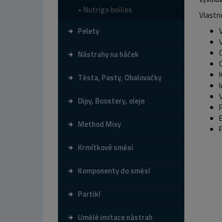
Nutrigo boilies
Vlastno
Pelety
Nástrahy na háček
Těsta, Pasty, Obalovačky
Dipy, Boostery, oleje
B
Method Mixy
Krmítkové směsi
Komponenty do směsí
Partikl
Umělé imitace nástrah