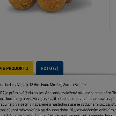
PIS PRODUKTU
FOTO (2)
da boilies AI Carp R2 Bird Food Mix 1kg 24mm Scopex
p R2 je prémiová řada boilies Anaconda založená na koncentrovaném B
ra kombinuje čerstvá vejce, kvalitní melasu a prvotřídní aromata v po
 jsou nejprve šetrně napařené a následně sušené vzduchem, což zajišť
stabilní, kontrolovaný únik po dlouhou dobu. Díky osvědčeným aditivů
á záběry i v krátkém čase, což je zásadní zejména při závodním lovu.