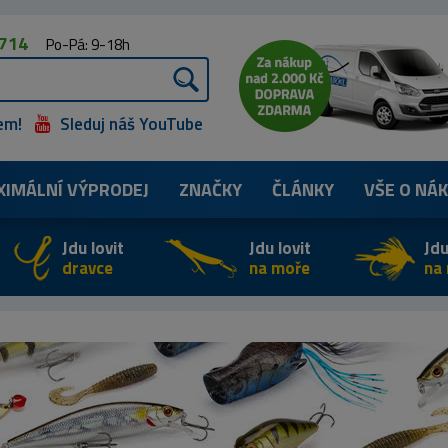
 714
Po-Pá: 9-18h
em!
Sleduj náš YouTube
XIMÁLNÍ
VÝPRODEJ
ZNAČKY
ČLÁNKY
VŠE O NÁ
Jdu lovit
Jdu lovit
Jdu
dravce
na moře
na