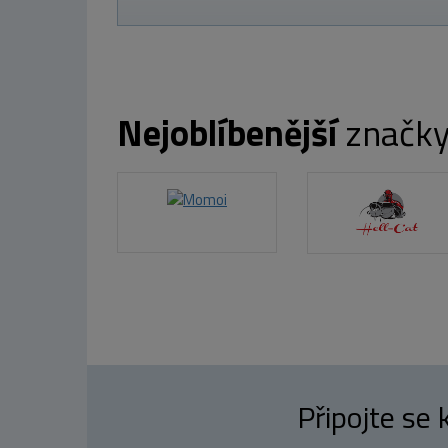
Nejoblíbenější
značk
Připojte se