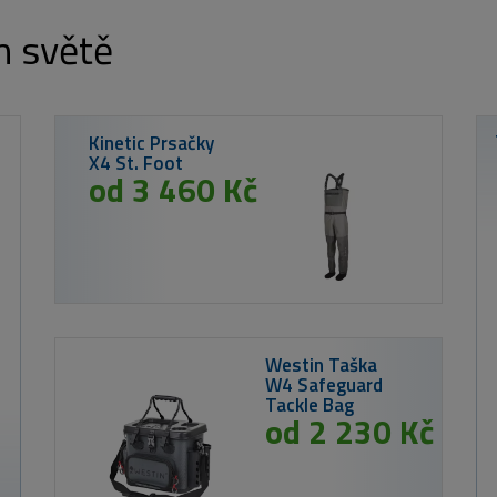
m světě
Westin Batoh
W2 Backpack 1
Box Forest Night
Large
2 230 Kč
 Kč
ský kalendář na rok 2026