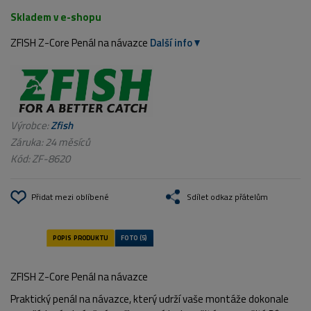
Skladem v e-shopu
ZFISH Z-Core Penál na návazce
Další info
Výrobce:
Zfish
Záruka: 24 měsíců
Kód:
ZF-8620
Přidat mezi oblíbené
Sdílet odkaz přátelům
ZFISH Z-Core Penál na návazce
Praktický penál na návazce, který udrží vaše montáže dokonale