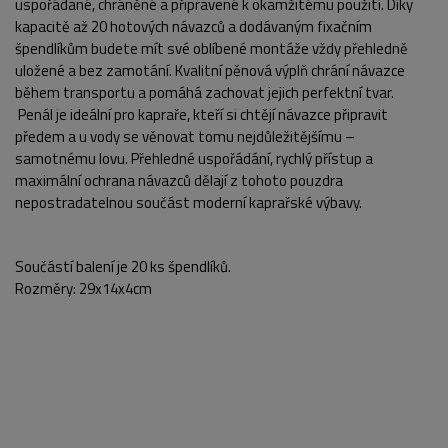
uspořádané, chráněné a připravené k okamžitému použití. Díky
kapacitě až 20 hotových návazců a dodávaným fixačním
špendlíkům budete mít své oblíbené montáže vždy přehledně
uložené a bez zamotání. Kvalitní pěnová výplň chrání návazce
během transportu a pomáhá zachovat jejich perfektní tvar.
Penál je ideální pro kapraře, kteří si chtějí návazce připravit
předem a u vody se věnovat tomu nejdůležitějšímu –
samotnému lovu. Přehledné uspořádání, rychlý přístup a
maximální ochrana návazců dělají z tohoto pouzdra
nepostradatelnou součást moderní kaprařské výbavy.
Součástí balení je 20 ks špendlíků.
Rozměry: 29x14x4cm
POPIS PRODUKTU
FOTO (5)