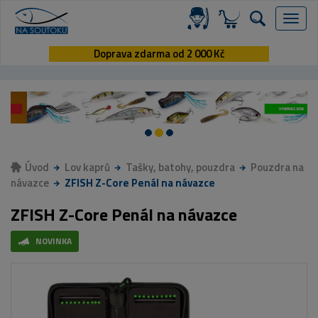
Menu
Doprava zdarma od 2 000 Kč
Úvod
Lov kaprů
Tašky, batohy, pouzdra
Pouzdra na
návazce
ZFISH Z-Core Penál na návazce
ZFISH Z-Core Penál na návazce
NOVINKA